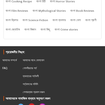
বাংলা Cooking Recipe
বাংলা চিঠি
বাংলা Horror Stories
বাংলা Film Reviews
বাংলা Mythological Stories
বাংলা Book Reviews
বাংলা থ্রিলার
বাংলা Science-Fiction
বাংলা ব্যবসায়
বাংলা খেলা
বাংলা প্রাণী
বাংলা জ্যোতিষ
বাংলা বিজ্ঞান
বাংলা কিছু
বাংলা Crime stories
প্রয়োজনীয় লিঙ্ক:
আমাদের সম্পর্কে
আমাদের সাথে যোগাযোগ
FAQ
গোপনীয়তার শর্ত
ব্যবহারের শর্তাবলী
পর্ত্যাপনের পলিসি
পেপারব্যাক প্রকাশ করুন
আমাদেরকে সামাজিক মাধ্যমে অনুসরণ করুন