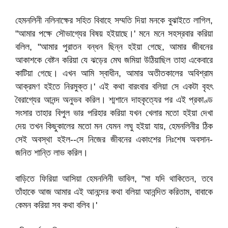
হেমনলিনী নলিনাক্ষের সহিত বিবাহে সম্মতি দিয়া মনকে বুঝাইতে লাগিল,
"আমার পক্ষে সৌভাগ্যের বিষয় হইয়াছে।' মনে মনে সহস্রবার করিয়া
বলিল, "আমার পুরাতন বন্ধন ছিন্ন হইয়া গেছে, আমার জীবনের
আকাশকে বেষ্টন করিয়া যে ঝড়ের মেঘ জমিয়া উঠিয়াছিল তাহা একেবারে
কাটিয়া গেছে। এখন আমি স্বাধীন, আমার অতীতকালের অবিশ্রাম
আক্রমণ হইতে নিরমুক্ত।' এই কথা বারংবার বলিয়া সে একটা বৃহৎ
বৈরাগ্যের আনন্দ অনুভব করিল। শ্মশানে দাহকৃত্যের পর এই প্রকাণ্ড
সংসার তাহার বিপুল ভার পরিহার করিয়া যখন খেলার মতো হইয়া দেখা
দেয় তখন কিছুকালের মতো মন যেমন লঘু হইয়া যায়, হেমনলিনীর ঠিক
সেই অবস্থা হইল--সে নিজের জীবনের একাংশের নিঃশেষ অবসান-
জনিত শান্তি লাভ করিল।
বাড়িতে ফিরিয়া আসিয়া হেমনলিনী ভাবিল, "মা যদি থাকিতেন, তবে
তাঁহাকে আজ আমার এই আনন্দের কথা বলিয়া আনন্দিত করিতাম, বাবাকে
কেমন করিয়া সব কথা বলিব।'