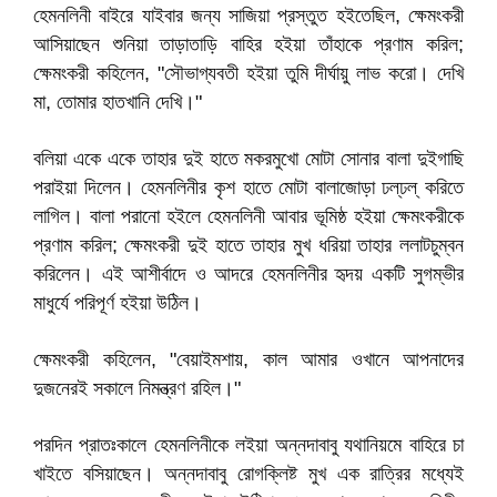
হেমনলিনী বাইরে যাইবার জন্য সাজিয়া প্রস্তুত হইতেছিল, ক্ষেমংকরী
আসিয়াছেন শুনিয়া তাড়াতাড়ি বাহির হইয়া তাঁহাকে প্রণাম করিল;
ক্ষেমংকরী কহিলেন, "সৌভাগ্যবতী হইয়া তুমি দীর্ঘায়ু লাভ করো। দেখি
মা, তোমার হাতখানি দেখি।"
বলিয়া একে একে তাহার দুই হাতে মকরমুখো মোটা সোনার বালা দুইগাছি
পরাইয়া দিলেন। হেমনলিনীর কৃশ হাতে মোটা বালাজোড়া ঢল্‌ঢল্‌ করিতে
লাগিল। বালা পরানো হইলে হেমনলিনী আবার ভূমিষ্ঠ হইয়া ক্ষেমংকরীকে
প্রণাম করিল; ক্ষেমংকরী দুই হাতে তাহার মুখ ধরিয়া তাহার ললাটচুম্বন
করিলেন। এই আশীর্বাদে ও আদরে হেমনলিনীর হৃদয় একটি সুগম্ভীর
মাধুর্যে পরিপূর্ণ হইয়া উঠিল।
ক্ষেমংকরী কহিলেন, "বেয়াইমশায়, কাল আমার ওখানে আপনাদের
দুজনেরই সকালে নিমন্ত্রণ রহিল।"
পরদিন প্রাতঃকালে হেমনলিনীকে লইয়া অন্নদাবাবু যথানিয়মে বাহিরে চা
খাইতে বসিয়াছেন। অন্নদাবাবু রোগক্লিষ্ট মুখ এক রাত্রির মধ্যেই