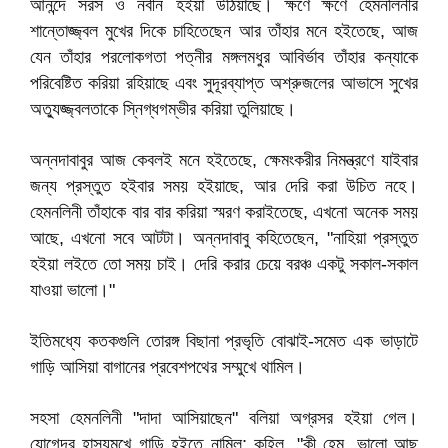
আনন্দে সরস ও নবীন হইয়া উঠিয়াছে। ক্ষণে ক্ষণে হেমনলিনীর
শান্তোজ্জ্বল মুখের দিকে চাহিতেছেন আর তাঁহার মনে হইতেছে, আজ
যেন তাঁহার পরলোকগতা পত্নীর মঙ্গলমধুর আবির্ভাব তাঁহার কন্যাকে
পরিবেষ্টিত করিয়া রহিয়াছে এবং সুদূরব্যাপ্ত অশ্রুজলের আভাসে সুখের
অত্যুজ্জ্বলতাকে স্নিগ্ধগম্ভীর করিয়া তুলিয়াছে।
অন্নদাবাবুর আজ কেবলই মনে হইতেছে, ক্ষেমংকরীর নিমন্ত্রণে যাইবার
জন্য প্রস্তুত হইবার সময় হইয়াছে, আর দেরি করা উচিত নহে।
হেমনলিনী তাঁহাকে বার বার করিয়া স্মরণ করাইতেছে, এখনো অনেক সময়
আছে, এখনো সবে আটটা। অন্নদাবাবু কহিতেছেন, "নাহিয়া প্রস্তুত
হইয়া লইতে তো সময় চাই। দেরি করার চেয়ে বরঞ্চ একটু সকাল-সকাল
যাওয়া ভালো।"
ইতিমধ্যে কতকগুলি তোরঙ্গ বিছানা প্রভৃতি বোঝাই-সমেত এক ভাড়াটে
গাড়ি আসিয়া বাগানের প্রবেশপথের সম্মুখে থামিল।
সহসা হেমনলিনী "দাদা আসিয়াছেন" বলিয়া অগ্রসর হইয়া গেল।
যোগেন্দ্র হাস্যমুখে গাড়ি হইতে নামিল; কহিল, "কী হেম, ভালো আছ