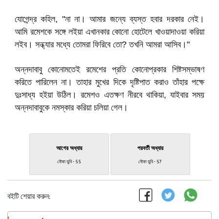
যোগেন্দ্র কহিল, "না না। আমার জন্যে ব্যস্ত হবার দরকার নেই।
আমি রমেশকে সঙ্গে লইয়া এখানকার কোনো হোটেলে খাওয়াদাওয়া করিয়া
লইব। সন্ধ্যার মধ্যে তোমরা ফিরিবে তো? তখনি আমরা আসিব।"
অন্নদাবাবু কোনোমতেই রমেশের প্রতি কোনোপ্রকার শিষ্টসম্ভাষণ
করিতে পারিলেন না। তাহার মুখের দিকে দৃষ্টিপাত করাও তাঁহার পক্ষে
দুঃসাধ্য হইয়া উঠিল। রমেশও এতক্ষণ নীরবে থাকিয়া, যাইবার সময়
অন্নদাবাবুকে নমস্কার করিয়া চলিয়া গেল।
আগের অধ্যায়
পরবর্তী অধ্যায়
নৌকা ডুবি - 55
নৌকা ডুবি - 57
বইটি শেয়ার করুন: