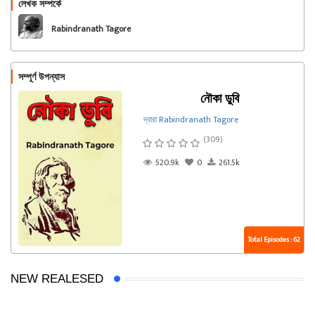
লেখক সম্পর্কে
অনুসরণ করুন
Rabindranath Tagore
সম্পূর্ণ উপন্যাস
নৌকা ডুবি
দ্বারা Rabindranath Tagore
(309)
520.9k
0
261.5k
Total Episodes : 62
NEW REALESED