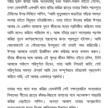
শরীর দুর্বল বলিয়া আজ অন্নদাবাবু যখন সকাল-সকাল শুইতে গেলেন,
তখন হেমনলিনী একখানি খাতা বাহির করিয়া রাত্রে তাহার নির্জন শয়নগৃহে
টেবিলের উপর লিখিতে লাগিল, "আমি মৃত্যুজালে জড়াইয়া পড়িয়া সমস্ত
সংসার হইতে বিযুক্ত হইয়াছিলাম। তাহা হইতে উদ্ধার করিয়া ঈশ্বর
আবার যে একদিন আমাকে নূতন জীবনের মধ্যে প্রতিষ্ঠিত করিবেন তাহা
আমি মনেও করিতে পারিতাম না। আজ তাঁহার চরণে সহস্রবার প্রণাম
করিয়া নূতন কর্তব্যক্ষেত্রে প্রবেশের জন্য প্রস্তুত হইলাম। আমি
কোনোমতেই যে সৌভাগ্যের উপযুক্ত নই তাহাই লাভ করিতেছি।
ঈশ্বর আমাকে তাহাই চিরজীবন রক্ষা করিবার জন্য বলদান করুন।
যাঁহার জীবনের সঙ্গে আমার এই ক্ষুদ্র জীবন মিলিত হইতে চলিল, তিনি
আমাকে সর্বাংশে পরিপূর্ণতা দিবেন, তাহা আমি নিশ্চয়ই জানি; সেই
পরিপূর্ণতার সমস্ত ঐশ্বর্য আমি যেন সম্পূর্ণভাবে তাঁহাকেই প্রত্যর্পণ
করিতে পারি, এই আমার একমাত্র প্রার্থনা।
তাহার পরে খাতা বন্ধ করিয়া হেমনলিনী সেই নক্ষত্রখচিত অন্ধকারে
নিস্তব্ধ শীতের রাত্রে কাঁকর-বিছানো বাগানের পথে অনেকক্ষণ পায়চারি
করিয়া বেড়াইতে লাগিল। অনন্ত আকাশ তাহার অশ্রুধৌত
অন্তঃকরণের মধ্যে নিঃশব্দ শান্তিমন্ত্র উচ্চারণ করিল।