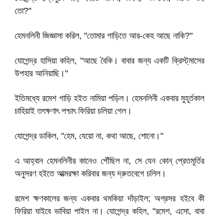
তো?"
হেমনলিনী জিজ্ঞাসা করিল, "তোমার গাড়িতে আর-কেহ আছে নাকি?"
যোগেন্দ্র হাসিয়া কহিল, "আছে বৈকি। বাবার জন্য একটি ক্রিস্ট্‌মাসের
উপহার আনিয়াছি।"
ইতিমধ্যে রমেশ গাড়ি হইত নামিয়া পড়িল। হেমনলিনী একবার মুহূর্তকাল
চাহিয়াই তৎক্ষণাৎ পশ্চাৎ ফিরিয়া চলিয়া গেল।
যোগেন্দ্র ডাকিল, "হেম, যেয়ো না, কথা আছে, শোনো।"
এ আহ্বান হেমনলিনীর কানেও পৌঁছিল না, সে যেন কোন্‌ প্রেতমূর্তির
অনুসরণ হইতে আত্মরক্ষা করিবার জন্য দ্রুতবেগে চলিল।
রমেশ ক্ষণকালের জন্য একবার থমকিয়া দাঁড়াইল; অগ্রসর হইবে কী
ফিরিয়া যাইবে ভাবিয়া পাইল না। যোগেন্দ্র কহিল, "রমেশ, এসো, বাবা