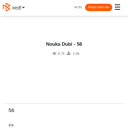
☰
লগ ইন
मराठी
বিনামূল্যে প্রকাশ করুন
Nouka Dubi - 56
8.7k
3.9k
56
৫৬