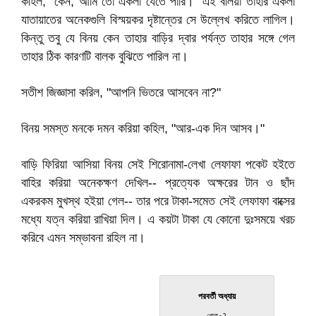
কহিল, "কেন, আমি তো একলা যেতে পারি।" এই বলিয়া তাহার একলা
যাতায়াতের অনেকগুলি বিস্ময়কর দৃষ্টান্তের সে উল্লেখ করিতে লাগিল।
কিন্তু তবু যে বিনয় কেন তাহার বাড়ির দ্বার পর্যন্ত তাহার সঙ্গে গেল
তাহার ঠিক কারণটি বালক বুঝিতে পারিল না।
সতীশ জিজ্ঞাসা করিল, "আপনি ভিতরে আসবেন না?"
বিনয় সমস্ত মনকে দমন করিয়া কহিল, "আর-এক দিন আসব।"
বাড়ি ফিরিয়া আসিয়া বিনয় সেই শিরোনামা-লেখা লেফাফা পকেট হইতে
বাহির করিয়া অনেকক্ষণ দেখিল-- প্রত্যেক অক্ষরের টান ও ছাঁদ
একরকম মুখস্থ হইয়া গেল-- তার পরে টাকা-সমেত সেই লেফাফা বাক্সের
মধ্যে যত্ন করিয়া রাখিয়া দিল। এ কয়টা টাকা যে কোনো দুঃসময়ে খরচ
করিবে এমন সম্ভাবনা রহিল না।
পরবর্তী অধ্যায়