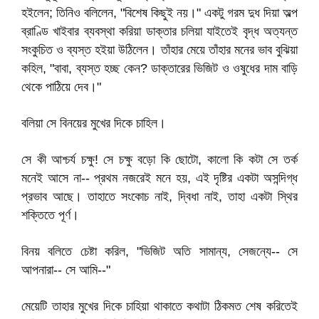
হইলেন; তিনিও বলিলেন, "বিশেষ কিছুই নয়।" একটু গরম দুধ দিয়া অল্প
ব্রাণ্ডি খাইবার ব্যবস্থা করিয়া ডাক্তার চলিয়া যাইতেই বৃদ্ধ অত্যন্ত
সংকুচিত ও ব্যস্ত হইয়া উঠিলেন। তাঁহার মেয়ে তাঁহার মনের ভাব বুঝিয়া
কহিল, "বাবা, ব্যস্ত হচ্ছ কেন? ডাক্তারের ভিজিট ও ওষুধের দাম বাড়ি
থেকে পাঠিয়ে দেব।"
বলিয়া সে বিনয়ের মুখের দিকে চাহিল।
সে কী আশ্চর্য চক্ষু! সে চক্ষু বড়ো কি ছোটো, কালো কি কটা সে তর্ক
মনেই আসে না-- প্রথম নজরেই মনে হয়, এই দৃষ্টির একটা অসন্দিগ্ধ
প্রভাব আছে। তাহাতে সংকোচ নাই, দ্বিধা নাই, তাহা একটা স্থির
শক্তিতে পূর্ণ।
বিনয় বলিতে চেষ্টা করিল, "ভিজিট অতি সামান্য, সেজন্যে-- সে
আপনারা-- সে আমি--"
মেয়েটি তাহার মুখের দিকে চাহিয়া থাকাতে কথাটা ঠিকমত শেষ করিতেই