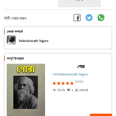
গোরা - 2
বইটি শেয়ার করুন:
লেখক সম্পর্কে
অনুসরণ করুন
Rabindranath Tagore
সম্পূর্ণ উপন্যাস
গোরা
দ্বারা Rabindranath Tagore
(10.5k)
715.7k
3
348.4k