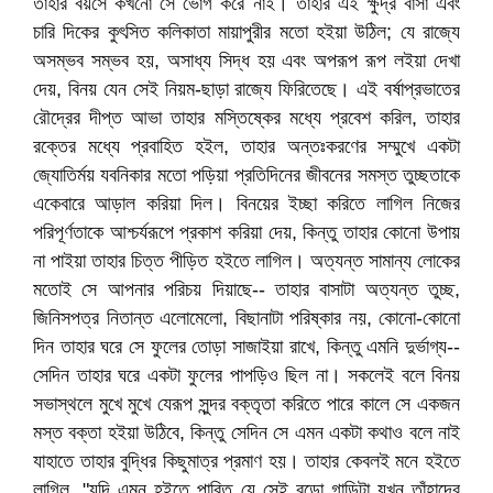
তাহার বয়সে কখনো সে ভোগ করে নাই। তাহার এই ক্ষুদ্র বাসা এবং
চারি দিকের কুৎসিত কলিকাতা মায়াপুরীর মতো হইয়া উঠিল; যে রাজ্যে
অসম্ভব সম্ভব হয়, অসাধ্য সিদ্ধ হয় এবং অপরূপ রূপ লইয়া দেখা
দেয়, বিনয় যেন সেই নিয়ম-ছাড়া রাজ্যে ফিরিতেছে। এই বর্ষাপ্রভাতের
রৌদ্রের দীপ্ত আভা তাহার মস্তিষ্কের মধ্যে প্রবেশ করিল, তাহার
রক্তের মধ্যে প্রবাহিত হইল, তাহার অন্তঃকরণের সম্মুখে একটা
জ্যোতির্ময় যবনিকার মতো পড়িয়া প্রতিদিনের জীবনের সমস্ত তুচ্ছতাকে
একেবারে আড়াল করিয়া দিল। বিনয়ের ইচ্ছা করিতে লাগিল নিজের
পরিপূর্ণতাকে আশ্চর্যরূপে প্রকাশ করিয়া দেয়, কিন্তু তাহার কোনো উপায়
না পাইয়া তাহার চিত্ত পীড়িত হইতে লাগিল। অত্যন্ত সামান্য লোকের
মতোই সে আপনার পরিচয় দিয়াছে-- তাহার বাসাটা অত্যন্ত তুচ্ছ,
জিনিসপত্র নিতান্ত এলোমেলো, বিছানাটা পরিষ্কার নয়, কোনো-কোনো
দিন তাহার ঘরে সে ফুলের তোড়া সাজাইয়া রাখে, কিন্তু এমনি দুর্ভাগ্য--
সেদিন তাহার ঘরে একটা ফুলের পাপড়িও ছিল না। সকলেই বলে বিনয়
সভাস্থলে মুখে মুখে যেরূপ সুন্দর বক্তৃতা করিতে পারে কালে সে একজন
মস্ত বক্তা হইয়া উঠিবে, কিন্তু সেদিন সে এমন একটা কথাও বলে নাই
যাহাতে তাহার বুদ্ধির কিছুমাত্র প্রমাণ হয়। তাহার কেবলই মনে হইতে
লাগিল, "যদি এমন হইতে পারিত যে সেই বড়ো গাড়িটা যখন তাঁহাদের