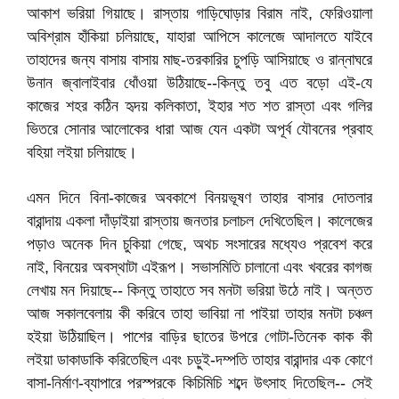
আকাশ ভরিয়া গিয়াছে। রাস্তায় গাড়িঘোড়ার বিরাম নাই, ফেরিওয়ালা
অবিশ্রাম হাঁকিয়া চলিয়াছে, যাহারা আপিসে কালেজে আদালতে যাইবে
তাহাদের জন্য বাসায় বাসায় মাছ-তরকারির চুপড়ি আসিয়াছে ও রান্নাঘরে
উনান জ্বালাইবার ধোঁওয়া উঠিয়াছে--কিন্তু তবু এত বড়ো এই-যে
কাজের শহর কঠিন হৃদয় কলিকাতা, ইহার শত শত রাস্তা এবং গলির
ভিতরে সোনার আলোকের ধারা আজ যেন একটা অপূর্ব যৌবনের প্রবাহ
বহিয়া লইয়া চলিয়াছে।
এমন দিনে বিনা-কাজের অবকাশে বিনয়ভূষণ তাহার বাসার দোতলার
বারান্দায় একলা দাঁড়াইয়া রাস্তায় জনতার চলাচল দেখিতেছিল। কালেজের
পড়াও অনেক দিন চুকিয়া গেছে, অথচ সংসারের মধ্যেও প্রবেশ করে
নাই, বিনয়ের অবস্থাটা এইরূপ। সভাসমিতি চালানো এবং খবরের কাগজ
লেখায় মন দিয়াছে-- কিন্তু তাহাতে সব মনটা ভরিয়া উঠে নাই। অন্তত
আজ সকালবেলায় কী করিবে তাহা ভাবিয়া না পাইয়া তাহার মনটা চঞ্চল
হইয়া উঠিয়াছিল। পাশের বাড়ির ছাতের উপরে গোটা-তিনেক কাক কী
লইয়া ডাকাডাকি করিতেছিল এবং চড়ুই-দম্পতি তাহার বারান্দার এক কোণে
বাসা-নির্মাণ-ব্যাপারে পরস্পরকে কিচিমিচি শব্দে উৎসাহ দিতেছিল-- সেই