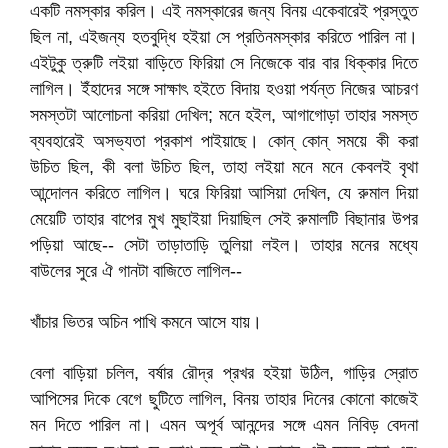
একটি নমস্কার করিল। এই নমস্কারের জন্য বিনয় একেবারেই প্রস্তুত
ছিল না, এইজন্য হতবুদ্ধি হইয়া সে প্রতিনমস্কার করিতে পারিল না।
এইটুকু ত্রুটি লইয়া বাড়িতে ফিরিয়া সে নিজেকে বার বার ধিক্‌কার দিতে
লাগিল। ইঁহাদের সঙ্গে সাক্ষাৎ হইতে বিদায় হওয়া পর্যন্ত নিজের আচরণ
সমস্তটা আলোচনা করিয়া দেখিল; মনে হইল, আগাগোড়া তাহার সমস্ত
ব্যবহারেই অসভ্যতা প্রকাশ পাইয়াছে। কোন্‌ কোন্‌ সময়ে কী করা
উচিত ছিল, কী বলা উচিত ছিল, তাহা লইয়া মনে মনে কেবলই বৃথা
আন্দোলন করিতে লাগিল। ঘরে ফিরিয়া আসিয়া দেখিল, যে রুমাল দিয়া
মেয়েটি তাহার বাপের মুখ মুছাইয়া দিয়াছিল সেই রুমালটি বিছানার উপর
পড়িয়া আছে-- সেটা তাড়াতাড়ি তুলিয়া লইল। তাহার মনের মধ্যে
বাউলের সুরে ঐ গানটা বাজিতে লাগিল--
খাঁচার ভিতর অচিন পাখি কমনে আসে যায়।
বেলা বাড়িয়া চলিল, বর্ষার রৌদ্র প্রখর হইয়া উঠিল, গাড়ির স্রোত
আপিসের দিকে বেগে ছুটিতে লাগিল, বিনয় তাহার দিনের কোনো কাজেই
মন দিতে পারিল না। এমন অপূর্ব আনন্দের সঙ্গে এমন নিবিড় বেদনা