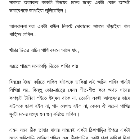
সমস্ত অব্যক্ত কাকলি বিনয়ের মনের মধ্যে একটা কোন্‌ অস্পষ্ট
ভাবাবেগকে জাগাইয়া তুলিতেছিল।
আলখাল্লা-পরা একটা বাউল নিকটে দোকানের সামনে দাঁড়াইয়া গান
গাহিতে লাগিল--
খাঁচার ভিতর অচিন পাখি কমনে আসে যায়,
ধরতে পারলে মনোবেড়ি দিতেম পাখির পায়
বিনয়ের ইচ্ছা করিতে লাগিল বাউলকে ডাকিয়া এই অচিন পাখির গানটা
লিখিয়া লয়, কিন্তু ভোর-রাত্রে যেমন শীত-শীত করে অথচ গায়ের
কাপড়টা টানিয়া লইতে উদ্যম থাকে না, তেমনি একটা আলস্যের ভাবে
বাউলকে ডাকা হইল না, গান লেখাও হইল না, কেবল ঐ অচেনা পাখির
সুরটা মনের মধ্যে গুন্‌ গুন্‌ করিতে লাগিল।
এমন সময় ঠিক তাহার বাসার সামনেই একটা ঠিকাগাড়ির উপরে একটা
মস্ত জুড়িগাড়ি আসিয়া পড়িল এবং ঠিকাগাড়ির একটা চাকা ভাঙিয়া দিয়া