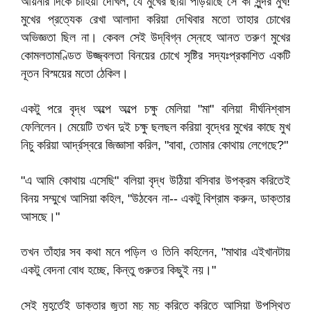
আয়নার দিকে চাহিয়া দেখিল, যে মুখের ছায়া পড়িয়াছে সে কী সুন্দর মুখ!
মুখের প্রত্যেক রেখা আলাদা করিয়া দেখিবার মতো তাহার চোখের
অভিজ্ঞতা ছিল না। কেবল সেই উদ্‌বিগ্ন স্নেহে আনত তরুণ মুখের
কোমলতামণ্ডিত উজ্জ্বলতা বিনয়ের চোখে সৃষ্টির সদ্যঃপ্রকাশিত একটি
নূতন বিস্ময়ের মতো ঠেকিল।
একটু পরে বৃদ্ধ অল্পে অল্পে চক্ষু মেলিয়া "মা" বলিয়া দীর্ঘনিশ্বাস
ফেলিলেন। মেয়েটি তখন দুই চক্ষু ছলছল করিয়া বৃদ্ধের মুখের কাছে মুখ
নিচু করিয়া আর্দ্রস্বরে জিজ্ঞাসা করিল, "বাবা, তোমার কোথায় লেগেছে?"
"এ আমি কোথায় এসেছি" বলিয়া বৃদ্ধ উঠিয়া বসিবার উপক্রম করিতেই
বিনয় সম্মুখে আসিয়া কহিল, "উঠবেন না-- একটু বিশ্রাম করুন, ডাক্তার
আসছে।"
তখন তাঁহার সব কথা মনে পড়িল ও তিনি কহিলেন, "মাথার এইখানটায়
একটু বেদনা বোধ হচ্ছে, কিন্তু গুরুতর কিছুই নয়।"
সেই মুহূর্তেই ডাক্তার জুতা মচ্‌ মচ্‌ করিতে করিতে আসিয়া উপস্থিত