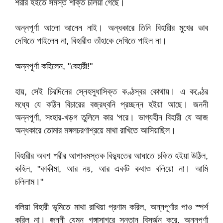
শরীর হইতে সমস্ত শক্তি চলিয়া গেছে।
অন্নপূর্ণা আলো আনেন নাই। অন্ধকারে তিনি বিহারীর মুখের ভাব
দেখিতে পাইলেন না, বিহারীও তাঁহাকে দেখিতে পাইল না।
অন্নপূর্ণা কহিলেন, "বেহারী!"
হায়, সেই চিরদিনের স্নেহসুধাসিক্ত কণ্ঠস্বর কোথায়। এ কণ্ঠের
মধ্যে যে কঠিন বিচারের বজ্রধ্বনি প্রচ্ছন্ন হইয়া আছে। জননী
অন্নপূর্ণা, সংহার-খড়গ তুলিলে কার 'পরে। ভাগ্যহীন বিহারী যে আজ
অন্ধকারে তোমার মঙ্গলচরণাশ্রয়ে মাথা রাখিতে আসিয়াছিল।
বিহারীর অবশ শরীর আপাদমস্তক বিদ্যুতের আঘাতে চকিত হইয়া উঠিল,
কহিল, "কাকীমা, আর নয়, আর একটি কথাও বলিয়ো না। আমি
চলিলাম।"
বলিয়া বিহারী ভূমিতে মাথা রাখিয়া প্রণাম করিল, অন্নপূর্ণার পাও স্পর্শ
করিল না। জননী যেমন গঙ্গাসাগরে সন্তান বিসর্জন করে, অন্নপূর্ণা