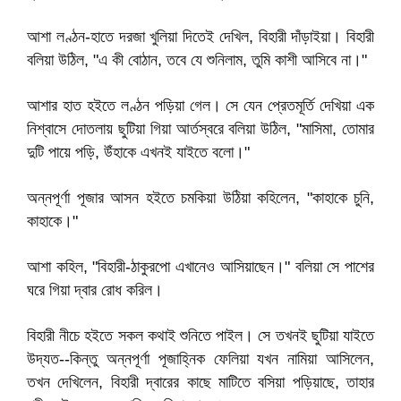
আশা লণ্ঠন-হাতে দরজা খুলিয়া দিতেই দেখিল, বিহারী দাঁড়াইয়া। বিহারী
বলিয়া উঠিল, "এ কী বোঠান, তবে যে শুনিলাম, তুমি কাশী আসিবে না।"
আশার হাত হইতে লণ্ঠন পড়িয়া গেল। সে যেন প্রেতমূর্তি দেখিয়া এক
নিশ্বাসে দোতলায় ছুটিয়া গিয়া আর্তস্বরে বলিয়া উঠিল, "মাসিমা, তোমার
দুটি পায়ে পড়ি, উঁহাকে এখনই যাইতে বলো।"
অন্নপূর্ণা পূজার আসন হইতে চমকিয়া উঠিয়া কহিলেন, "কাহাকে চুনি,
কাহাকে।"
আশা কহিল, "বিহারী-ঠাকুরপো এখানেও আসিয়াছেন।" বলিয়া সে পাশের
ঘরে গিয়া দ্বার রোধ করিল।
বিহারী নীচে হইতে সকল কথাই শুনিতে পাইল। সে তখনই ছুটিয়া যাইতে
উদ্যত--কিন্তু অন্নপূর্ণা পূজাহ্নিক ফেলিয়া যখন নামিয়া আসিলেন,
তখন দেখিলেন, বিহারী দ্বারের কাছে মাটিতে বসিয়া পড়িয়াছে, তাহার