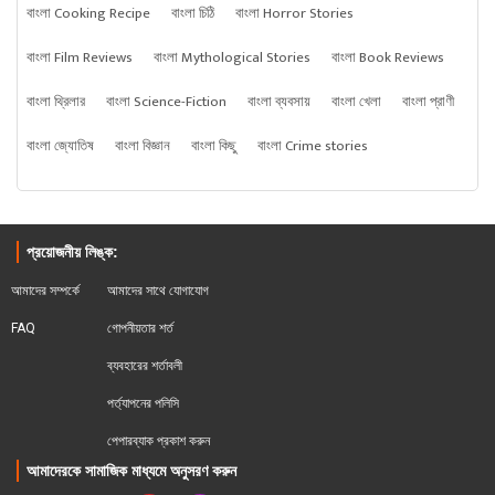
বাংলা Cooking Recipe
বাংলা চিঠি
বাংলা Horror Stories
বাংলা Film Reviews
বাংলা Mythological Stories
বাংলা Book Reviews
বাংলা থ্রিলার
বাংলা Science-Fiction
বাংলা ব্যবসায়
বাংলা খেলা
বাংলা প্রাণী
বাংলা জ্যোতিষ
বাংলা বিজ্ঞান
বাংলা কিছু
বাংলা Crime stories
প্রয়োজনীয় লিঙ্ক:
আমাদের সম্পর্কে
আমাদের সাথে যোগাযোগ
FAQ
গোপনীয়তার শর্ত
ব্যবহারের শর্তাবলী
পর্ত্যাপনের পলিসি
পেপারব্যাক প্রকাশ করুন
আমাদেরকে সামাজিক মাধ্যমে অনুসরণ করুন