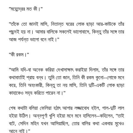
"মহেন্দ্রের মত কী।"
"তাঁকে তো জানই মাসি, নিতান্ত ঘরের লোক ছাড়া আর-কাউকে তাঁর
পছন্দই হয় না। আমার বালিকে সকলেই ভালোবাসে, কিন্তু তাঁর সঙ্গে তার
আজ পর্যন্ত ভালো বনে নাই।"
"কী রকম।"
"আমি যদি-বা অনেক করিয়া দেখাসাক্ষাৎ করাইয়া দিলাম, তাঁর সঙ্গে তার
কথাবার্তাই প্রায় বন্ধ। তুমি তো জান, তিনি কী রকম কুনো--লোকে মনে
করে, তিনি অহংকারী, কিন্তু তা নয় মাসি, তিনি দুটি-একটি লোক ছাড়া
কাহাকেও সহ্য করিতে পারেন না।"
শেষ কথাটা বলিয়া ফেলিয়া হঠাৎ আশার লজ্জাবোধ হইল, গাল-দুটি লাল
হইয়া উঠিল। অন্নপূর্ণা খুশি হইয়া মনে মনে হাসিলেন--কহিলেন, "তাই
বটে, সেদিন মহিন যখন আসিয়াছিল, তোর বালির কথা একবার মুখেও
আনে নাই।"