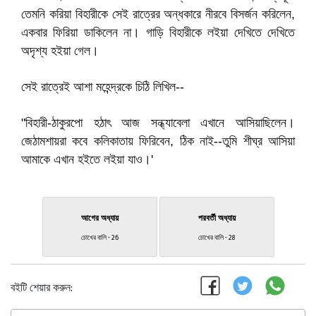
তেমনি করিয়া বিহারীকে সেই রাত্রের অন্ধকারে নীরবে বিসর্জন করিলেন,
একবার ফিরিয়া ডাকিলেন না। গাড়ি বিহারীকে লইয়া দেখিতে দেখিতে
অদৃশ্য হইয়া গেল।
সেই রাত্রেই আশা মহেন্দ্রকে চিঠি লিখিল--
"বিহারী-ঠাকুরপো হঠাৎ আজ সন্ধ্যাবেলা এখানে আসিয়াছিলেন।
জেঠামশায়রা কবে কলিকাতায় ফিরিবেন, ঠিক নাই--তুমি শীঘ্র আসিয়া
আমাকে এখান হইতে লইয়া যাও।'
আগের অধ্যায়
পরবর্তী অধ্যায়
চোখের বালি - 26
চোখের বালি - 28
বইটি শেয়ার করুন: