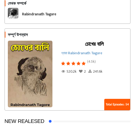
লেখক সম্পর্কে
অনুসরণ করুন
Rabindranath Tagore
সম্পূর্ণ উপন্যাস
চোখের বালি
দ্বারা Rabindranath Tagore
(4.5k)
520.2k
2
241.6k
Total Episodes : 54
NEW REALESED