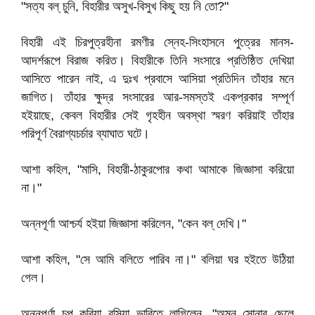
"সত্য বল্‌ চুনি, বিহারীর অসুখ-বিসুখ কিছু হয় নি তো?"
বিহারী এই চিরপুত্রহীনা রমণীর স্নেহ-সিংহাসনে পুত্রের মানস-
আদর্শরূপে বিরাজ করিত। বিহারীকে তিনি সংসারে প্রতিষ্ঠিত দেখিয়া
আসিতে পারেন নাই, এ দুঃখ প্রবাসে আসিয়া প্রতিদিন তাঁহার মনে
জাগিত। তাঁহার ক্ষুদ্র সংসারের আর-সমস্তই একপ্রকার সম্পূর্ণ
হইয়াছে, কেবল বিহারীর সেই গৃহহীন অবস্থা স্মরণ করিয়াই তাঁহার
পরিপূর্ণ বৈরাগ্যচর্চার ব্যাঘাত ঘটে।
আশা কহিল, "মাসি, বিহারী-ঠাকুরপোর কথা আমাকে জিজ্ঞাসা করিয়ো
না।"
অন্নপূর্ণা আশ্চর্য হইয়া জিজ্ঞাসা করিলেন, "কেন বল্‌ দেখি।"
আশা কহিল, "সে আমি বলিতে পারিব না।" বলিয়া ঘর হইতে উঠিয়া
গেল।
অন্নপূর্ণা চুপ করিয়া বসিয়া ভাবিতে লাগিলেন, "অমন সোনার ছেলে