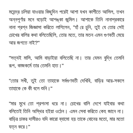
মহেন্দ্র চলিয়া যাওয়ার কিছুদিন পরেই আশা যখন কাশীতে আসিল, তখন
অন্নপূর্ণার মনে বড়োই আশঙ্কা জন্মিল। আশাকে তিনি নানাপ্রকারে
নানা প্রশ্ন জিজ্ঞাসা করিতে লাগিলেন, "হাঁ রে চুনি, তুই যে তোর সেই
চোখের বালির কথা বলিতেছিলি, তোর মতে, তার মতন এমন গুণবতী মেয়ে
আর জগতে নাই?"
"সত্যই মাসি, আমি বাড়াইয়া বলিতেছি না। তার যেমন বুদ্ধি তেমনি
রূপ, কাজকর্মে তার তেমনি হাত।"
"তোর সখী, তুই তো তাহাকে সর্বগুণবতী দেখিবি, বাড়ির আর-সকলে
তাহাকে কে কী বলে শুনি।"
"মার মুখে তো প্রশংসা ধরে না। চোখের বালি দেশে যাইবার কথা
বলিতেই তিনি অস্থির হইয়া ওঠেন। এমন সেবা করিতে কেহ জানে না।
বাড়ির চাকর দাসীরও যদি কারো ব্যামো হয় তাকে বোনের মতো, মার মতো
যত্ন করে।"