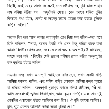
বিহারী, এরই মধ্যে তাহার কি এতই বদল হইয়াছে যে, চুনি আজ তাহার
নাম শুনিয়া উঠিয়া যায়। অদৃষ্টেরই খেলা। কেন তাহার সহিত চুনির
বিবাহের কথা হইল, কেনই-বা মহেন্দ্র তাহার হাতের কাছ হইতে চুনিকে
কাড়িয়া লইল।'
অনেক দিন পরে আজ আবার অন্নপূর্ণার চোখ দিয়া জল পড়িল--মনে মনে
তিনি কহিলেন, "আহা, আমার বিহারী যদি এমন-কিছু করিয়া থাকে যাহা
আমার বিহারীর যোগ্য নহে, তবে সে তাহা অনেক দুঃখ পাইয়াই করিয়াছে,
সহজে করে নাই।' বিহারীর সেই দুঃখের পরিমাণ কল্পনা করিয়া অন্নপূর্ণার
বক্ষ ব্যথিত হইতে লাগিল।
সন্ধ্যার সময় যখন অন্নপূর্ণা আহ্নিকে বসিয়াছেন, তখন একটা গাড়ি
আসিয়া দরজায় থামিল, এবং সহিস বাড়ির লোককে ডাকিয়া রুদ্ধ দ্বারে
ঘা মারিতে লাগিল। অন্নপূর্ণা পূজাগৃহ হইতে বলিয়া উঠিলেন, "ঐ যা,
আমি একেবারেই ভুলিয়া গিয়াছিলাম, আজ কুঞ্জর শাশুড়ির এবং তার দুই
বোনঝির এলাহাবাদ হইতে আসিবার কথা ছিল। ঐ বুঝি তাহারা আসিল।
চুনি, তুই একবার আলোটা লইয়া দরজা খুলিয়া দে।"