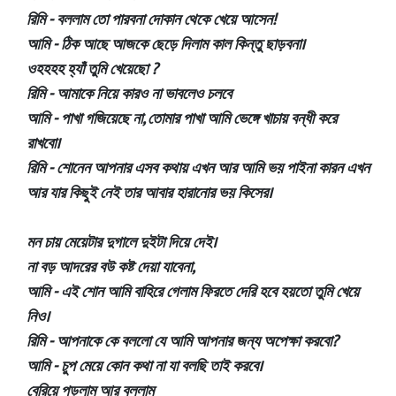
রিমি - বললাম তো পারবনা দোকান থেকে খেয়ে আসেন!
আমি - ঠিক আছে আজকে ছেড়ে দিলাম কাল কিন্তু ছাড়বনা।
ওহহহহ হ্যাঁ তুমি খেয়েছো ?
রিমি - আমাকে নিয়ে কারও না ভাবলেও চলবে
আমি - পাখা গজিয়েছে না, তোমার পাখা আমি ভেঙ্গে খাচায় বন্ধী করে
রাখবো।
রিমি - শোনেন আপনার এসব কথায় এখন আর আমি ভয় পাইনা কারন এখন
আর যার কিছুই নেই তার আবার হারানোর ভয় কিসের।
মন চায় মেয়েটার দুগালে দুইটা দিয়ে দেই।
না বড় আদরের বউ কষ্ট দেয়া যাবেনা,
আমি - এই শোন আমি বাহিরে গেলাম ফিরতে দেরি হবে হয়তো তুমি খেয়ে
নিও।
রিমি - আপনাকে কে বললো যে আমি আপনার জন্য অপেক্ষা করবো?
আমি - চুপ মেয়ে কোন কথা না যা বলছি তাই করবে।
বেরিয়ে পড়লাম আর বললাম