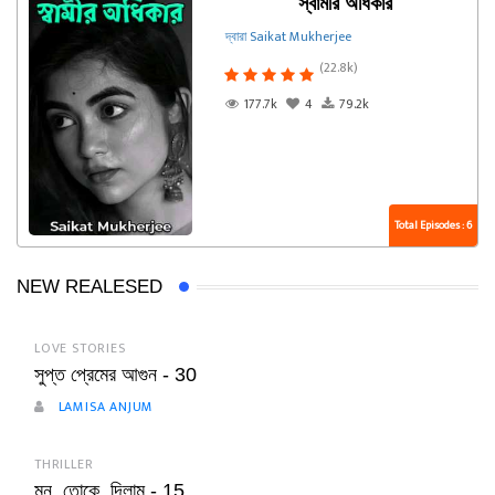
স্বামীর অধিকার
দ্বারা Saikat Mukherjee
(22.8k)
177.7k
4
79.2k
Total Episodes : 6
NEW REALESED
LOVE STORIES
সুপ্ত প্রেমের আগুন - 30
LAMISA ANJUM
THRILLER
মন_তোকে_দিলাম - 15