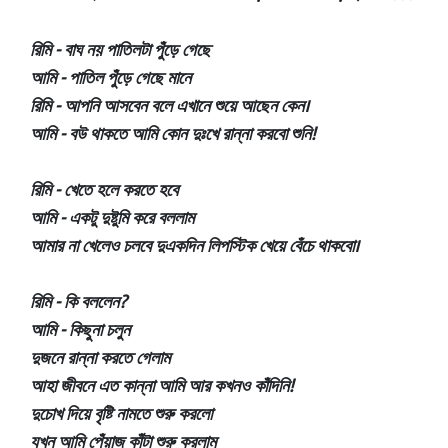
রিমি - বাঘ নয় পাতিলটা পুঁড়ে গেছে
আমি - পাতিল পুঁড়ে গেছে মানে
রিমি - আপনি আসবেন বলে এখানে শুয়ে আছেন কেন।
আমি - বউ থাকতে আমি কোন দুঃখে রান্না করবো শুনি!
রিমি - খেতে হলে করতে হবে
আমি - একটু দুষ্টুমি করে বললাম
আমার না খেলেও চলবে দুএকদিন লিপস্টিক খেয়ে বেঁচে থাকবো।
রিমি - কি বললেন?
আমি - কিছুনা চলুন
দুজনে রান্না করতে গেলাম
আহা জীবনে এত কান্না আমি আর কখনও কাঁদিনি!
দুচোখ দিয়ে বৃষ্টি নামতে শুরু করলো
যখন আমি পেঁয়াজ কাঁটা শুরু করলাম