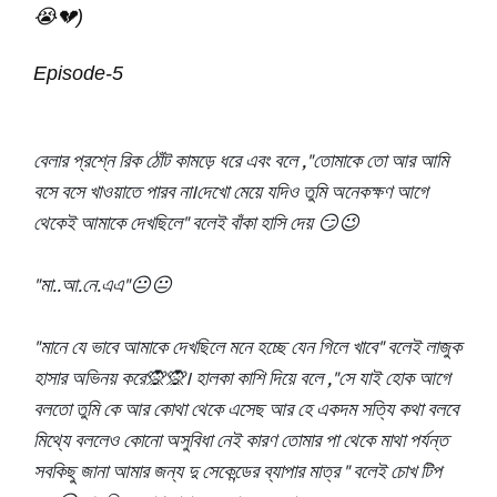
😭💔)
Episode-5
বেলার প্রশ্নে রিক ঠোঁট কামড়ে ধরে এবং বলে ,"তোমাকে তো আর আমি
বসে বসে খাওয়াতে পারব না।দেখো মেয়ে যদিও তুমি অনেকক্ষণ আগে
থেকেই আমাকে দেখছিলে" বলেই বাঁকা হাসি দেয় 😏😉
"মা..আ.নে.এএ"😐😐
"মানে যে ভাবে আমাকে দেখছিলে মনে হচ্ছে যেন গিলে খাবে" বলেই লাজুক
হাসার অভিনয় করে🙊🙊। হালকা কাশি দিয়ে বলে ,"সে যাই হোক আগে
বলতো তুমি কে আর কোথা থেকে এসেছ আর হে একদম সত্যি কথা বলবে
মিথ্যে বললেও কোনো অসুবিধা নেই কারণ তোমার পা থেকে মাথা পর্যন্ত
সবকিছু জানা আমার জন্য দু সেকেন্ডের ব্যাপার মাত্র " বলেই চোখ টিপ