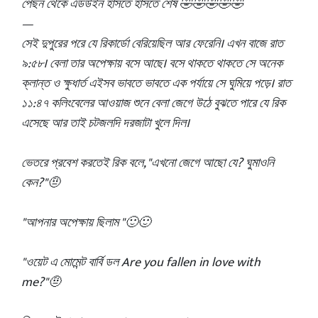
পেছন থেকে এডউইন হাসতে হাসতে শেষ 🤣🤣🤣🤣🤣
—
সেই দুপুরের পরে যে রিকার্ডো বেরিয়েছিল আর ফেরেনি। এখন বাজে রাত
৯:৫৮। বেলা তার অপেক্ষায় বসে আছে। বসে থাকতে থাকতে সে অনেক
ক্লান্ত ও ক্ষুধার্ত এইসব ভাবতে ভাবতে এক পর্যায়ে সে ঘুমিয়ে পড়ে। রাত
১১:৪৭ কলিংবেলের আওয়াজ শুনে বেলা জেগে উঠে বুঝতে পারে যে রিক
এসেছে আর তাই চটজলদি দরজাটা খুলে দিল।
ভেতরে প্রবেশ করতেই রিক বলে, "এখনো জেগে আছো যে? ঘুমাওনি
কেন?"🤨
"আপনার অপেক্ষায় ছিলাম "🙂🙂
"ওয়েট এ মোমেন্ট বার্বি ডল Are you fallen in love with
me?"🤨