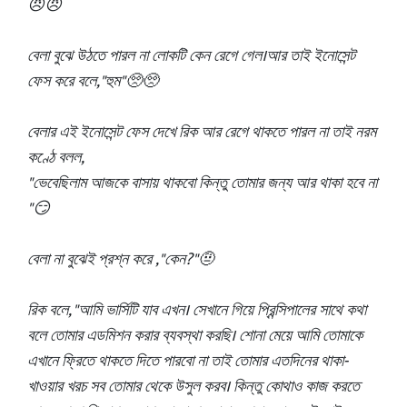
😠😠
বেলা বুঝে উঠতে পারল না লোকটি কেন রেগে গেল।আর তাই ইনোসেন্ট
ফেস করে বলে,"হুম"🥺🥺
বেলার এই ইনোসেন্ট ফেস দেখে রিক আর রেগে থাকতে পারল না তাই নরম
কণ্ঠে বলল,
"ভেবেছিলাম আজকে বাসায় থাকবো কিন্তু তোমার জন্য আর থাকা হবে না
"😏
বেলা না বুঝেই প্রশ্ন করে ,"কেন?"🤨
রিক বলে, "আমি ভার্সিটি যাব এখন। সেখানে গিয়ে প্রিন্সিপালের সাথে কথা
বলে তোমার এডমিশন করার ব্যবস্থা করছি। শোনা মেয়ে আমি তোমাকে
এখানে ফ্রিতে থাকতে দিতে পারবো না তাই তোমার এতদিনের থাকা-
খাওয়ার খরচ সব তোমার থেকে উসুল করব। কিন্তু কোথাও কাজ করতে