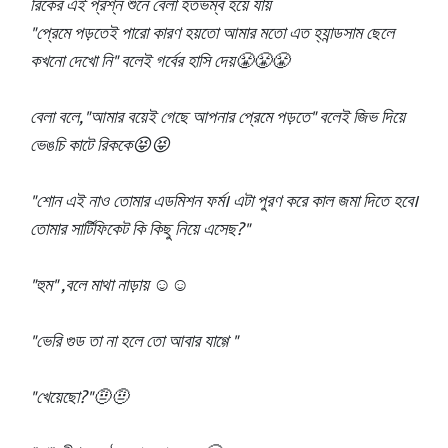
রিকের এই প্রশ্ন শুনে বেলা হতভম্ব হয়ে যায়
"প্রেমে পড়তেই পারো কারণ হয়তো আমার মতো এত হ্যান্ডসাম ছেলে
কখনো দেখো নি" বলেই গর্বের হাসি দেয়😤😤😤
বেলা বলে, "আমার বয়েই গেছে আপনার প্রেমে পড়তে" বলেই জিভ দিয়ে
ভেঙচি কাটে রিককে😝😝
"শোন এই নাও তোমার এডমিশন ফর্ম। এটা পুরণ করে কাল জমা দিতে হবে।
তোমার সার্টিফিকেট কি কিছু নিয়ে এসেছ?"
"হুম" ,বলে মাথা নাড়ায় ☺️☺️
"ভেরি গুড তা না হলে তো আবার যাগ্গে "
"খেয়েছো?"🤨🤨