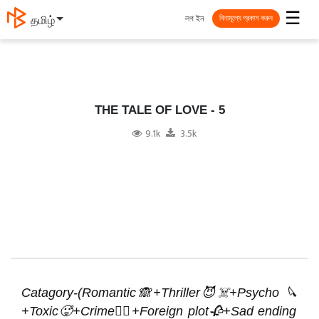
☰
লগ ইন
தமிழ்
বিনামূল্যে প্রকাশ করুন
THE TALE OF LOVE - 5
9.1k
3.5k
Catagory-(Romantic🙈+Thriller😈☠️+Psycho 🔪
+Toxic🥵+Crime🦹‍♀️+Foreign plot🥀+Sad ending