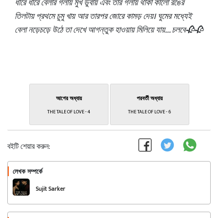
ধীরে ধীরে বেলার গলায় মুখ ডুবায় এবং তার গলায় থাকা কালো রঙের
তিলটায় প্রথমে চুমু খায় আর তারপর জোরে কামড় দেয়। ঘুমের মধ্যেই
বেলা নড়েচড়ে উঠে তা দেখে আগন্তুক হাওয়ায় মিলিয়ে যায়... চলবে🥀🥀
আগের অধ্যায়
পরবর্তী অধ্যায়
THE TALE OF LOVE - 4
THE TALE OF LOVE - 6
বইটি শেয়ার করুন:
লেখক সম্পর্কে
অনুসরণ করুন
Sujit Sarker