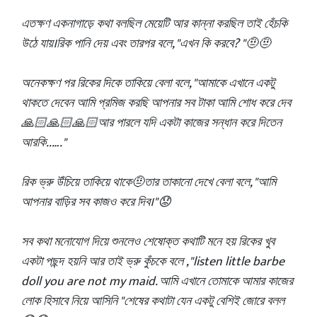
এতক্ষণ একনাগাড়ে কথা বলছিল মেয়েটি আর কান্না করছিল তাই হেঁচকি
উঠে যায়।রিক পানি দেয় এবং তারপর বলে, "এখন কি করবে? "🤨🤨
অনেকক্ষণ পর রিকের দিকে তাকিয়ে বেলা বলে, "আমাকে এখানে একটু
থাকতে দেবেন আমি প্রমিজ করছি আপনার সব টাকা আমি শোধ করে দেব
🙏🏻🙏🏻🙏🏻আর পারলে যদি একটা কাজের সন্ধান করে দিতেন
আরকি..…."
রিক ভ্রু উঁচিয়ে তাকিয়ে থাকে🤨তার তাকানো দেখে বেলা বলে, "আমি
আপনার বাড়ির সব কাজও করে দিব।"😟
সব কথা মনোযোগ দিয়ে শুনলেও শেষোক্ত কথাটি মনে হয় রিকের খুব
একটা পছন্দ হয়নি আর তাই ভ্রু কুঁচকে বলে ,"listen little barbe
doll you are not my maid. আমি এখানে তোমাকে আমার কাজের
লোক হিসাবে নিয়ে আসিনি "শেষের কথাটা যেন একটু বেশিই জোরে বলল