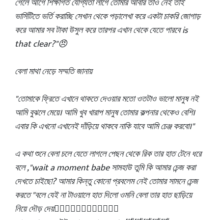
গেলে আগে শিক্ষাগত যোগ্যতা লাগে তোমার আবার তাও নেই তাই
ভার্সিটিতে ভর্তি করাচ্ছি সেখান থেকে পড়ালেখা করে একটা চাকরি জোগাড়
করে আমার সব টাকা উসুল করে তারপর এখান থেকে যেতে পারবে is
that clear?"😠
বেলা মাথা নেড়ে সম্মতি জানায়
"তোমাকে ফ্রিতে এখানে থাকতে দেওয়ার মতো ওতটাও ভালো মানুষ নই
আমি বুঝলে মেয়ে। আমি খুব খারাপ মানুষ তোমার কল্পনার থেকেও বেশি।
এবার কি এখনো এখানেই দাঁড়িয়ে থাকবে নাকি যাবে আমি চেঞ্জ করবো।"
এ কথা শুনে বেলা চলে যেতে লাগলে পেছন থেকে রিক তার হাত টেনে ধরে
বলে ,"wait a moment babe সামহাউ তুমি কি আমার চেন্জ করা
দেখতে চাইছো? আমার কিন্তু কোনো প্রবলেম নেই তোমার সামনে চেন্জ
করতে "বলে যেই না টাওয়ালে হাত দিলো ওমনি বেলা তার হাত ছাড়িয়ে
নিয়ে দৌড় দেয়🏃🏼‍♀️🏃🏼‍♀️🏃🏼‍♀️🏃🏼‍♀️