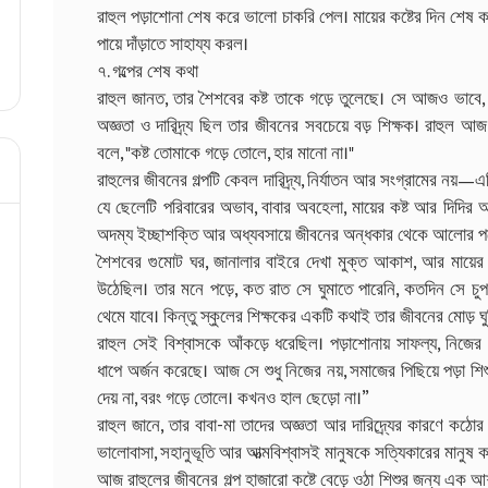
রাহুল পড়াশোনা শেষ করে ভালো চাকরি পেল। মায়ের কষ্টের দিন শেষ ক
পায়ে দাঁড়াতে সাহায্য করল।
৭. গল্পের শেষ কথা
রাহুল জানত, তার শৈশবের কষ্ট তাকে গড়ে তুলেছে। সে আজও ভাবে,
অজ্ঞতা ও দারিদ্র্য ছিল তার জীবনের সবচেয়ে বড় শিক্ষক। রাহুল 
বলে, "কষ্ট তোমাকে গড়ে তোলে, হার মানো না।"
রাহুলের জীবনের গল্পটি কেবল দারিদ্র্য, নির্যাতন আর সংগ্রামের নয়—
যে ছেলেটি পরিবারের অভাব, বাবার অবহেলা, মায়ের কষ্ট আর দিদির 
অদম্য ইচ্ছাশক্তি আর অধ্যবসায়ে জীবনের অন্ধকার থেকে আলোর প
শৈশবের গুমোট ঘর, জানালার বাইরে দেখা মুক্ত আকাশ, আর মায়ের 
উঠেছিল। তার মনে পড়ে, কত রাত সে ঘুমাতে পারেনি, কতদিন সে চ
থেমে যাবে। কিন্তু স্কুলের শিক্ষকের একটি কথাই তার জীবনের মোড় ঘ
রাহুল সেই বিশ্বাসকে আঁকড়ে ধরেছিল। পড়াশোনায় সাফল্য, নিজের প
ধাপে অর্জন করেছে। আজ সে শুধু নিজের নয়, সমাজের পিছিয়ে পড়া শ
দেয় না, বরং গড়ে তোলে। কখনও হাল ছেড়ো না।”
রাহুল জানে, তার বাবা-মা তাদের অজ্ঞতা আর দারিদ্র্যের কারণে কঠো
ভালোবাসা, সহানুভূতি আর আত্মবিশ্বাসই মানুষকে সত্যিকারের মানুষ
আজ রাহুলের জীবনের গল্প হাজারো কষ্টে বেড়ে ওঠা শিশুর জন্য এক