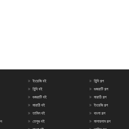
ইংরেজি বই
হিন্দি গল্প
হিন্দি বই
গুজরাটি গল্প
গুজরাটি বই
মারাঠি গল্প
মারাঠি বই
ইংরেজি গল্প
তামিল বই
বাংলা গল্প
ুন
তেলুগু বই
মালায়লাম গল্প