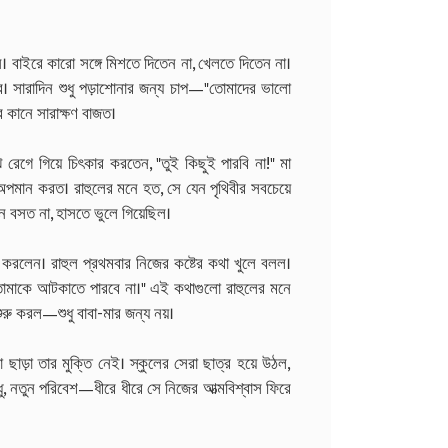
বাইরে কারো সঙ্গে মিশতে দিতেন না, খেলতে দিতেন না।
াবে। সারাদিন শুধু পড়াশোনার জন্য চাপ—"তোমাদের ভালো
র কানে সারাক্ষণ বাজত।
রেগে গিয়ে চিৎকার করতেন, "তুই কিছুই পারবি না!" মা
অপমান করত। রাহুলের মনে হত, সে যেন পৃথিবীর সবচেয়ে
ন বসত না, হাসতে ভুলে গিয়েছিল।
 করলেন। রাহুল প্রথমবার নিজের কষ্টের কথা খুলে বলল।
 তোমাকে আটকাতে পারবে না।" এই কথাগুলো রাহুলের মনে
রু করল—শুধু বাবা-মার জন্য নয়।
 ছাড়া তার মুক্তি নেই। স্কুলের সেরা ছাত্র হয়ে উঠল,
, নতুন পরিবেশ—ধীরে ধীরে সে নিজের আত্মবিশ্বাস ফিরে