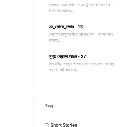
হলরুমের ভেতর তখন যেন এক উন্মত্ত উৎসব চলছে।
বিশাল ক্রিস্টালের...
মন_তোকে_দিলাম - 13
সেরাফিনা কিছুক্ষণ নীরবে দাঁড়িয়ে রইল। সাহিদা বিবির
কান্নার...
সুপ্ত প্রেমের আগুন - 27
রাত গভীর।শহরের আলো এখানে এসে থেমে গেছে বহু
আগেই।পরিত্যক্ত গু...
বিভাগ
Short Stories