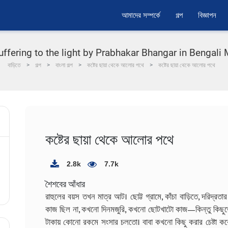
আমাদের সম্পর্কে
গল্প
বিজ্ঞাপন
ering to the light by Prabhakar Bhangar in Bengali Motiv
বাড়িতে
গল্প
বাংলা গল্প
কষ্টের ছায়া থেকে আলোর পথে
কষ্টের ছায়া থেকে আলোর পথে
কষ্টের ছায়া থেকে আলোর পথে
2.8k
7.7k
শৈশবের আঁধার
রাহুলের বয়স তখন মাত্র আট। ছোট্ট গ্রামে, কাঁচা বাড়িতে, দরিদ্রত
কাজ ছিল না, কখনো দিনমজুরি, কখনো ছোটখাটো কাজ—কিন্তু কিছুতেই
টাকায় কোনো রকমে সংসার চলতো। বাবা কখনো কিছু করার চেষ্টা করেনন