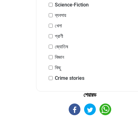
Science-Fiction
ব্যবসায়
খেলা
প্রাণী
জ্যোতিষ
বিজ্ঞান
কিছু
Crime stories
শেয়ারড