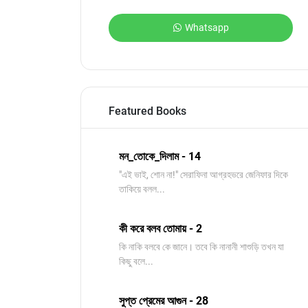
Whatsapp
Featured Books
মন_তোকে_দিলাম - 14
"এই ভাই, শোন না!" সেরাফিনা আগ্রহভরে জেনিফার দিকে
তাকিয়ে বলল...
কী করে বলব তোমায় - 2
কি নাকি বলবে কে জানে। তবে কি নানানী শাশুড়ি তখন যা
কিছু বলে...
সুপ্ত প্রেমের আগুন - 28