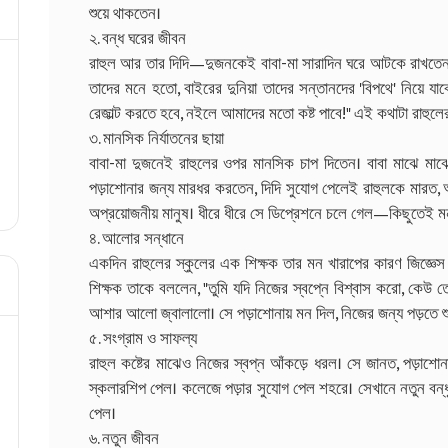
শুয়ে থাকতেন।
২. বন্ধ ঘরের জীবন
রাহুল আর তার দিদি—দুজনকেই বাবা-মা সারাদিন ঘরে আটকে রাখতেন। 
তাদের মনে হতো, বাইরের দুনিয়া তাদের সন্তানদের 'বিপথে' নিয়ে য
রেজাল্ট করতে হবে, নইলে আমাদের মতো কষ্ট পাবে!" এই কথাটা রাহুলে
৩. মানসিক নির্যাতনের ছায়া
বাবা-মা দুজনেই রাহুলের ওপর মানসিক চাপ দিতেন। বাবা মাঝে মাঝে 
পড়াশোনার জন্য মারধর করতেন, দিদি সুযোগ পেলেই রাহুলকে মারত, 
অপ্রয়োজনীয় মানুষ। ধীরে ধীরে সে ডিপ্রেশনে চলে গেল—কিছুতেই ম
৪. আলোর সন্ধানে
একদিন রাহুলের স্কুলের এক শিক্ষক তার মন খারাপের কারণ জিজ্ঞেস
শিক্ষক তাকে বললেন, "তুমি যদি নিজের স্বপ্নে বিশ্বাস করো, কেউ
আশার আলো জ্বালালো। সে পড়াশোনায় মন দিল, নিজের জন্য পড়তে শু
৫. সংগ্রাম ও সাফল্য
রাহুল কষ্টের মাঝেও নিজের স্বপ্ন আঁকড়ে ধরল। সে জানত, পড়াশোনা
স্কলারশিপ পেল। কলেজে পড়ার সুযোগ পেল শহরে। সেখানে নতুন বন্ধু
পেল।
৬. নতুন জীবন