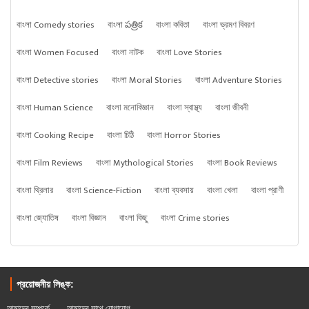
বাংলা Comedy stories
বাংলা పత్రిక
বাংলা কবিতা
বাংলা ভ্রমণ বিবরণ
বাংলা Women Focused
বাংলা নাটক
বাংলা Love Stories
বাংলা Detective stories
বাংলা Moral Stories
বাংলা Adventure Stories
বাংলা Human Science
বাংলা মনোবিজ্ঞান
বাংলা স্বাস্থ্য
বাংলা জীবনী
বাংলা Cooking Recipe
বাংলা চিঠি
বাংলা Horror Stories
বাংলা Film Reviews
বাংলা Mythological Stories
বাংলা Book Reviews
বাংলা থ্রিলার
বাংলা Science-Fiction
বাংলা ব্যবসায়
বাংলা খেলা
বাংলা প্রাণী
বাংলা জ্যোতিষ
বাংলা বিজ্ঞান
বাংলা কিছু
বাংলা Crime stories
প্রয়োজনীয় লিঙ্ক:
আমাদের সম্পর্কে
আমাদের সাথে যোগাযোগ