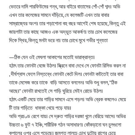
ভেতরে দামি পারফিউমের গন্ধ, আর বাইরে বাতাসের শোঁ-শোঁ শব্দ। অভি
এখন তার কলেজের সামনে দাঁড়িয়ে, যে কলেজটি এখন তার বাবার
সাম্রাজ্যের অংশ। তার পড়াশোনা বহু বছর আগেই শেষ হয়েছে, কিন্তু এই
জায়গাটা তার কাছে আজও এক অদ্ভুত আকর্ষণ। তার চোখ কলেজের
দিকে স্থির, কিন্তু মনটা ভরে না। তার চোখে মুখে গভীর শূন্যতা
—ঠিক যেন ওই মেঘলা আকাশের মতোই ভারাক্রান্ত।
হঠাৎ তার ফোনটা বেজে উঠল। স্ক্রিনে বাবা দেখে সে ফোনটা রিসিভ করল না
, দীর্ঘশ্বাস ফেলে নিস্তব্ধে ফোনটা কেটে দিল। ফোনটা কাটতেই তার বাবা
তাকে মেসেজ করে তাকে বাড়ি আসতে বললেন। অভি শুধু বলল, "ঠিক
আছে।" ফোনটা রাখতেই সে গাড়ি ঘুরিয়ে মেইন রোডে উঠল।
হঠাৎ একটি মেয়ে তার গাড়ির সামনে এসে পড়ল। অভি ব্রেক কষলেও মেয়ে
টি তার গাড়িতে ধাক্কা খেয়ে পড়ে যায়।
অভি প্রচণ্ড রেগে যায়। সে দ্রুত গাড়ির দরজা খুলে বেরিয়ে আসে। অভির
উচ্চতা ৬ ফুট ৭ ইঞ্চি, শারীরিক গঠন অসাধারণ। কোঁকড়ানো ঘন চুলগুলো
কপালের ওপর এসে পড়েছে। জন্মগত লালচে চোখ দুটোয় রাগের চেয়ে