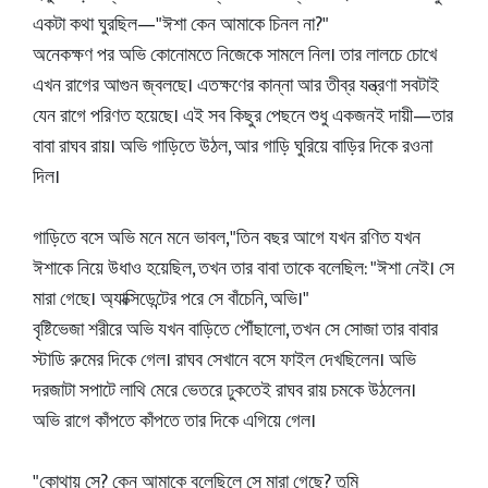
একটা কথা ঘুরছিল—"ঈশা কেন আমাকে চিনল না?"
অনেকক্ষণ পর অভি কোনোমতে নিজেকে সামলে নিল। তার লালচে চোখে
এখন রাগের আগুন জ্বলছে। এতক্ষণের কান্না আর তীব্র যন্ত্রণা সবটাই
যেন রাগে পরিণত হয়েছে। এই সব কিছুর পেছনে শুধু একজনই দায়ী—তার
বাবা রাঘব রায়। অভি গাড়িতে উঠল, আর গাড়ি ঘুরিয়ে বাড়ির দিকে রওনা
দিল।
গাড়িতে বসে অভি মনে মনে ভাবল,"তিন বছর আগে যখন রণিত যখন
ঈশাকে নিয়ে উধাও হয়েছিল, তখন তার বাবা তাকে বলেছিল: "ঈশা নেই। সে
মারা গেছে। অ্যাক্সিডেন্টের পরে সে বাঁচেনি, অভি।"
বৃষ্টিভেজা শরীরে অভি যখন বাড়িতে পৌঁছালো, তখন সে সোজা তার বাবার
স্টাডি রুমের দিকে গেল। রাঘব সেখানে বসে ফাইল দেখছিলেন। অভি
দরজাটা সপাটে লাথি মেরে ভেতরে ঢুকতেই রাঘব রায় চমকে উঠলেন।
অভি রাগে কাঁপতে কাঁপতে তার দিকে এগিয়ে গেল।
"কোথায় সে? কেন আমাকে বলেছিলে সে মারা গেছে? তুমি