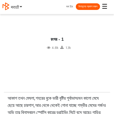
☰
লগ ইন
मराठी
বিনামূল্যে প্রকাশ করুন
রংঘর - 1
4.8k
1.3k
আকাশ তখন মেঘলা, শহরের বুকে ভারী বৃষ্টির পূর্বাভাস।ঘন কালো মেঘে
ছেয়ে আছে চারপাশ, আর থেকে থেকেই শোনা যাচ্ছে গম্ভীর মেঘের গর্জন।
অভি তার বিলাসবহুল স্পোর্টস কারের ড্রাইভিং সিটে বসে আছে। গাড়ির