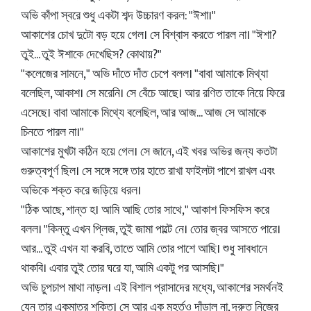
অভি কাঁপা স্বরে শুধু একটা শব্দ উচ্চারণ করল: "ঈশা।"
আকাশের চোখ দুটো বড় হয়ে গেল। সে বিশ্বাস করতে পারল না। "ঈশা?
তুই... তুই ঈশাকে দেখেছিস? কোথায়?"
"কলেজের সামনে," অভি দাঁতে দাঁত চেপে বলল। "বাবা আমাকে মিথ্যা
বলেছিল, আকাশ। সে মরেনি। সে বেঁচে আছে। আর রণিত তাকে নিয়ে ফিরে
এসেছে। বাবা আমাকে মিথ্যে বলেছিল, আর আজ... আজ সে আমাকে
চিনতে পারল না।"
আকাশের মুখটা কঠিন হয়ে গেল। সে জানে, এই খবর অভির জন্য কতটা
গুরুত্বপূর্ণ ছিল। সে সঙ্গে সঙ্গে তার হাতে রাখা ফাইলটা পাশে রাখল এবং
অভিকে শক্ত করে জড়িয়ে ধরল।
"ঠিক আছে, শান্ত হ। আমি আছি তোর সাথে," আকাশ ফিসফিস করে
বলল। "কিন্তু এখন প্লিজ, তুই জামা পাল্টে নে। তোর জ্বর আসতে পারে।
আর... তুই এখন যা করবি, তাতে আমি তোর পাশে আছি। শুধু সাবধানে
থাকবি। এবার তুই তোর ঘরে যা, আমি একটু পর আসছি।"
অভি চুপচাপ মাথা নাড়ল। এই বিশাল প্রাসাদের মধ্যে, আকাশের সমর্থনই
যেন তার একমাত্র শক্তি। সে আর এক মুহূর্তও দাঁড়াল না, দ্রুত নিজের