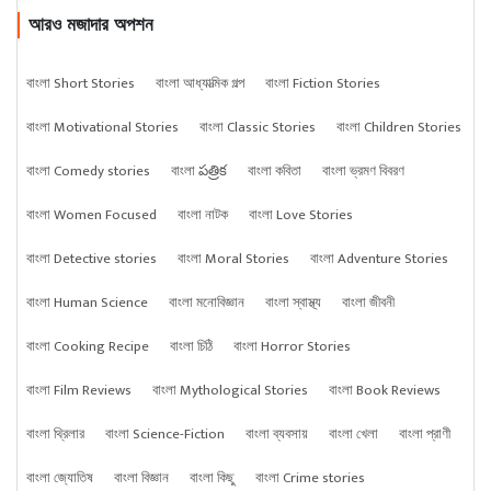
আরও মজাদার অপশন
বাংলা Short Stories
বাংলা আধ্যাত্মিক গল্প
বাংলা Fiction Stories
বাংলা Motivational Stories
বাংলা Classic Stories
বাংলা Children Stories
বাংলা Comedy stories
বাংলা పత్రిక
বাংলা কবিতা
বাংলা ভ্রমণ বিবরণ
বাংলা Women Focused
বাংলা নাটক
বাংলা Love Stories
বাংলা Detective stories
বাংলা Moral Stories
বাংলা Adventure Stories
বাংলা Human Science
বাংলা মনোবিজ্ঞান
বাংলা স্বাস্থ্য
বাংলা জীবনী
বাংলা Cooking Recipe
বাংলা চিঠি
বাংলা Horror Stories
বাংলা Film Reviews
বাংলা Mythological Stories
বাংলা Book Reviews
বাংলা থ্রিলার
বাংলা Science-Fiction
বাংলা ব্যবসায়
বাংলা খেলা
বাংলা প্রাণী
বাংলা জ্যোতিষ
বাংলা বিজ্ঞান
বাংলা কিছু
বাংলা Crime stories