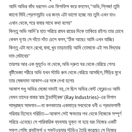
আদি অভির কাঁধ ধরলেন এবং ফিসফিস করে বললেন, "অভি, প্লিজ! তুমি
জানো মিহি প্রেগন্যান্ট। ওর জন্য এটা ভালো হচ্ছে না। তুমি এখন যাও
এখান থেকে, পরে বাবার সাথে কথা বলো।"
কিন্তু অভি আদি’র হাত সরিয়ে রাঘব রায়ের দিকে তাকিয়ে রইল। তার চোখে
কেবল ঘৃণা। সে দাঁতে দাঁত চেপে বলল, "ঠিক আছে। আমি এখন যাচ্ছি।
কিন্তু এটা মনে রেখো, বাবা, খুব তাড়াতাড়ি আমি তোমাকে এই সব মিথ্যার
দাম মেটাবো।"
তারপর আর এক মুহূর্তও না থেকে, অভি দ্রুত ঘর থেকে বেরিয়ে গেল।
বৃষ্টিভেজা শরীরে অভি যখন স্টাডি রুম থেকে বেরিয়ে আসছিল, সিঁড়ির মুখে
তার মেজদাদা আকাশ-এর সঙ্গে দেখা হলো।
আকাশ শুধু অভির মেজো দাদাই নয়, সে ছিল অভির বেস্ট ফ্রেন্ডও। আদি
যেমন তাদের বাবার 'রায় ইন্ডাস্ট্রিজ' (Ray Industries)-এর বিশাল
সাম্রাজ্য সামলান—যা কলকাতার একমাত্র সবথেকে ধনী ও প্রভাবশালী
পরিবার হিসেবে পরিচিত—আকাশ সেই ক্ষমতার পথ থেকে নিজেকে সম্পূর্ণ
সরিয়ে এনেছে। সে পারিবারিক ব্যবসায় যুক্ত না হয়ে বরং নিজের একটি
সফল গেমিং প্ল্যাটফর্ম ও সফটওয়্যার স্টুডিও তৈরি করেছে। সে নিজের