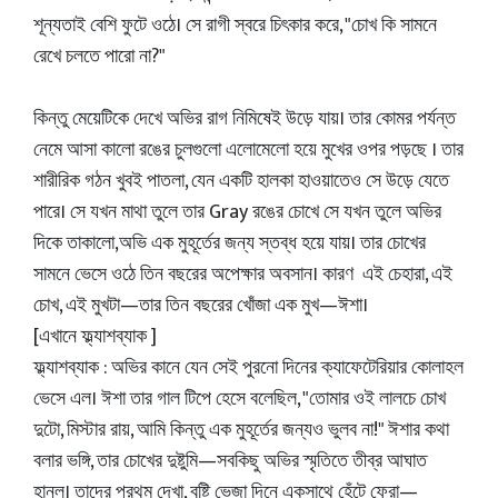
শূন্যতাই বেশি ফুটে ওঠে। সে রাগী স্বরে চিৎকার করে, "চোখ কি সামনে
রেখে চলতে পারো না?"
কিন্তু মেয়েটিকে দেখে অভির রাগ নিমিষেই উড়ে যায়। তার কোমর পর্যন্ত
নেমে আসা কালো রঙের চুলগুলো এলোমেলো হয়ে মুখের ওপর পড়ছে । তার
শারীরিক গঠন খুবই পাতলা, যেন একটি হালকা হাওয়াতেও সে উড়ে যেতে
পারে। সে যখন মাথা তুলে তার Gray রঙের চোখে সে যখন তুলে অভির
দিকে তাকালো,অভি এক মুহূর্তের জন্য স্তব্ধ হয়ে যায়। তার চোখের
সামনে ভেসে ওঠে তিন বছরের অপেক্ষার অবসান। কারণ এই চেহারা, এই
চোখ, এই মুখটা—তার তিন বছরের খোঁজা এক মুখ—ঈশা।
[এখানে ফ্ল্যাশব্যাক ]
ফ্ল্যাশব্যাক : অভির কানে যেন সেই পুরনো দিনের ক্যাফেটেরিয়ার কোলাহল
ভেসে এল। ঈশা তার গাল টিপে হেসে বলেছিল, "তোমার ওই লালচে চোখ
দুটো, মিস্টার রায়, আমি কিন্তু এক মুহূর্তের জন্যও ভুলব না!" ঈশার কথা
বলার ভঙ্গি, তার চোখের দুষ্টুমি—সবকিছু অভির স্মৃতিতে তীব্র আঘাত
হানল। তাদের প্রথম দেখা, বৃষ্টি ভেজা দিনে একসাথে হেঁটে ফেরা—