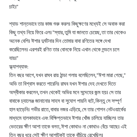
চাই।"
শ্যাড শান্তভাবে তার কাজ শুরু করল। কিছুক্ষণের মধ্যেই সে অবাক করা
কিছু তথ্য নিয়ে ফিরে এল। "স্যার, তুমি যা জানতে চেয়েছ, তা তার থেকেও
অনেক বেশি। ঈশার দুর্ঘটনার দিন তোমার বাবা রণিতের সঙ্গে দেখা
করেছিলেন। এরপরই রণিত তার বোনকে নিয়ে এখান থেকে লন্ডনে চলে
যায়।"
ফ্ল্যাশব্যাক:
তিন বছর আগে, যখন রাঘব রায় ঠান্ডা গলায় বলেছিলেন, "ঈশা মারা গেছে,"
অভি তা বিশ্বাস করতে পারেনি। রাঘব যখন ঈশার দেহ দেখতে দিতে
অস্বীকার করলেন, তখন থেকেই অভির মনে সন্দেহের জন্ম হয়। সে তার
বাবাকে চ্যালেঞ্জ জানানোর সাহস বা সুযোগ পায়নি বটে, কিন্তু সে সম্পূর্ণ
হাল ছাড়েনি। গভীর রাতে, বাবার নজর এড়িয়ে, সে তার গোপন নেটওয়ার্কের
মাধ্যমে হালকাভাবে এবং বিক্ষিপ্তভাবে ঈশার খোঁজ চালিয়ে যাচ্ছিল। তার
ভেতরের ক্ষীণ আশা তাকে বলত, ঈশা কোথাও না কোথাও বেঁচে আছে। এই
তিন বছর ধরে সেই ক্ষীণ আশাটুকুই তাকে বাঁচিয়ে রেখেছিল।