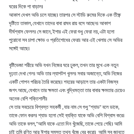
ঘরের দিকে পা বাড়াল।
আকাশ দেখল অভি চলে যাচ্ছে। তারপর সে স্টাডি রুমের দিকে এক তীক্ষ্ণ
দৃষ্টিতে তাকাল, যেখানে তাদের বাবা রাঘব রায় বসে আছেন। আকাশ
দীর্ঘশ্বাস ফেলল। সে জানে, ইশার এই ফেরা শুধু ফেরা নয়, এটা হলো
পুরোনো সব চাপা ক্ষোভ ও প্রতিশোধের ফেরা। আর এই খেলায় সে অভির
সঙ্গেই আছে।
বৃষ্টিভেজা শরীরে অভি যখন নিজের ঘরে ঢুকল, তখন তার মুখে এক নতুন
দৃঢ়তা দেখা গেল। অভি তার ল্যাপটপ খুলল। সবার অজান্তে, অভি নিজের
একটি গোপন পরিচয় তৈরি করেছে। শহরের আড়ালে তার একটা নিজস্ব
জগৎ আছে, যেখানে তার ক্ষমতা এবং বুদ্ধিমত্তা তার বাবার ক্ষমতার চেয়েও
অনেক বেশি শক্তিশালী।
সে তার সবচেয়ে বিশ্বস্ত সহকর্মী , যার নাম সে শুধু "শ্যাড" বলে ডাকে,
তাকে ফোন করল। শ্যাড হলো সেই ব্যক্তি যাকে অভি বেশি বিশ্বাস করে।
অভি তাকে বলল, "আমি যাকে এতো দিন খুঁজেছি, তাকে পেয়ে গেছি। আমি
চাই তুমি রণিত আর ঈশার সমস্ত তথ্য খুঁজে বের করো। আমি সব জানতে