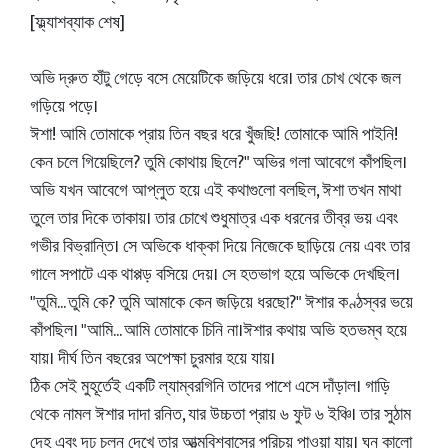
[ফ্ল্যাশব্যাক শেষ]
অভি দ্রুত হাঁটু গেড়ে বসে মেয়েটিকে জড়িয়ে ধরে। তার চোখ থেকে জল
গড়িয়ে পড়ে।
ঈশা! আমি তোমাকে প্রায় তিন বছর ধরে খুঁজছি! তোমাকে আমি পাইনি!
কেন চলে গিয়েছিলে? তুমি কোথায় ছিলে?" অভির গলা আবেগে কাঁপছিল।
অভি যখন আবেগে আপ্লুত হয়ে এই কথাগুলো বলছিল, ঈশা তখন মাথা
তুলে তার দিকে তাকায়। তার চোখে শুধুমাত্র এক ধরনের তীব্র ভয় এবং
গভীর বিভ্রান্তি। সে অভিকে ধাক্কা দিয়ে নিজেকে ছাড়িয়ে নেয় এবং তার
গালে সপাটে এক থাপ্পড় বসিয়ে দেয়। সে হতভাগ হয়ে অভিকে দেখছিল।
"তুমি... তুমি কে? তুমি আমাকে কেন জড়িয়ে ধরছো?" ঈশার কণ্ঠস্বর ভয়ে
কাঁপছিল। "আমি... আমি তোমাকে চিনি না।ঈশার কথায় অভি হতভম্ব হয়ে
যায়। দীর্ঘ তিন বছরের অপেক্ষা চুরমার হয়ে যায়।
ঠিক সেই মুহূর্তেই একটি ল্যাম্বরগিনি তাদের পাশে এসে দাঁড়াল। গাড়ি
থেকে নামল ঈশার দাদা রনিত, যার উচ্চতা প্রায় ৬ ফুট ৬ ইঞ্চি। তার সুঠাম
দেহ এবং দৃঢ় চলন দেখে তার আত্মবিশ্বাসের পরিচয় পাওয়া যায়। ঘন কালো