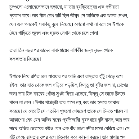
চুলগুলো এলোমেলোভাবে ছড়ানো, যা তার ব্যক্তিত্বের এক গভীরতা
প্রকাশ করে। তার নীল চোখ দুটি ছিল তীক্ষ্ণ। সে অভিকে এক ঝলক দেখল,
যেন এক পলকেই সবকিছু বুঝে নিয়েছে। কোনো কথা না বলে সে ঈশাকে
টেনে গাড়িতে তুলল এবং দ্রুত সেখান থেকে চলে গেল।
তারা তিন বছর পর তাদের বাবা-মায়ের বার্ষিকীর জন্য লন্ডন থেকে
কলকাতায় ফিরেছে।
ঈশাকে নিয়ে রণিত চলে যাওয়ার পর অভি একা রাস্তায় হাঁটু গেড়ে বসে
রইল। তার হাত থেকে জল গড়িয়ে পড়ছিল, কিন্তু তা বৃষ্টির জল না, চোখের
জল। তার তিন বছরের খোঁজা মুখটা ফিরে এসেছে, কিন্তু সে তাকে চিনতে
পারল না কেন । ঈশার থাপ্পড়টা তার গালে নয়, বরং তার হৃদয়ে আঘাত
করেছে। যে মেয়েটি সে এতদিন খুজলো শেষমেশ তাকে সে চিনতে পারল না
আকাশের মেঘ যেন অভির মনের প্রতিচ্ছবি। মুষলধারে বৃষ্টি নামল, আর তার
সাথে অভির ভেতরের কষ্টও যেন এক বাঁধ ভাঙা নদীর মতো বেরিয়ে এল। সে
হাঁটু গেড়ে রাস্তার ওপর বসে চিত্কার করে কান্না করছে। তার মাথায় শুধু