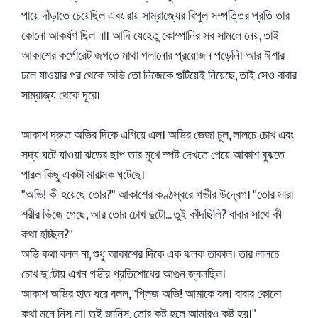
পায়ে দাঁড়াতে চেয়েছিল এবং রায় সাম্রাজ্যের বিপুল সম্পত্তির প্রতি তার
কোনো আকর্ষণ ছিল না। আদি যেহেতু কোম্পানির সব সামলে নেয়, তাই
আকাশের কর্পোরেট জগতে মাথা গলানোর প্রয়োজন পড়েনি। আর ঈশার
চলে যাওয়ার পর থেকে অভি তো নিজেকে গুটিয়েই নিয়েছে, তাই সেও বাবার
সাম্রাজ্য থেকে দূরে।
আকাশ দ্রুত অভির দিকে এগিয়ে এল। অভির ভেজা চুল, লালচে চোখ এবং
সদ্য ঘটে যাওয়া ঝড়ের ছাপ তার মুখে স্পষ্ট দেখতে পেয়ে আকাশ বুঝতে
পারল কিছু একটা মারাত্মক ঘটেছে।
"অভি! কী হয়েছে তোর?" আকাশের কণ্ঠস্বরে গভীর উদ্বেগ। "তোর সারা
শরীর ভিজে গেছে, আর তোর চোখ দুটো... তুই কাঁদছিলি? বাবার সাথে কী
কথা হচ্ছিল?"
অভি কথা বলল না, শুধু আকাশের দিকে এক ঝলক তাকাল। তার লালচে
চোখ দু'টোয় এখন গভীর প্রতিশোধের আগুন জ্বলছিল।
আকাশ অভির হাত ধরে বলল, "প্লিজ অভি! আমাকে বল। বাবার কোনো
কথা মনে নিস না। তুই জানিস, তোর কষ্ট হলে আমারও কষ্ট হয়।"