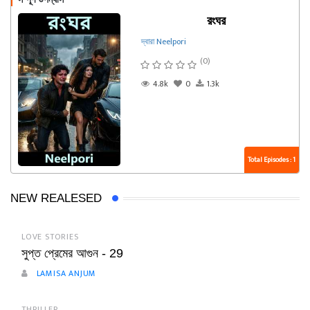
রংঘর
দ্বারা Neelpori
(0)
4.8k
0
1.3k
Total Episodes : 1
NEW REALESED
LOVE STORIES
সুপ্ত প্রেমের আগুন - 29
LAMISA ANJUM
THRILLER