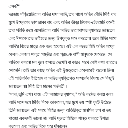
এসব?"
দরজায় দাঁড়িয়েছিলেন অভির দাদা আদি, তার পাশে অভির বৌদি মিহি, যার
মুখে উদ্বেগের ছাপ।রাঘব রায় এবং অভির তীব্র চিৎকার-চেঁচামেচি শুনেই
তারা স্টাডি রুমে এসেছিলেন আদি অভির ভালোবাসার ব্যাপারে জানতেন
এবং ঈশাকে তার ভাইয়ের জন্য উপযুক্ত মনে করতেন। তবে মিহির সাথে
আদি'র বিয়ের মাত্র এক বছর হয়েছে। এই এক বছরে মিহি অভির মধ্যে
কেবল একজন শান্ত, গম্ভীর এবং প্রচণ্ড রাগী মানুষকে দেখেছে। সে
অভিকে কখনো মন খুলে হাসতে দেখেনি বা কারও সাথে বেশি কথা বলতেও
শোনেনি। তাই তার কাছে অভির এই উন্মত্ততা একেবারেই অচেনা ছিল।
এই পারিবারিক ইতিহাস বা অভির ব্যক্তিগত সম্পর্কের বিষয়ে সে কিছুই
জানতেন না। মিহি তিন মাসের গর্ভবতী ।
"দাদা, তুমি এখন যাও। এটা আমাদের ব্যাপার," অভি কঠোর গলায় বলল।
আদি সঙ্গে সঙ্গে মিহির দিকে তাকালেন, যার মুখে ভয় স্পষ্ট ফুটে উঠেছে।
তিনি জানতেন, এই সময়ে মিহির জন্য অতিরিক্ত মানসিক চাপ বা ভয়
পাওয়া একদমই ভালো না। আদি দ্রুত মিহিকে শান্ত থাকতে ইশারা
করলেন এবং অভির দিকে ঘুরে দাঁড়ালেন।