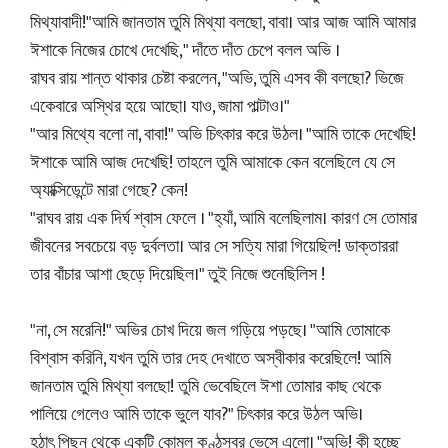
মিথ্যাবাদী!"আমি জানতাম তুমি মিথ্যা বলছো, বাবা। আর আজ আমি আমার
ঈশাকে নিজের চোখে দেখেছি," দাঁতে দাঁত চেপে বলল অভি ।
রাঘব রায় শান্ত থাকার চেষ্টা করলেন, "অভি, তুমি এসব কী বলছো? ভিজে
একেবারে অস্থির হয়ে আছো। যাও, জামা পাল্টাও।"
"আর মিথ্যে বলো না, বাবা!" অভি চিৎকার করে উঠল। "আমি তাকে দেখেছি!
ঈশাকে আমি আজ দেখেছি! তাহলে তুমি আমাকে কেন বলেছিলে যে সে
অ্যাক্সিডেন্টে মারা গেছে? কেন!
"রাঘব রায় এক দির্ঘ শ্বাস ফেলে । "হ্যাঁ, আমি বলেছিলাম। কারণ সে তোমার
জীবনের সবচেয়ে বড় দুর্বলতা। আর সে সত্যি মারা গিয়েছিল! ডাক্তাররা
তার বাঁচার আশা ছেড়ে দিয়েছিল।" তুই নিজে শুনেছিলিস !
"না, সে মরেনি!" অভির চোখ দিয়ে জল গড়িয়ে পড়ছে। "আমি তোমাকে
বিশ্বাস করিনি, যখন তুমি তার দেহ দেখাতে অস্বীকার করেছিলে! আমি
জানতাম তুমি মিথ্যা বলছো! তুমি ভেবেছিলে ঈশা তোমার কাছ থেকে
পালিয়ে গেলেও আমি তাকে ভুলে যাব?" চিৎকার করে উঠল অভি।
হঠাৎ পিছন থেকে একটি কোমল কণ্ঠস্বর ভেসে এলো। "অভি! কী হচ্ছে