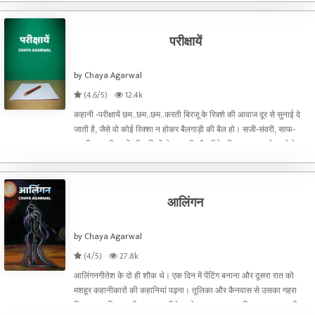
परीक्षायें
by Chaya Agarwal
(4.6/5)
12.4k
कहानी -परीक्षायें छम..छम..छम..करती बिरजू के रिक्शे की आवाज दूर से सुनाई दे
जाती है, जैसे वो कोई रिक्शा न होकर बैलगाड़ी की बैल हो। सजी-संवरी, साफ-
सुथरी, नकली फूलों की लड़ियों से महकती और पीछे की तरफ नज़र से बचने के
लिये लटकता काले रंग का चुटीला, उसके रिक्शे क
आलिंगन
by Chaya Agarwal
(4/5)
27.8k
आलिंगनगीतेश के दो ही शौक थे। एक दिन में पेंटिंग बनाना और दूसरा रात को
मशहूर कहानीकारों की कहानियां पढ़ना। तूलिका और कैनवास से उसका गहरा
रिश्ता था। चित्रकारी का जनून गीतेश को इस हद तक था कि जब तक उसकी