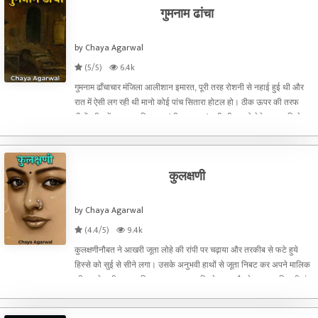
गुमनाम ढांचा
by Chaya Agarwal
(5/5)
6.4k
गुमनाम ढाँचाचार मंजिला आलीशान इमारत, पूरी तरह रोशनी से नहाई हुई थी और
रात में ऐसी लग रही थी मानो कोई पांच सितारा होटल हो। ठीक ऊपर की तरफ
बीचों -बीच में बड़ा-बड़ा लिखा था 'जीवन रक्षक 'यानी जीवन को देने वाला। जिसे
देखते ही मानस के कदम यकायक रुक गए।
कुलक्षणी
by Chaya Agarwal
(4.4/5)
9.4k
कुलक्षणीनौबत ने आखरी जूता लोहे की रांपी पर चढ़ाया और तरकीब से फटे हुये
हिस्से को सुई से सीने लगा। उसके अनुभवी हाथों से जूता निबट कर अपने मालिक
की राह देख ही रहा था कि शाम का छुटपुटा घिरने लगा, चौराहे पर खड़ा सिपाही डंडा
फटकारते हुये आ खड़ा हुआ और नौबत की बंद