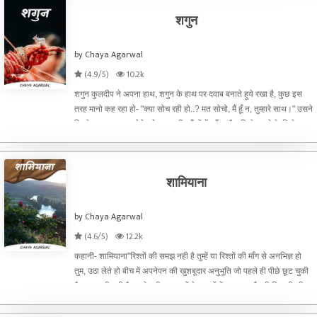
शगुन
by Chaya Agarwal
(4.9/5)
10.2k
शगुन कुलदीप ने अपना हाथ, शगुन के हाथ पर दवाब बनाते हुये रखा है, कुछ इस
तरह मानो कह रहा हो- "क्या सोच रही हो..? मत सोचो, मैं हूँ न, तुम्हारे साथ।" उसने
सिगरेट का एक कश लेते हुये शगुन की आँखों में झाँका है। जिसे कहने के लिये
शाब्दिक भाषा की जरुरत नही है और
शामियाना
by Chaya Agarwal
(4.6/5)
12.2k
कहानी- शामियाना"रिश्तों की समझ नही है तुम्हें या रिश्तों की माँग से अनभिज्ञ हो
तुम, उठा लेते हो बीच में अपनेपन की खुशबूदार अनुभूति जो पहले ही पीछे छूट चुकी
है या पाट दी गयी है अपने नवीन आयामों के दायरों में। सरपट दौड़ती जिन्दगी की
पटरी पर तुम यूँ ही मुँह ब