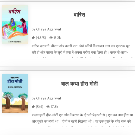
वारिस
by Chaya Agarwal
(4.5/5)
13.2k
वारिस डरावनी, वीरान और काली रात, जैसे आँखों में काजल लगा कर एकटक घूर
रही हो और पछवा के सुरों ने हवा में अपना घरौंदा बना लिया हो। ऊपर से आवा-
जाही न होने का घोर सन्नाटा। जँगली झीँगुरों की कनफोड़ू आवाज़ दीमाग में सीटीयों
बजाती तो पछवा हवा के जोर से खड़खड़ाते सूख
बाल कथा हीरा मोती
by Chaya Agarwal
(5/5)
17.3k
बालकहानी हीरा-मोती एक गांव में बरगद के दो घने पेड़ घने थे। एक का नाम हीरा था
और दूसरे का मोती था। दोनों में गहरी मित्रता थी। वह एक दूसरे के बगैर रहने की
कल्पना भी नहीं कर सकते थे। बीस बरस पहले नंदू ने उन्हें अपने खेतों के किनारे
लगाया