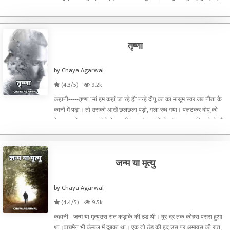
हमारी देखभाल में, जो आपने ऐसा कदम उठा लिया ? एक ही पल में सारे रिश्तो को
भुला दिया ? चकनाचूर कर दिया उन सारी
तृष्णा
by Chaya Agarwal
(4.3/5)
9.2k
कहानी-----तृष्णा "मां हम कहां जा रहे हैं" नन्हे दीपू का का मासूम स्वर जब नीता के
कानों में पड़ा। तो उसकी आंखें छलछला पड़ी, गला रुंध गया। पलटकर दीपू को
देखा झट से उठा कर सीने से लगा लिया। बंद आंखों से आंसू टप-टप गिर रहे थे और
मां का वात्सल्
जन्म या मृत्यु
by Chaya Agarwal
(4.4/5)
9.5k
कहानी - जन्म या मृत्युउस रात कड़ाके की ठंड थी। दूर-दूर तक कोहरा पसरा हुआ
था।वाचमैन भी कंम्बल में दुबका था। एक तो ठंड की हद उस पर अमावस की रात,