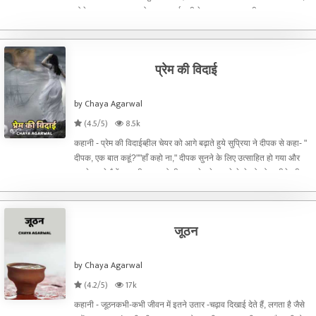
सोने पर सुहागा। हाथ को हाथ सुझाई नही दे रहा था। एक अजीब सा सन्नाटा था।
दीपशिखा के भीतर एक दुखती सी बेचैनी मचल रही
प्रेम की विदाई
by Chaya Agarwal
(4.5/5)
8.5k
कहानी - प्रेम की विदाईब्हील चेयर को आगे बढ़ाते हुये सुप्रिया ने दीपक से कहा- "
दीपक, एक बात कहूं?""हाँ कहो ना," दीपक सुनने के लिए उत्साहित हो गया और
उसने अपने पैरों पर पड़ी चादर को ठीक करते हुये, अपने चेहरे को थोड़ा पीछे की
तरफ मोड़ लिया।"मैं सोच रही थी, अब
जूठन
by Chaya Agarwal
(4.2/5)
17k
कहानी - जूठनकभी-कभी जीवन में इतने उतार -चढ़ाव दिखाई देते हैं, लगता है जैसे