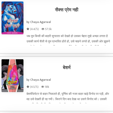
सैक्स प्रेम नही
by Chaya Agarwal
(4.4/5)
57.5k
जब तुम किसी की बाहरी सुन्दरता को देखते हो उसका चेहरा तुम्हे अच्छा लगता है
उसकी कार्य शैली से तुम प्रभावित होते हो, उसे चाहने लगते हो, उसकी ओर झुकने
लगते हो, उसके गुण, उपलब्धि, महत्वाकाक्षाँयें तुम्हें अपनी ओर खीचतीं हैं, उससे बार-
बार मिलन चाहते हो। न मिलन
बेशर्म
by Chaya Agarwal
(4.5/5)
18k
बेशर्मथियेटर से बाहर निकलते ही, पूर्णिमा की नजर बाहर खड़े विनोद पर पड़ी, और
वह उसे देखती ही रह गयी। कितने दिन बाद देखा था उसने विनोद को। उसकी
अनुपस्थिति की टीस फिर मचलने लगी। उसके मन में न तो नफरत का भाव आया
और न ही कठोरता का। सारा आक्रोश बर्फ की सिल्ली ह