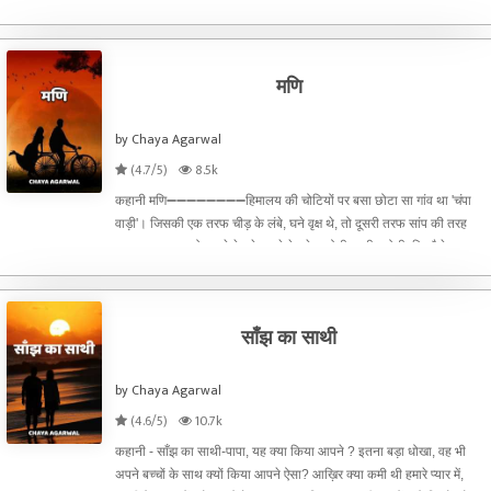
मृणालिनी ने धीरज की बात को
मणि
by Chaya Agarwal
(4.7/5)
8.5k
कहानी मणि➖➖➖➖➖➖➖➖हिमालय की चोटियों पर बसा छोटा सा गांव था 'चंपा
वाड़ी'। जिसकी एक तरफ चीड़ के लंबे, घने वृक्ष थे, तो दूसरी तरफ सांप की तरह
घुमावदार नहर। जो दूर से देखने दूर से देखने पर ऐसी प्रतीत होती, कि जैसे उस
नहर ने स्वेच्छा से चंपा वाड़
साँझ का साथी
by Chaya Agarwal
(4.6/5)
10.7k
कहानी - साँझ का साथी-पापा, यह क्या किया आपने ? इतना बड़ा धोखा, वह भी
अपने बच्चों के साथ क्यों किया आपने ऐसा? आख़िर क्या कमी थी हमारे प्यार में,