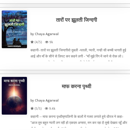
बनाई तस्वीर पूरी नहीं हो जाती तब तक वह कमरे में ही कैद
तारों पर झूलती जिन्दगी
by Chaya Agarwal
(4/5)
9k
कहानी- तारों पर झूलती जिन्दगीवो दुबली -पतली, प्यारी, नन्ही सी बच्ची भागती हुई
आई और माँ के सीने से लिपट कर कहने लगी - "माँ मुझे रिंग में जाने से रोक लो।
कल जब गटटू ने मुझे हवा में उछाला था तभी से मेरी गर्दन अकड़ गयी है। सुबह का
शो करते वक्त बहुत दर्द हुआ थ
माफ करना पृथ्वी
by Chaya Agarwal
(5/5)
9.4k
कहानी -- माफ करना पृथ्वीमृणालिनी के बालों में गजरा लगाते हुये धीरज ने कहा-
"आज तुम बहुत प्यारी लग रही हो एकदम अप्सरा, मन कर रहा है तुम्हे देखता रहूँ और
यूँ ही तुम्हारे पास बैठा रहूँ।""धीरज, तुम पृथ्वी को बहुत प्यार करते हो न ??"