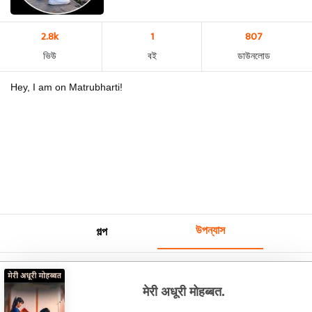
2.8k
1
807
ভিউ
বই
ডাউনলোড
Hey, I am on Matrubharti!
উপন্যাস
গল্প
मेरी अधूरी मोहब्बत.