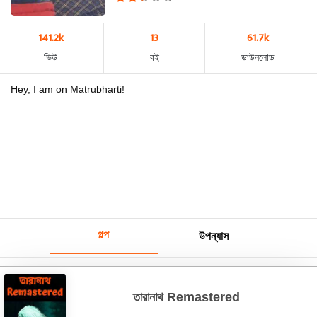
141.2k
13
61.7k
ভিউ
বই
ডাউনলোড
Hey, I am on Matrubharti!
গল্প
উপন্যাস
তারানাথ Remastered