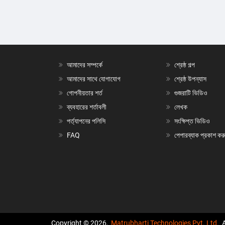
আমাদের সম্পর্কে
শ্রেষ্ঠ গল্প
আমাদের সাথে যোগাযোগ
শ্রেষ্ঠ উপন্যাস
গোপনীয়তার শর্ত
গুজরাটি ভিডিও
ব্যবহারের শর্তাবলী
লেখক
পর্ত্যাপনের পলিসি
সংক্ষিপ্ত ভিডিও
FAQ
পেপারব্যাক প্রকাশ কর
Copyright © 2026,
Matrubharti Technologies Pvt. Ltd.