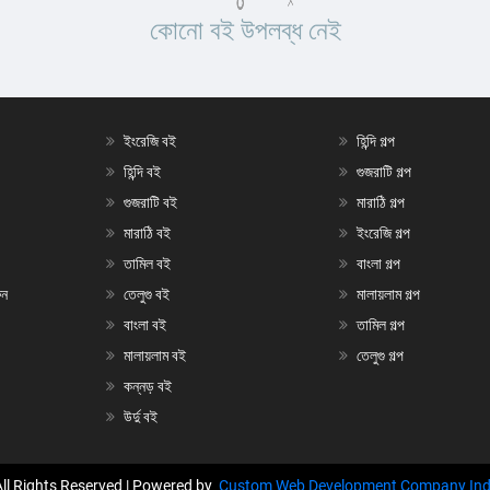
কোনো বই উপলব্ধ নেই
ইংরেজি বই
হিন্দি গল্প
হিন্দি বই
গুজরাটি গল্প
গুজরাটি বই
মারাঠি গল্প
মারাঠি বই
ইংরেজি গল্প
তামিল বই
বাংলা গল্প
ুন
তেলুগু বই
মালায়লাম গল্প
বাংলা বই
তামিল গল্প
মালায়লাম বই
তেলুগু গল্প
কন্নড় বই
উর্দু বই
All Rights Reserved | Powered by
Custom Web Development Company Ind