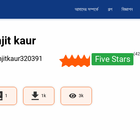
আমাদের সম্পর্কে
গল্প
বিজ্ঞাপন
jit kaur
(42
Five Stars
jitkaur320391
1
1k
3k