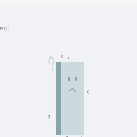
াস (1)