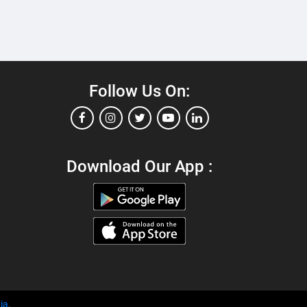
Follow Us On:
Download Our App :
ia
.