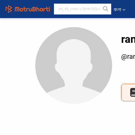
বাংলা
ran
@ran