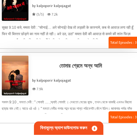
by kalpoporir kalpojagat
(5/5)
7.2k
सुबह 9:10 बजे, ममता देवी : “सोनाई… अरे सोनाई! देख तो लड़की के कारनामे, कब से आवाज़ लगा रही हूँ
फिर भी बिस्तर छोड़ने का नाम नहीं ले रही। अरे उठ, उठ!” ममता देवी की आवाज़ से कमरे की शांत फिज़ा
हल्का सा काँप उठी। खिड़की के पर्दों के बीच से आती सूरज की नरम रोशनी बिस्तर पर पड़ रही थी, लेकिन
Total Episodes : 3
उससे भी उस नींद की रानी पर कोई असर नहीं हुआ। उन्होंने फिर कहा, “बाद में कॉलेज के लिए लेट हो गई
ना, तब मुझे दोष मत देना!”
তোমার প্রেমে অন্ধ আমি
by kalpoporir kalpojagat
7.9k
সকাল 9:10 , মমতা দেবী : " সোনাই .... ,অ্যাই সোনাই । দেখতো মেয়ের কান্ড , তখন থেকে ডাকছি এখনও বিছানা
ছাড়ার নাম নেই। আরে ওঠ ওঠ । " মমতা দেবীর গলার শব্দে ঘরের শান্ত পরিবেশটা কেঁপে উঠল। জানালার পর্দার ফাঁক
গলে রোদের নরম আলো এসে পড়েছে বিছানার ওপর, কিন্তু তাতেও ঘুমকাতুরে মেয়ের কোনো হেলদোল নেই। তিনি
Total Episodes : 3
আবার বললেন, “এরপর কলেজে দেরি হলে কিন্তু আমাকেই দোষ দিবি! ওঠ বলছি!” বিছানার ওপর গোল হয়ে শুয়ে থাকা
বিনামূল্যে অ্যাপ ডাউনলোড করুন
মেয়েটা বিরক্ত মুখে চোখ খুলল। এলোমেলো চুলগুলো মুখের ওপর এসে পড়েছে। আধখোলা চোখে মায়ের দিকে
তাকিয়ে ঘুমঘুম গলায় বলল