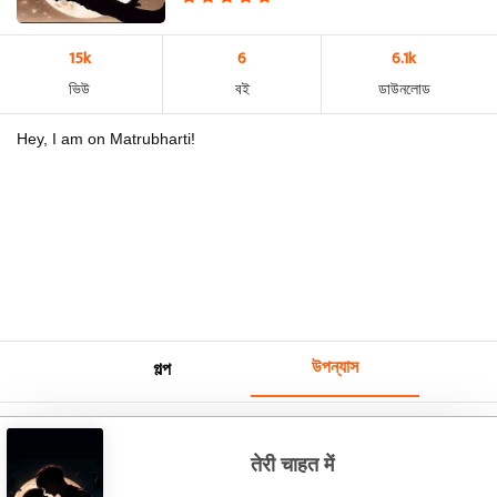
15k
6
6.1k
ভিউ
বই
ডাউনলোড
Hey, I am on Matrubharti!
উপন্যাস
গল্প
तेरी चाहत में