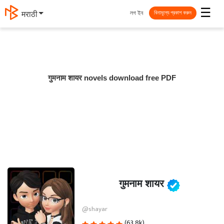
☰
লগ ইন
मराठी
বিনামূল্যে প্রকাশ করুন
गुमनाम शायर novels download free PDF
गुमनाम शायर
@shayar
(63.8k)