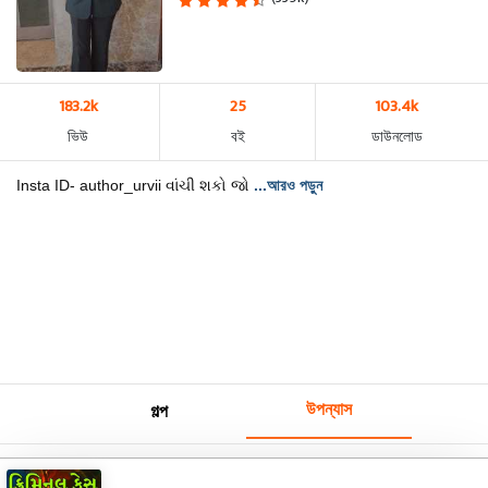
183.2k
25
103.4k
ভিউ
বই
ডাউনলোড
Insta ID- author_urvii વાંચી શકો જો
...আরও পড়ুন
উপন্যাস
গল্প