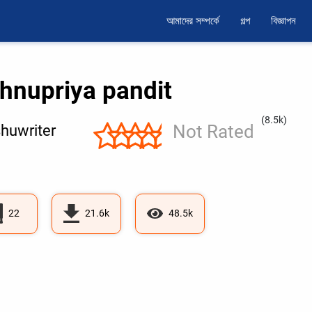
আমাদের সম্পর্কে
গল্প
বিজ্ঞাপন
shnupriya pandit
(8.5k)
Not Rated
huwriter
22
21.6k
48.5k