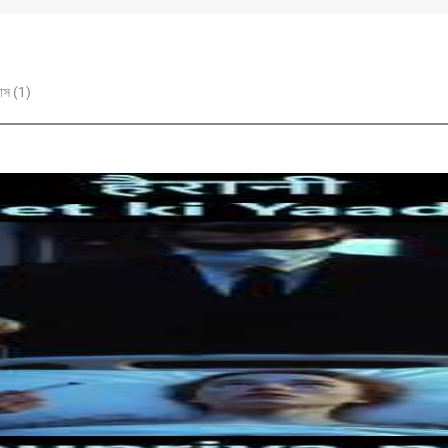
াস (1)