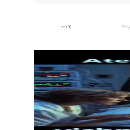
গল্প (0)
উপন্য