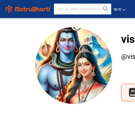
বাংলা
vi
@vis