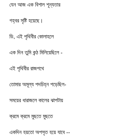
যেন আজ এক বিশাল শূন্যতার
গহ্বর সৃষ্টি হয়েছে।
ডি, এই পৃথিবীর কোলাহলে
এক দিন তুমি কন্ঠ মিলিয়েছিলে -
এই পৃথিবীর রাজপথে
তোমার অমূল্য পদচিহ্ন পড়েছিল-
সময়ের ধারাজলে কালের ঝাপটায়
ক্রমে ক্রমে মুছতে মুছতে
একদিন হয়তো অপসৃত হয়ে যাবে --