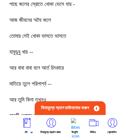
পাছে জলের স্রোতে খোকা ভেসে যায় -
আজ জীবনের অথৈ জলে
তোমার সেই খোকা ভাসতে ভাসতে
হাবুডুবু খায় --
আর বাবা বাবা বলে আর্ত চিৎকারে
মাতিয়ে তুলে পরিপার্শ্ব --
আর তুমি কিনা তখনও
বিনামূল্যে অ্যাপ ডাউনলোড করুন
হাতটি তোমার বাড়িয়ে দিতে ভুলে গেলে।
এ কোন বিস্মৃতি আজ তোমায় পেয়ে বসেছে -
বই
বিনামূল্যে প্রকাশ করুন
উদ্ধৃতি
ভিডিও
প্রোফাইল