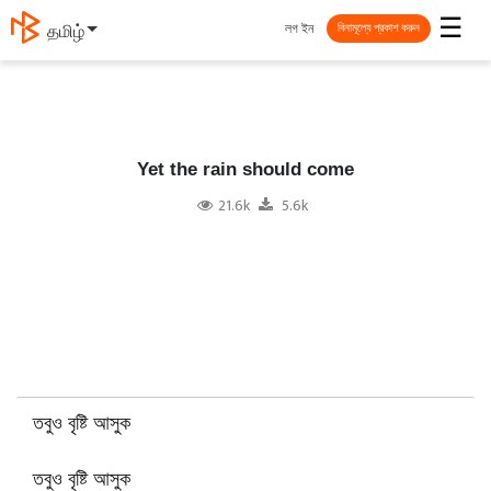
☰
লগ ইন
தமிழ்
বিনামূল্যে প্রকাশ করুন
Yet the rain should come
21.6k
5.6k
তবুও বৃষ্টি আসুক
তবুও বৃষ্টি আসুক