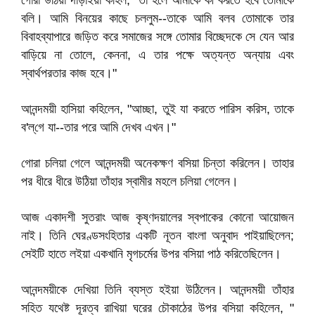
গোরা উঠিয়া দাঁড়াইয়া কহিল, "তা হলে আমাকে কী করতে হবে তোমাকে
বলি। আমি বিনয়ের কাছে চললুম--তাকে আমি বলব তোমাকে তার
বিবাহব্যাপারে জড়িত করে সমাজের সঙ্গে তোমার বিচ্ছেদকে সে যেন আর
বাড়িয়ে না তোলে, কেননা, এ তার পক্ষে অত্যন্ত অন্যায় এবং
স্বার্থপরতার কাজ হবে।"
আনন্দময়ী হাসিয়া কহিলেন, "আচ্ছা, তুই যা করতে পারিস করিস, তাকে
ব'ল্‌গে যা--তার পরে আমি দেখব এখন।"
গোরা চলিয়া গেলে আনন্দময়ী অনেকক্ষণ বসিয়া চিন্তা করিলেন। তাহার
পর ধীরে ধীরে উঠিয়া তাঁহার স্বামীর মহলে চলিয়া গেলেন।
আজ একাদশী সুতরাং আজ কৃষ্ণদয়ালের স্বপাকের কোনো আয়োজন
নাই। তিনি ঘেরণ্ডসংহিতার একটি নূতন বাংলা অনুবাদ পাইয়াছিলেন;
সেইটি হাতে লইয়া একখানি মৃগচর্মের উপর বসিয়া পাঠ করিতেছিলেন।
আনন্দময়ীকে দেখিয়া তিনি ব্যস্ত হইয়া উঠিলেন। আনন্দময়ী তাঁহার
সহিত যথেষ্ট দূরত্ব রাখিয়া ঘরের চৌকাঠের উপর বসিয়া কহিলেন, "