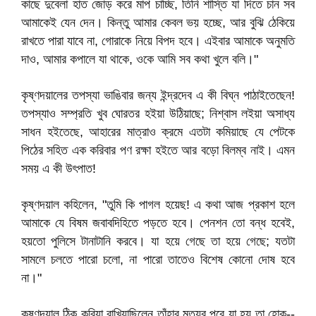
কাছে দুবেলা হাত জোড় করে মাপ চাচ্ছি, তিনি শাস্তি যা দিতে চান সব
আমাকেই যেন দেন। কিন্তু আমার কেবল ভয় হচ্ছে, আর বুঝি ঠেকিয়ে
রাখতে পারা যাবে না, গোরাকে নিয়ে বিপদ হবে। এইবার আমাকে অনুমতি
দাও, আমার কপালে যা থাকে, ওকে আমি সব কথা খুলে বলি।"
কৃষ্ণদয়ালের তপস্যা ভাঙিবার জন্য ইন্দ্রদেব এ কী বিঘ্ন পাঠাইতেছেন!
তপস্যাও সম্প্রতি খুব ঘোরতর হইয়া উঠিয়াছে; নিশ্বাস লইয়া অসাধ্য
সাধন হইতেছে, আহারের মাত্রাও ক্রমে এতটা কমিয়াছে যে পেটকে
পিঠের সহিত এক করিবার পণ রক্ষা হইতে আর বড়ো বিলম্ব নাই। এমন
সময় এ কী উৎপাত!
কৃষ্ণদয়াল কহিলেন, "তুমি কি পাগল হয়েছ! এ কথা আজ প্রকাশ হলে
আমাকে যে বিষম জবাবদিহিতে পড়তে হবে। পেনশন তো বন্ধ হবেই,
হয়তো পুলিসে টানাটানি করবে। যা হয়ে গেছে তা হয়ে গেছে; যতটা
সামলে চলতে পারো চলো, না পারো তাতেও বিশেষ কোনো দোষ হবে
না।"
কৃষ্ণদয়াল ঠিক করিয়া রাখিয়াছিলেন তাঁহার মৃত্যুর পরে যা হয় তা হোক--