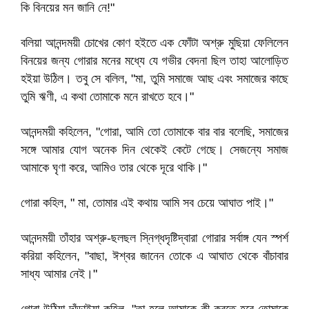
কি বিনয়ের মন জানি নে!"
বলিয়া আনন্দময়ী চোখের কোণ হইতে এক ফোঁটা অশ্রু মুছিয়া ফেলিলেন
বিনয়ের জন্য গোরার মনের মধ্যে যে গভীর বেদনা ছিল তাহা আলোড়িত
হইয়া উঠিল। তবু সে বলিল, "মা, তুমি সমাজে আছ এবং সমাজের কাছে
তুমি ঋণী, এ কথা তোমাকে মনে রাখতে হবে।"
আনন্দময়ী কহিলেন, "গোরা, আমি তো তোমাকে বার বার বলেছি, সমাজের
সঙ্গে আমার যোগ অনেক দিন থেকেই কেটে গেছে। সেজন্যে সমাজ
আমাকে ঘৃণা করে, আমিও তার থেকে দূরে থাকি।"
গোরা কহিল, " মা, তোমার এই কথায় আমি সব চেয়ে আঘাত পাই।"
আনন্দময়ী তাঁহার অশ্রু-ছলছল স্নিগ্ধদৃষ্টিদ্বারা গোরার সর্বাঙ্গ যেন স্পর্শ
করিয়া কহিলেন, "বাছা, ঈশ্বর জানেন তোকে এ আঘাত থেকে বাঁচাবার
সাধ্য আমার নেই।"