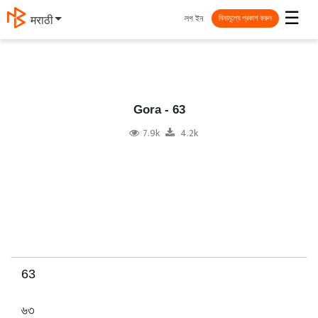
☰
লগ ইন
தமிழ்
বিনামূল্যে প্রকাশ করুন
Gora - 63
7.9k
4.2k
63
৬৩