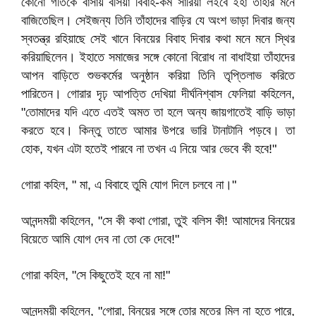
কোনো গতিকে বাসায় বসিয়া বিবাহ-কর্ম সারিয়া লইবে ইহা তাঁহার মনে
বাজিতেছিল। সেইজন্য তিনি তাঁহাদের বাড়ির যে অংশ ভাড়া দিবার জন্য
স্বতন্ত্র রহিয়াছে সেই খানে বিনয়ের বিবাহ দিবার কথা মনে মনে স্থির
করিয়াছিলেন। ইহাতে সমাজের সঙ্গে কোনো বিরোধ না বাধাইয়া তাঁহাদের
আপন বাড়িতে শুভকর্মের অনুষ্ঠান করিয়া তিনি তৃপ্তিলাভ করিতে
পারিতেন। গোরার দৃঢ় আপত্তি দেখিয়া দীর্ঘনিশ্বাস ফেলিয়া কহিলেন,
"তোমাদের যদি এতে এতই অমত তা হলে অন্য জায়গাতেই বাড়ি ভাড়া
করতে হবে। কিন্তু তাতে আমার উপরে ভারি টানাটানি পড়বে। তা
হোক, যখন এটা হতেই পারবে না তখন এ নিয়ে আর ভেবে কী হবে!"
গোরা কহিল, " মা, এ বিবাহে তুমি যোগ দিলে চলবে না।"
আনন্দময়ী কহিলেন, "সে কী কথা গোরা, তুই বলিস কী! আমাদের বিনয়ের
বিয়েতে আমি যোগ দেব না তো কে দেবে!"
গোরা কহিল, "সে কিছুতেই হবে না মা!"
আনন্দময়ী কহিলেন, "গোরা, বিনয়ের সঙ্গে তোর মতের মিল না হতে পারে,