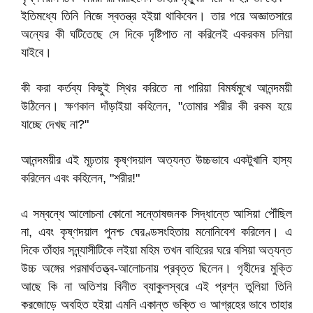
ইতিমধ্যে তিনি নিজে স্বতন্ত্র হইয়া থাকিবেন। তার পরে অজ্ঞাতসারে
অন্যের কী ঘটিতেছে সে দিকে দৃষ্টিপাত না করিলেই একরকম চলিয়া
যাইবে।
কী করা কর্তব্য কিছুই স্থির করিতে না পারিয়া বিমর্ষমুখে আনন্দময়ী
উঠিলেন। ক্ষণকাল দাঁড়াইয়া কহিলেন, "তোমার শরীর কী রকম হয়ে
যাচ্ছে দেখছ না?"
আনন্দময়ীর এই মূঢ়তায় কৃষ্ণদয়াল অত্যন্ত উচ্চভাবে একটুখানি হাস্য
করিলেন এবং কহিলেন, "শরীর!"
এ সম্বন্ধে আলোচনা কোনো সন্তোষজনক সিদ্ধান্তে আসিয়া পৌঁছিল
না, এবং কৃষ্ণদয়াল পুনশ্চ ঘেরণ্ডসংহিতায় মনোনিবেশ করিলেন। এ
দিকে তাঁহার সন্ন্যাসীটিকে লইয়া মহিম তখন বাহিরের ঘরে বসিয়া অত্যন্ত
উচ্চ অঙ্গের পরমার্থতত্ত্ব-আলোচনায় প্রবৃত্ত ছিলেন। গৃহীদের মুক্তি
আছে কি না অতিশয় বিনীত ব্যাকুলস্বরে এই প্রশ্ন তুলিয়া তিনি
করজোড়ে অবহিত হইয়া এমনি একান্ত ভক্তি ও আগ্রহের ভাবে তাহার