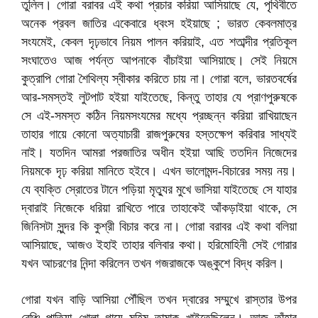
তুলিল। গোরা বরাবর এই কথা প্রচার করিয়া আসিয়াছে যে, পৃথিবীতে
অনেক প্রবল জাতির একেবারে ধ্বংস হইয়াছে ; ভারত কেবলমাত্র
সংযমেই, কেবল দৃঢ়ভাবে নিয়ম পালন করিয়াই, এত শতাব্দীর প্রতিকূল
সংঘাতেও আজ পর্যন্ত আপনাকে বাঁচাইয়া আসিয়াছে। সেই নিয়মে
কুত্রাপি গোরা শৈথিল্য স্বীকার করিতে চায় না। গোরা বলে, ভারতবর্ষের
আর-সমস্তই লুটপাট হইয়া যাইতেছে, কিন্তু তাহার যে প্রাণপুরুষকে
সে এই-সমস্ত কঠিন নিয়মসংযমের মধ্যে প্রচ্ছন্ন করিয়া রাখিয়াছেন
তাহার গায়ে কোনো অত্যাচারী রাজপুরুষের হস্তক্ষেপ করিবার সাধ্যই
নাই। যতদিন আমরা পরজাতির অধীন হইয়া আছি ততদিন নিজেদের
নিয়মকে দৃঢ় করিয়া মানিতে হইবে। এখন ভালোমন্দ-বিচারের সময় নয়।
যে ব্যক্তি স্রোতের টানে পড়িয়া মৃত্যুর মুখে ভাসিয়া যাইতেছে সে যাহার
দ্বারাই নিজেকে ধরিয়া রাখিতে পারে তাহাকেই আঁকড়াইয়া থাকে, সে
জিনিসটা সুন্দর কি কুশ্রী বিচার করে না। গোরা বরাবর এই কথা বলিয়া
আসিয়াছে, আজও ইহাই তাহার বলিবার কথা। হরিমোহিনী সেই গোরার
যখন আচরণের নিন্দা করিলেন তখন গজরাজকে অঙ্কুশে বিদ্ধ করিল।
গোরা যখন বাড়ি আসিয়া পৌঁছিল তখন দ্বারের সম্মুখে রাস্তার উপর