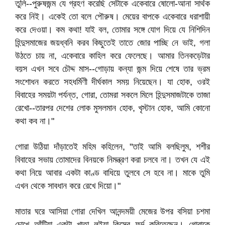
তুলি--পুরুষজন্ম যে গ্রহণ করেছি সেটাকে একেবারে ষোলো-আনা সার্থক
করে নিই। একেই তো বলে পৌরুষ। মেয়ের বাপকে একেবারে ধরাশায়ী
করে দেওয়া। কম কথা! যাই বল, তোমার সঙ্গে যোগ দিয়ে যে নিশিদিন
হিন্দুসমাজের জয়ধ্বনি করব কিছুতেই তাতে জোর পাচ্ছি নে ভাই, গলা
উঠতে চায় না, একেবারে কাহিল করে ফেলেছে। আমার তিনকড়েটার
বয়স এখন সবে চৌদ্দ মাস--গোড়ায় কন্যা জন্ম দিয়ে শেষে তার ভ্রম
সংশোধন করতে সহধর্মিণী দীর্ঘকাল সময় নিয়েছেন। যা হোক, ওরই
বিবাহের সময়টা পর্যন্ত, গোরা, তোমরা সকলে মিলে হিন্দুসমাজটাকে তাজা
রেখো--তারপর দেশের লোক মুসলমান হোক, খৃস্টান হোক, আমি কোনো
কথা কব না।"
গোরা উঠিয়া দাঁড়াতেই মহিম কহিলেন, "তাই আমি বলছিলুম, শশীর
বিবাহের সভায় তোমাদের বিনয়কে নিমন্ত্রণ করা চলবে না। তখন যে এই
কথা নিয়ে আবার একটা কাণ্ড বাধিয়ে তুলবে সে হবে না। মাকে তুমি
এখন থেকে সাবধান করে রেখে দিয়ো।"
মাতার ঘরে আসিয়া গোরা দেখিল আনন্দময়ী মেজের উপর বসিয়া চশমা
চোখে আঁটিয়া একটা খাতা লইয়া কিসের ফর্দ করিতেছেন। গোরাকে