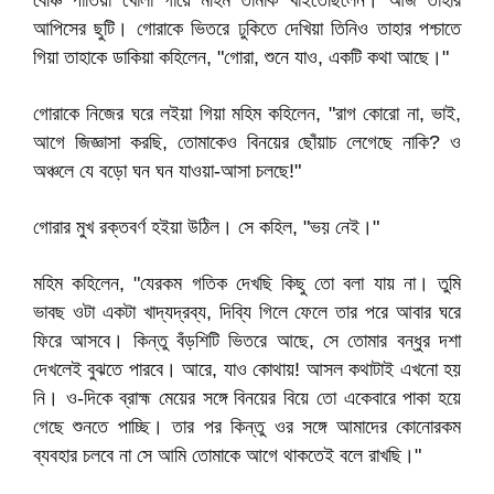
বেঞ্চি পাতিয়া খোলা গায়ে মহিম তামাক খাইতেছিলেন। আজ তাঁহার
আপিসের ছুটি। গোরাকে ভিতরে ঢুকিতে দেখিয়া তিনিও তাহার পশ্চাতে
গিয়া তাহাকে ডাকিয়া কহিলেন, "গোরা, শুনে যাও, একটি কথা আছে।"
গোরাকে নিজের ঘরে লইয়া গিয়া মহিম কহিলেন, "রাগ কোরো না, ভাই,
আগে জিজ্ঞাসা করছি, তোমাকেও বিনয়ের ছোঁয়াচ লেগেছে নাকি? ও
অঞ্চলে যে বড়ো ঘন ঘন যাওয়া-আসা চলছে!"
গোরার মুখ রক্তবর্ণ হইয়া উঠিল। সে কহিল, "ভয় নেই।"
মহিম কহিলেন, "যেরকম গতিক দেখছি কিছু তো বলা যায় না। তুমি
ভাবছ ওটা একটা খাদ্যদ্রব্য, দিব্যি গিলে ফেলে তার পরে আবার ঘরে
ফিরে আসবে। কিন্তু বঁড়শিটি ভিতরে আছে, সে তোমার বন্ধুর দশা
দেখলেই বুঝতে পারবে। আরে, যাও কোথায়! আসল কথাটাই এখনো হয়
নি। ও-দিকে ব্রাহ্ম মেয়ের সঙ্গে বিনয়ের বিয়ে তো একেবারে পাকা হয়ে
গেছে শুনতে পাচ্ছি। তার পর কিন্তু ওর সঙ্গে আমাদের কোনোরকম
ব্যবহার চলবে না সে আমি তোমাকে আগে থাকতেই বলে রাখছি।"