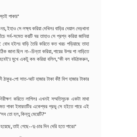
স্তই পাকা।"
, ইহাও সে লক্ষ্য করিয়া দেখিল। বাড়ির দেয়াল দেড়খানা
 নীচে সর্ব-সমেত কয়টি ঘর তাহাও সে প্রশ্ন করিয়া জানিয়া
 বোধ হইল। বাড়ি তৈরি করিতে কত খরচ পড়িয়াছে তাহা
িক জানা ছিল না--চিন্তা করিয়া, পায়ের উপর পা নাড়িতে
হবেই'। মুখে একটু কম করিয়া বলিল, "কী বল বউঠাকরুন,
 কী ঠাকুর-পো সাত-আট হাজার টাকা কী! বিশ হাজার টাকার
িরীক্ষণ করিতে লাগিল। এখনই সম্মতিসূচক একটা মাথা
েত পাকা ইমারতটির একেশ্বর প্রভু সে হইতে পারে এই
 "সব তো হল, কিন্তু মেয়েটি?"
 হয়েছে, তাই গেছে--দু-চার দিন দেরি হতে পারে।"