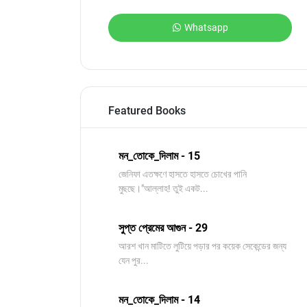
Whatsapp
Featured Books
মন_তোকে_দিলাম - 15
জেনিফা এতক্ষণে হাসতে হাসতে চোখের পানি
মুছছে।"আল্লাহ! তুই একট...
সুপ্ত প্রেমের আগুন - 29
আরশ খান মাটিতে লুটিয়ে পড়ার পর কয়েক সেকেন্ডের জন্য
যেন পুর...
মন_তোকে_দিলাম - 14