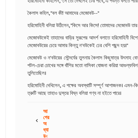
হরিমোহিনী কহিলেন, "সে তো দেখলেই টের পাবে, এ পর্যন্ত বলতে পা
কৈলাস কহিল, "বল কী! আমাদের মেজোবউ--"
হরিমোহিনী বলিয়া উঠিলেন, "কিসে আর কিসে! তোমাদের মেজোবউ তার ক
মেজোবউকেই তাহাদের বাড়ির সুরূপের আদর্শ বলাতে হরিমোহিনী বিশ
মেজোবউয়ের চেয়ে আমার কিন্তু ন'বউকেই ঢের বেশি পছন্দ হয়।"
মেজোবউ ও ন'বউয়ের সৌন্দর্যের তুলনায় কৈলাস কিছুমাত্র উৎসাহ বোধ 
পটল-চেরা চোখের সঙ্গে বাঁশির মতো নাসিকা যোজনা করিয়া আগুল্‌ফবিলম্
তুলিতেছিল।
হরিমোহিনী দেখিলেন, এ পক্ষের অবস্থাটি সম্পূর্ণ আশাজনক। এমন-কি
ত্রুটি আছে তাহাও দুস্তর বিঘ্ন বলিয়া গণ্য না হইতে পারে।
আ
‹
গের
অ
ধ্যা
য়