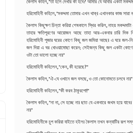
কৈলাস কহিল, "তা হলে দেখার কী হবে? আমার যে আবার একটা মকদ্দ
হরিমোহিনী কহিলে, "মকদ্দমা তোমার এখন থাক্‌। এখানকার কাজ সারা ন
কৈলাস কিছুক্ষণ চিন্তা করিয়া শেষকালে স্থির করিল, নাহয় মকদ্দমাটা
তাহার ক্ষতিপূরণের আয়োজন আছে তাহা আর-একবার চারি দিক নির
হরিমোহিনী পূজার ঘরের কোণে কিছু জল জমিয়া আছে। এ ঘরে জল-নিক
জল দিয়া এ ঘর ধোওয়ামোছা করেন; সেইজন্য কিছু জল একটা কোণে ব
ওটা তো ভালো হচ্ছে না।"
হরিমোহিনী কহিলেন, "কেন, কী হয়েছে?"
কৈলাস কহিল, "ঐ-যে ওখানে জল বসছে, ও তো কোনোমতে চলবে না।"
হরিমোহিনী কহিলেন, "কী করব ঠাকুরপো!"
কৈলাস কহিল, "না না, সে হচ্ছে না। ছাত যে একবারে জখম হয়ে যাবে
না।"
হরিমোহিনীকে চুপ করিয়া যাইতে হইল। কৈলাস তখন কন্যাটির রূপ সম্