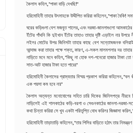
কৈলাস কহিল, "পাকা বাড়ি দেখছি!"
হরিমোহিনী তাহার উৎসাহকে উদ্দীপিত করিয়া কহিলেন, "পাকা বৈকি! সম
ঘরের কড়িগুলা বেশ মজবুত শালের, এবং দরজা-জানলাগুলো আমকাঠের নয়
ইঁটের গাঁথনি কি দুইখান ইঁটের তাহাও তাহার দৃষ্টি এড়াইল না। উপরে
লইল। মোটের উপর জিনিসটা তাহার কাছে বেশ সন্তোষজনক বলিয়াই
আন্দাজ করা তাহার পক্ষে শক্ত, কারণ, এ-সকল মালমশলার দর তাহার ঠ
নাড়িতে মনে মনে কহিল, "কিছু না হোক দশ-পনেরো হাজার টাকা তো 
সাত-আট হাজার টাকা হতে পারে।"
হরিমোহিনী কৈলাসের গ্রাম্যতার বিস্ময় প্রকাশ করিয়া কহিলেন, "বল
এক পয়সা কম হবে না।"
কৈলাস অত্যন্ত মনোযোগের সহিত চারি দিকের জিনিসপত্র নীরবে ন
নাড়িলেই এই শালকাঠের কড়ি-বরগা ও সেগুনকাঠের জানলা-দরজা-সম
কথা চিন্তা করিয়া সে খুব একটা পরিতৃপ্তি বোধ করিল। জিজ্ঞাসা করিল,
হরিমোহিনী তাড়াতাড়ি কহিলেন, "তার পিসির বাড়িতে হঠাৎ তার নিমন্ত্রণ