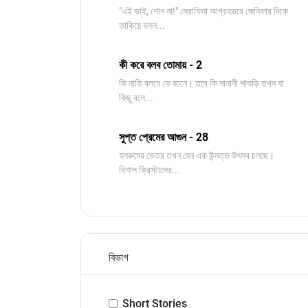
"এই ভাই, শোন না!" সেরাফিনা আগ্রহভরে জেনিফার দিকে
তাকিয়ে বলল...
কী করে বলব তোমায় - 2
কি নাকি বলবে কে জানে। তবে কি নানানী শাশুড়ি তখন যা
কিছু বলে...
সুপ্ত প্রেমের আগুন - 28
হলরুমের ভেতর তখন যেন এক উন্মত্ত উৎসব চলছে।
বিশাল ক্রিস্টালের...
বিভাগ
Short Stories