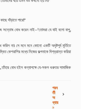
রি তোমাদের ঘরে এমন বউ কখনো হয় নি।"
াছে দাঁড়াতে পারে!"
েষ সন্তোষ বোধ করেন নাই--"তোমরা যে যাই বলো বাপু,
করিল না। সে মনে মনে কোনো একটি অদৃষ্টপূর্ব মূর্তিতে
বিত কেশরাশির মধ্যে নিজের কল্পনাকে দিগ্‌ভ্রান্ত করিয়া
, তাঁহার বোধ হইল কন্যাপক্ষে যে-সকল গুরুতর সামাজিক
পরব
›
র্তী
অ
ধ্যায়