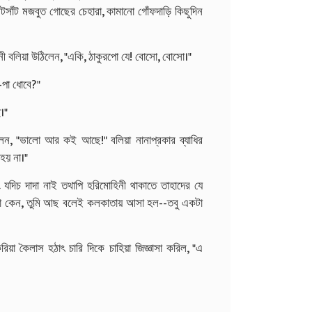
ঁটসাঁট মজবুত গোছের চেহারা, কামানো গোঁফদাড়ি কিছুদিন
নী বলিয়া উঠিলেন, "একি, ঠাকুরপো যে! বোসো, বোসো।"
ত-পা ধোবে?"
।"
েন, "ভালো আর কই আছে!" বলিয়া নানাপ্রকার ব্যাধির
হয় না।"
যদিচ দাদা নাই তথাপি হরিমোহিনী থাকাতে তাহাদের যে
না কেন, তুমি আছ বলেই কলকাতায় আসা হল--তবু একটা
িয়া কৈলাস হঠাৎ চারি দিকে চাহিয়া জিজ্ঞাসা করিল, "এ