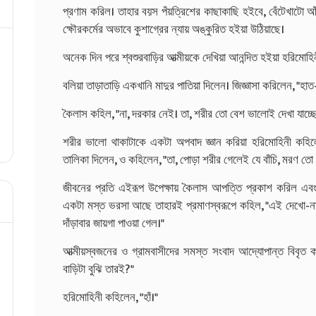
প্রণাম করিল। তাহার বয়স পঁয়ত্রিশের কাছাকাছি হইবে, বেঁটেখাটো আ
ক্ষৌরকর্মের অভাবে কুশাগ্রের ন্যায় অঙ্কুরিত হইয়া উঠিয়াছে।
অনেক দিন পরে শ্বশুরবাড়ির আত্মীয়কে দেখিয়া আনন্দিত হইয়া হরিমোহি
বলিয়া তাড়াতাড়ি একখানি মাদুর পাতিয়া দিলেন। জিজ্ঞাসা করিলেন, "হা
কৈলাস কহিল, "না, দরকার নেই। তা, শরীর তো বেশ ভালোই দেখা যাচ্ছে
শরীর ভালো থাকাটাকে একটা অপবাদ জ্ঞান করিয়া হরিমোহিনী কহিল
তালিকা দিলেন, ও কহিলেন, "তা, পোড়া শরীর গেলেই যে বাঁচি, মরণ তো 
জীবনের প্রতি এইরূপ উপেক্ষায় কৈলাস আপত্তি প্রকাশ করিল এবং 
একটা মস্ত ভরসা আছে তাহারই প্রমাণস্বরূপে কহিল, "এই দেখো-
দাঁড়াবার জায়গা পাওয়া গেল।"
আত্মীয়স্বজনের ও গ্রামবাসীদের সমস্ত সংবাদ আদ্যোপান্ত বিবৃত কর
বাড়িটা বুঝি তারই?"
হরিমোহিনী কহিলেন, "হাঁ।"