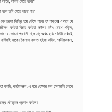
মা আছে, কালই যেতে হবে।"
া হলে তুমি যেতে পারছ না।"
 এক তরফা ডিগ্রি হয়ে ফেঁসে যাবে। তা যাক্‌গে। এখানে যে
ীক্ষণ করিয়া বিচার করিয়া লইল। হঠাৎ চোখে পড়িল,
াশের কোনো প্রণালী ছিল না; অথচ হরিমোহিনী সর্বদাই
াধিয়াই থাকে। কৈলাস ব্যস্ত হইয়া কহিল, "বউঠাকরুন,
। তা বলছি, বউঠাকরুন, এ ঘরে তোমার জল ঢালাঢালি চলবে
বন্ধে কৌতূহল প্রকাশ করিল।