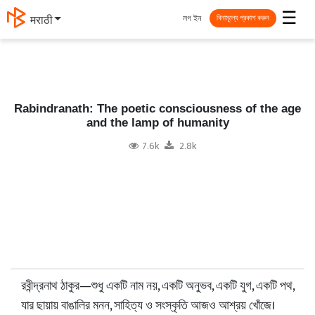
☰
লগ ইন
मराठी
বিনামূল্যে প্রকাশ করুন
Rabindranath: The poetic consciousness of the age
and the lamp of humanity
7.6k
2.8k
রবীন্দ্রনাথ ঠাকুর—শুধু একটি নাম নয়, একটি অনুভব, একটি যুগ, একটি পথ,
যার ছায়ায় বাঙালির মনন, সাহিত্য ও সংস্কৃতি আজও আশ্রয় খোঁজে।