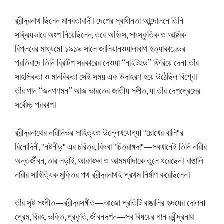
রবীন্দ্রনাথ ছিলেন মানবতাবাদী। দেশের স্বাধীনতা আন্দোলনে তিনি
সক্রিয়ভাবে অংশ নিয়েছিলেন, তবে অহিংস, সাংস্কৃতিক ও আত্মিক
বিপ্লবের মাধ্যমে। ১৯১৯ সালে জালিয়ানওয়ালাবাগ হত্যাকাণ্ডের
প্রতিবাদে তিনি ব্রিটিশ সরকারের দেওয়া “নাইটহুড” ফিরিয়ে দেন। তাঁর
সাহসিকতা ও মানবিকতা সেই সময় এক উদাহরণ হয়ে উঠেছিল বিশ্বে।
তাঁর গান “জনগণমন” আজ ভারতের জাতীয় সঙ্গীত, যা তাঁর দেশপ্রেমের
সর্বোচ্চ প্রকাশ।
রবীন্দ্রনাথের নারীনির্ভর সাহিত্যও উল্লেখযোগ্য। "চোখের বালি"র
বিনোদিনী, "নষ্টনীড়" এর চরিত্র, কিংবা "চিত্রাঙ্গদা"—সবখানেই তিনি নারীর
অন্তর্জীবন, তার লড়াই, আকাঙ্ক্ষা ও আত্মমর্যাদাকে তুলে ধরেছেন। বাঙালি
নারীর সাহিত্যিক মুক্তির পথ রবীন্দ্রনাথই প্রথম নির্মাণ করেছিলেন।
তাঁর সৃষ্ট সংগীত—রবীন্দ্রসঙ্গীত—আজো প্রতিটি বাঙালির হৃদয়ের দোলন।
প্রেম, বিরহ, ভক্তি, প্রকৃতি, জীবনদর্শন—সব বিষয়ের গান রবীন্দ্রনাথ