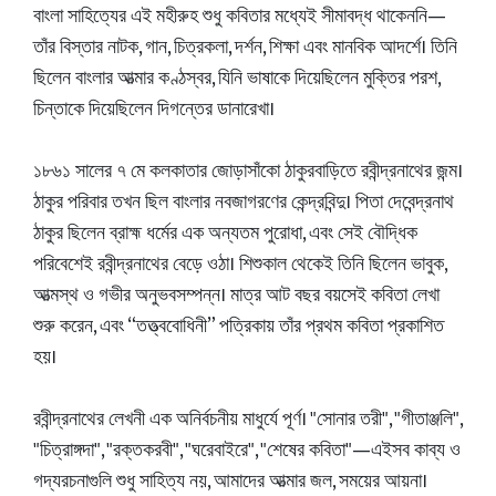
বাংলা সাহিত্যের এই মহীরুহ শুধু কবিতার মধ্যেই সীমাবদ্ধ থাকেননি—
তাঁর বিস্তার নাটক, গান, চিত্রকলা, দর্শন, শিক্ষা এবং মানবিক আদর্শে। তিনি
ছিলেন বাংলার আত্মার কণ্ঠস্বর, যিনি ভাষাকে দিয়েছিলেন মুক্তির পরশ,
চিন্তাকে দিয়েছিলেন দিগন্তের ডানারেখা।
১৮৬১ সালের ৭ মে কলকাতার জোড়াসাঁকো ঠাকুরবাড়িতে রবীন্দ্রনাথের জন্ম।
ঠাকুর পরিবার তখন ছিল বাংলার নবজাগরণের কেন্দ্রবিন্দু। পিতা দেবেন্দ্রনাথ
ঠাকুর ছিলেন ব্রাহ্ম ধর্মের এক অন্যতম পুরোধা, এবং সেই বৌদ্ধিক
পরিবেশেই রবীন্দ্রনাথের বেড়ে ওঠা। শিশুকাল থেকেই তিনি ছিলেন ভাবুক,
আত্মস্থ ও গভীর অনুভবসম্পন্ন। মাত্র আট বছর বয়সেই কবিতা লেখা
শুরু করেন, এবং “তত্ত্ববোধিনী” পত্রিকায় তাঁর প্রথম কবিতা প্রকাশিত
হয়।
রবীন্দ্রনাথের লেখনী এক অনির্বচনীয় মাধুর্যে পূর্ণ। "সোনার তরী", "গীতাঞ্জলি",
"চিত্রাঙ্গদা", "রক্তকরবী", "ঘরেবাইরে", "শেষের কবিতা"—এইসব কাব্য ও
গদ্যরচনাগুলি শুধু সাহিত্য নয়, আমাদের আত্মার জল, সময়ের আয়না।