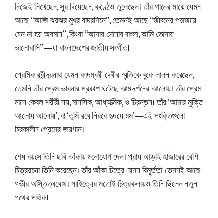
নিজেই লিখেছেন, সুর দিয়েছেন, কণ্ঠেও তুলেছেন। তাঁর গানের মাঝে যেমন
আছে “আজি ঝরঝর মুখর বাদরদিনে”, তেমনই আছে “জীবনের পরাজয়ে
যেন না হয় অবমান”, কিংবা “আমার সোনার বাংলা, আমি তোমায়
ভালোবাসি”—যা বাংলাদেশের জাতীয় সংগীত।
প্রেমিক রবীন্দ্রনাথ যেমন কাদম্বরী দেবীর স্মৃতিকে বুকে লালন করেছেন,
তেমনি তাঁর প্রেম ভাবনার প্রকাশ ঘটেছে আত্মদর্শনের আলোয়। তাঁর প্রেম
মানে কেবল শরীরী নয়, মানসিক, আধ্যাত্মিক, ও চিরন্তন। তাঁর ‘আমার মুক্তি
আলোয় আলোয়’, বা ‘তুমি রবে নিরবে হৃদয়ে মম’—এই পংক্তিগুলো
চিরকালীন প্রেমের জয়গান।
শেষ বয়সে তিনি ছবি আঁকায় মনোযোগ দেন। প্রায় আড়াই হাজারের বেশি
চিত্ররচনা তিনি করেছেন। তাঁর আঁকা চিত্রে যেমন বিমূর্ততা, তেমনই আছে
গভীর অস্তিত্ববোধ। সাহিত্যের মতোই চিত্রকলায়ও তিনি ছিলেন নতুন
পথের পথিক।