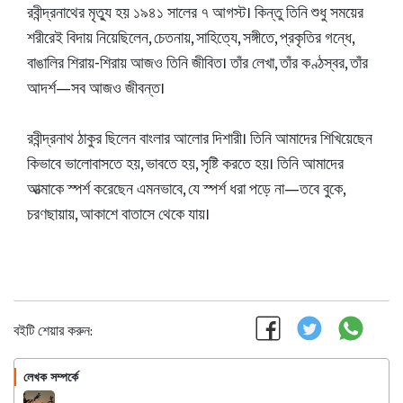
রবীন্দ্রনাথের মৃত্যু হয় ১৯৪১ সালের ৭ আগস্ট। কিন্তু তিনি শুধু সময়ের
শরীরেই বিদায় নিয়েছিলেন, চেতনায়, সাহিত্যে, সঙ্গীতে, প্রকৃতির গন্ধে,
বাঙালির শিরায়-শিরায় আজও তিনি জীবিত। তাঁর লেখা, তাঁর কণ্ঠস্বর, তাঁর
আদর্শ—সব আজও জীবন্ত।
রবীন্দ্রনাথ ঠাকুর ছিলেন বাংলার আলোর দিশারী। তিনি আমাদের শিখিয়েছেন
কিভাবে ভালোবাসতে হয়, ভাবতে হয়, সৃষ্টি করতে হয়। তিনি আমাদের
আত্মাকে স্পর্শ করেছেন এমনভাবে, যে স্পর্শ ধরা পড়ে না—তবে বুকে,
চরণছায়ায়, আকাশে বাতাসে থেকে যায়।
বইটি শেয়ার করুন:
লেখক সম্পর্কে
অনুসরণ করুন