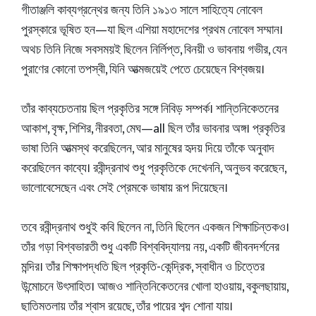
গীতাঞ্জলি কাব্যগ্রন্থের জন্য তিনি ১৯১৩ সালে সাহিত্যে নোবেল
পুরস্কারে ভূষিত হন—যা ছিল এশিয়া মহাদেশের প্রথম নোবেল সম্মান।
অথচ তিনি নিজে সবসময়ই ছিলেন নির্লিপ্ত, বিনয়ী ও ভাবনায় গভীর, যেন
পুরাণের কোনো তপস্বী, যিনি আত্মজয়েই পেতে চেয়েছেন বিশ্বজয়।
তাঁর কাব্যচেতনায় ছিল প্রকৃতির সঙ্গে নিবিড় সম্পর্ক। শান্তিনিকেতনের
আকাশ, বৃক্ষ, শিশির, নীরবতা, মেঘ—all ছিল তাঁর ভাবনার অঙ্গ। প্রকৃতির
ভাষা তিনি আত্মস্থ করেছিলেন, আর মানুষের হৃদয় দিয়ে তাঁকে অনুবাদ
করেছিলেন কাব্যে। রবীন্দ্রনাথ শুধু প্রকৃতিকে দেখেননি, অনুভব করেছেন,
ভালোবেসেছেন এবং সেই প্রেমকে ভাষায় রূপ দিয়েছেন।
তবে রবীন্দ্রনাথ শুধুই কবি ছিলেন না, তিনি ছিলেন একজন শিক্ষাচিন্তকও।
তাঁর গড়া বিশ্বভারতী শুধু একটি বিশ্ববিদ্যালয় নয়, একটি জীবনদর্শনের
মন্দির। তাঁর শিক্ষাপদ্ধতি ছিল প্রকৃতি-কেন্দ্রিক, স্বাধীন ও চিত্তের
উন্মোচনে উৎসাহিত। আজও শান্তিনিকেতনের খোলা হাওয়ায়, বকুলছায়ায়,
ছাতিমতলায় তাঁর শ্বাস রয়েছে, তাঁর পায়ের শব্দ শোনা যায়।