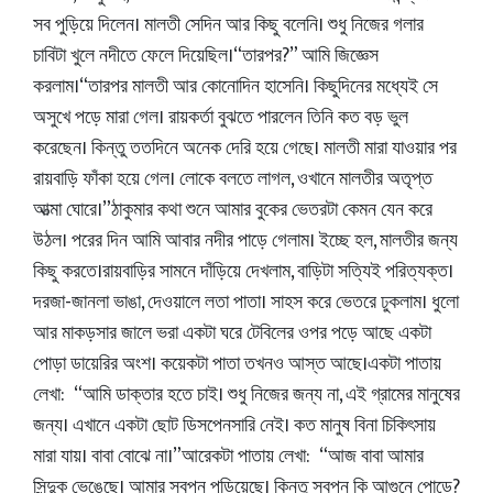
সব পুড়িয়ে দিলেন। মালতী সেদিন আর কিছু বলেনি। শুধু নিজের গলার
চাবিটা খুলে নদীতে ফেলে দিয়েছিল।“তারপর?” আমি জিজ্ঞেস
করলাম।“তারপর মালতী আর কোনোদিন হাসেনি। কিছুদিনের মধ্যেই সে
অসুখে পড়ে মারা গেল। রায়কর্তা বুঝতে পারলেন তিনি কত বড় ভুল
করেছেন। কিন্তু ততদিনে অনেক দেরি হয়ে গেছে। মালতী মারা যাওয়ার পর
রায়বাড়ি ফাঁকা হয়ে গেল। লোকে বলতে লাগল, ওখানে মালতীর অতৃপ্ত
আত্মা ঘোরে।”ঠাকুমার কথা শুনে আমার বুকের ভেতরটা কেমন যেন করে
উঠল। পরের দিন আমি আবার নদীর পাড়ে গেলাম। ইচ্ছে হল, মালতীর জন্য
কিছু করতে।রায়বাড়ির সামনে দাঁড়িয়ে দেখলাম, বাড়িটা সত্যিই পরিত্যক্ত।
দরজা-জানলা ভাঙা, দেওয়ালে লতা পাতা। সাহস করে ভেতরে ঢুকলাম। ধুলো
আর মাকড়সার জালে ভরা একটা ঘরে টেবিলের ওপর পড়ে আছে একটা
পোড়া ডায়েরির অংশ। কয়েকটা পাতা তখনও আস্ত আছে।একটা পাতায়
লেখা: “আমি ডাক্তার হতে চাই। শুধু নিজের জন্য না, এই গ্রামের মানুষের
জন্য। এখানে একটা ছোট ডিসপেনসারি নেই। কত মানুষ বিনা চিকিৎসায়
মারা যায়। বাবা বোঝে না।”আরেকটা পাতায় লেখা: “আজ বাবা আমার
সিন্দুক ভেঙেছে। আমার স্বপ্ন পুড়িয়েছে। কিন্তু স্বপ্ন কি আগুনে পোড়ে?