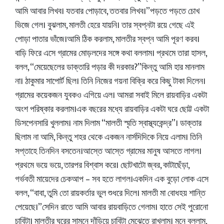
আমি আবার লিখব। যতবার পোড়াবে, ততবার লিখব।”পড়তে পড়তে চোখ
ভিজে গেল। বুঝলাম, মালতী হেরে যায়নি। তার স্বপ্নটা রয়ে গেছে এই
পোড়া পাতার ভাঁজে।আমি ঠিক করলাম, মালতীর স্বপ্ন আমি পূরণ করব।
বাড়ি ফিরে এসে গ্রামের মোড়লদের সঙ্গে কথা বললাম। প্রথমে তারা হাসল,
বলল, “মেয়েছেলের ডাক্তারি পড়ার কী দরকার?”কিন্তু আমি হার মানলাম
না। ঠাকুমার সাপোর্ট ছিল। তিনি নিজের গয়না বিক্রি করে কিছু টাকা দিলেন।
গ্রামের কয়েকজন যুবকও এগিয়ে এল। আমরা সবাই মিলে রায়বাড়ির একটা
অংশ পরিষ্কার করলাম।এক বছরের মধ্যে রায়বাড়ির একটা ঘরে ছোট্ট একটা
ডিসপেনসারি খুললাম। নাম দিলাম “মালতী স্মৃতি স্বাস্থ্যকেন্দ্র”। ডাক্তার
ছিলাম না আমি, কিন্তু শহর থেকে একজন নার্সদিদিকে নিয়ে এলাম। তিনি
সপ্তাহে তিনদিন বসতেন।আস্তে আস্তে গ্রামের মানুষ আসতে লাগল।
প্রথমে ভয়ে ভয়ে, তারপর বিশ্বাস করে। ছোটখাটো জ্বর, কাটাছেঁড়া,
গর্ভবতী মায়েদের চেকআপ – সব হতে লাগল।একদিন এক বুড়ো লোক এসে
বলল, “বাবা, তুমি তো রায়কর্তার ভুল শুধরে দিলে। মালতী মা বোধহয় শান্তি
পেয়েছে।”সেদিন রাতে আমি আবার রায়বাড়িতে গেলাম। হাতে সেই পুরোনো
চাবিটা। মালতীর ঘরের সামনে দাঁড়িয়ে চাবিটা মেঝেতে রাখলাম। মনে বললাম,