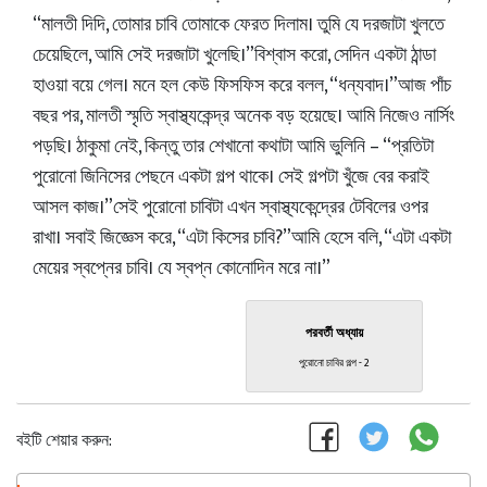
“মালতী দিদি, তোমার চাবি তোমাকে ফেরত দিলাম। তুমি যে দরজাটা খুলতে
চেয়েছিলে, আমি সেই দরজাটা খুলেছি।”বিশ্বাস করো, সেদিন একটা ঠান্ডা
হাওয়া বয়ে গেল। মনে হল কেউ ফিসফিস করে বলল, “ধন্যবাদ।”আজ পাঁচ
বছর পর, মালতী স্মৃতি স্বাস্থ্যকেন্দ্র অনেক বড় হয়েছে। আমি নিজেও নার্সিং
পড়ছি। ঠাকুমা নেই, কিন্তু তার শেখানো কথাটা আমি ভুলিনি – “প্রতিটা
পুরোনো জিনিসের পেছনে একটা গল্প থাকে। সেই গল্পটা খুঁজে বের করাই
আসল কাজ।”সেই পুরোনো চাবিটা এখন স্বাস্থ্যকেন্দ্রের টেবিলের ওপর
রাখা। সবাই জিজ্ঞেস করে, “এটা কিসের চাবি?”আমি হেসে বলি, “এটা একটা
মেয়ের স্বপ্নের চাবি। যে স্বপ্ন কোনোদিন মরে না।”
পরবর্তী অধ্যায়
পুরোনো চাবির গল্প - 2
বইটি শেয়ার করুন: