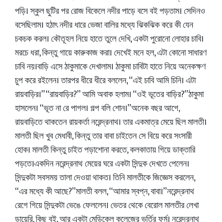
পড়ি। স্কুল ছুটির পর রোজ বিকেলে নদীর পাড়ে বসে বই পড়তাম। সেদিনও
বসেছিলাম। হঠাৎ নদীর ধারে ভেজা বালির মধ্যে ঝিকঝিক করে কী যেন
চকচক করল। কৌতূহল নিয়ে হাতে তুলে দেখি, একটা পুরোনো লোহার চাবি।
মরচে ধরা, কিন্তু গায়ে কারুকাজ করা। দেখেই মনে হল, এটা কোনো সাধারণ
চাবি নয়।বাড়ি এসে ঠাকুমাকে দেখালাম। ঠাকুমা চাবিটা হাতে নিয়ে অনেকক্ষণ
চুপ করে রইলেন। তারপর ধীরে ধীরে বললেন, “এই চাবি আমি চিনি। এটা
রায়বাড়ির।”“রায়বাড়ির?” আমি অবাক হলাম। “ওই ভূতের বাড়ির?”ঠাকুমা
হাসলেন। “ভূত না রে পাগল। গল্প বলি শোন।”অনেক বছর আগে,
রায়বাড়িতে থাকতেন রায়কর্তা নরেন্দ্রনাথ। তার একমাত্র মেয়ে ছিল মালতী।
মালতী ছিল খুব মেধাবী, কিন্তু তার বাবা চাইতেন সে বিয়ে করে সংসারী
হোক। মালতী কিন্তু চাইত পড়াশোনা করতে, কলকাতায় গিয়ে ডাক্তারি
পড়তে।একদিন নরেন্দ্রনাথ মেয়ের ঘরে একটা সিন্দুক দেখতে পেলেন।
সিন্দুকটা সবসময় তালা দেওয়া থাকত। তিনি মালতীকে জিজ্ঞেস করলেন,
“এর মধ্যে কী আছে?”মালতী বলল, “আমার স্বপ্ন, বাবা।”নরেন্দ্রনাথ
রেগে গিয়ে সিন্দুকটা ভেঙে ফেললেন। ভেতর থেকে বেরোল মালতীর লেখা
ডায়েরি, কিছু বই, আর একটা মেডিকেল কলেজের ভর্তির ফর্ম। নরেন্দ্রনাথ