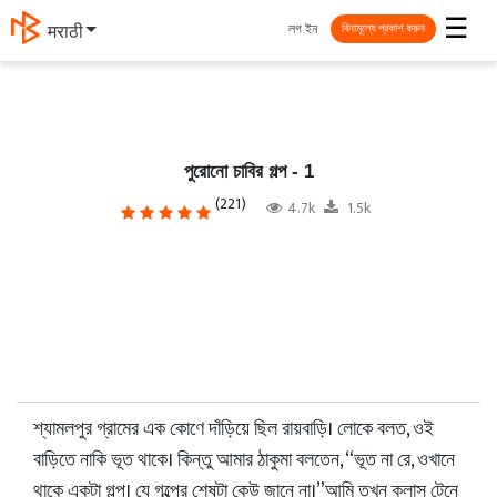
☰
লগ ইন
मराठी
বিনামূল্যে প্রকাশ করুন
পুরোনো চাবির গল্প - 1
(221)
4.7k
1.5k
শ্যামলপুর গ্রামের এক কোণে দাঁড়িয়ে ছিল রায়বাড়ি। লোকে বলত, ওই
বাড়িতে নাকি ভূত থাকে। কিন্তু আমার ঠাকুমা বলতেন, “ভূত না রে, ওখানে
থাকে একটা গল্প। যে গল্পের শেষটা কেউ জানে না।”আমি তখন ক্লাস টেনে