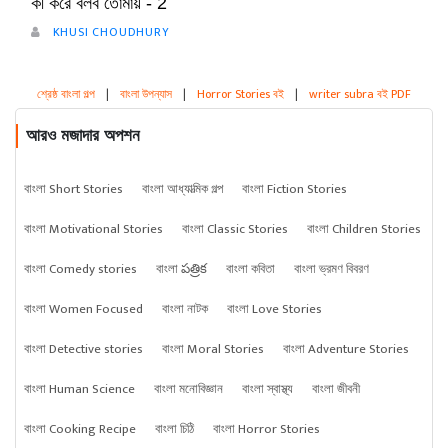
কী করে বলব তোমায় - 2
KHUSI CHOUDHURY
শ্রেষ্ঠ বাংলা গল্প
|
বাংলা উপন্যাস
|
Horror Stories বই
|
writer subra বই PDF
আরও মজাদার অপশন
বাংলা Short Stories
বাংলা আধ্যাত্মিক গল্প
বাংলা Fiction Stories
বাংলা Motivational Stories
বাংলা Classic Stories
বাংলা Children Stories
বাংলা Comedy stories
বাংলা పత్రిక
বাংলা কবিতা
বাংলা ভ্রমণ বিবরণ
বাংলা Women Focused
বাংলা নাটক
বাংলা Love Stories
বাংলা Detective stories
বাংলা Moral Stories
বাংলা Adventure Stories
বাংলা Human Science
বাংলা মনোবিজ্ঞান
বাংলা স্বাস্থ্য
বাংলা জীবনী
বাংলা Cooking Recipe
বাংলা চিঠি
বাংলা Horror Stories