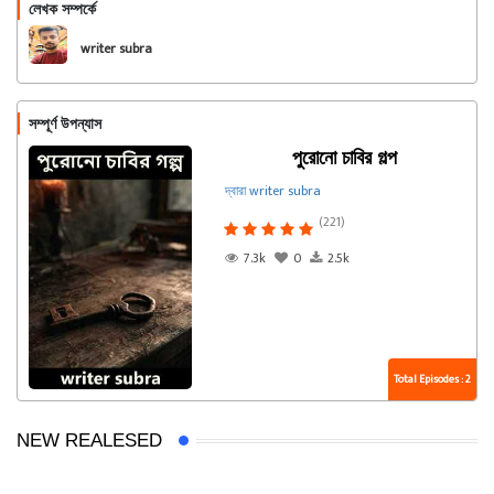
লেখক সম্পর্কে
অনুসরণ করুন
writer subra
সম্পূর্ণ উপন্যাস
পুরোনো চাবির গল্প
দ্বারা writer subra
(221)
7.3k
0
2.5k
Total Episodes : 2
NEW REALESED