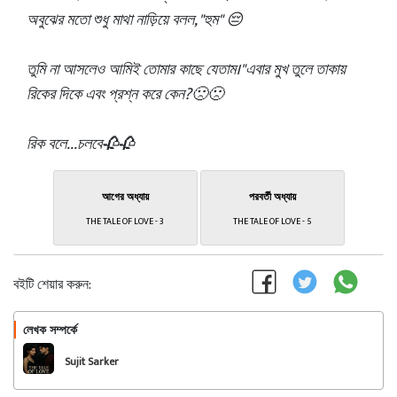
অবুঝের মতো শুধু মাথা নাড়িয়ে বলল, "হুম" 😔
তুমি না আসলেও আমিই তোমার কাছে যেতাম।"এবার মুখ তুলে তাকায়
রিকের দিকে এবং প্রশ্ন করে কেন?🙁🙁
রিক বলে...চলবে🥀🥀
আগের অধ্যায়
পরবর্তী অধ্যায়
THE TALE OF LOVE - 3
THE TALE OF LOVE - 5
বইটি শেয়ার করুন:
লেখক সম্পর্কে
অনুসরণ করুন
Sujit Sarker