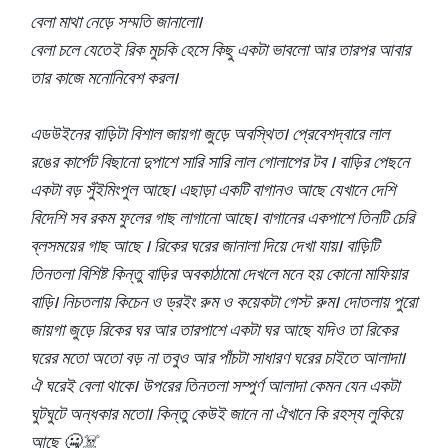
বেলা মাথা নেড়ে সম্মতি জানালো।
বেলা চলে যেতেই রিক মুচকি হেসে কিছু একটা ভাবলো আর তারপর আবার
তার কাজে মনোনিবেশ করল।
এডউইনের বাড়িটা বিশাল জায়গা জুড়ে অবস্থিত। প্রেবেশদ্বারে লাল
রঙের কার্পেট বিছানো দুপাশে সারি সারি লাল গোলাপের টব । বাড়ির পেছনে
একটা বড় সুঁইমিংপুল আছে। এছাড়া একটি বাগানও আছে যেখানে দেশি
বিদেশি সব রকম ফুলের গাছ লাগানো আছে। বাগানের একপাশে তিনটি চেরি
ব্লসময়ের গাছ আছে । রিকের ঘরের জানালা দিয়ে দেখা যায়। বাড়িটি
তিনতলা বিশিষ্ট কিন্তু বাড়ির অবকাঠামো দেখলে মনে হয় কোনো মাফিয়ার
বাড়ি। নিচতলায় কিচেন ও ড্রইং রুম ও কয়েকটা গেস্ট রুম। দোতলায় পুরো
জায়গা জুড়ে রিকের ঘর আর তারপাশে একটা ঘর আছে যদিও তা রিকের
ঘরের মতো অতো বড় না তবুও আর পাঁচটা সাধারণ ঘরের চাইতে আলাদা।
ঐ ঘরেই বেলা থাকে। উপরের তিনতলা সম্পুর্ণ আলাদা কেমন যেন একটা
ঘুটঘুটে অন্ধকার মতো। কিন্তু কেউই জানে না ঐখানে কি রহস্য লুকিয়ে
আছে 🤐☠️