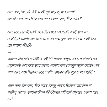
বেলা বলে, "আ..মি.. ইই বানাই মুখ কাচুমাচু করে বলল।"
রিক ঐ ফেস দেখে ফিক করে হেসে ফেলে বলে, "ঠিক আছে।"
বেলা চলে যেতেই সবাই ওকে ঘিরে ধরে "ব্যাপারটা একটু খুলে বল
ব্রো"😑। তারপর রিক একে একে সব কথা খুলে বলে তাদের। সবাই শুনে
তো অবাক। 😱😱
—
আজকে রিক আর ভার্সিটিতে যাই নি। সকালে বন্ধুরা সব চলে যাওয়ার পর
ব্রেকফাস্ট শেষ করে ড্রইংরুমের সোফায় বসে ফেসবুক স্ক্রল করছে।এমন
সময় বেলা এসে জিজ্ঞেস করে, "আমি আপনার বাড়ি ঘুরে দেখতে পারি?"
এমন সময় রিক বলে, "ঠিক আছে কিন্তু কোনো জিনিসে হাত দিবে না
সবকিছু অনেক এক্সপ্রেনসিভ। 😤😤আর হ্যাঁ থার্ড ফ্লোরে একদম যাবে
না।"