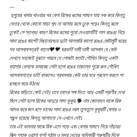
—
দুপুরের খাবার খাওয়ার পর বেলা রিকের রূমের সামনে যায় নক করে কিন্তু
ভেতর থেকে কোনো সাড়া শব্দ না আসায় রূমে ঢুকে পড়ে। কিন্তু রূমে
ঢুকেই সে স্তব্ধ। কারণ রিকের রূমের পুরো দেওয়ালটিই লাল রঙের। নিচে
সাদা রঙের কার্পেট বিছানো।ঘরে দুটো আলমারি কালো রঙের মোটামুটি ঘরের
সব আসবাবপত্রই কালো🖤🖤 ঘরভর্তি দামী দামী আসবাব যে কেউ
দেখলে সহজেই বুঝতে পারবে যে লোকটা কতটা শৌখিন কিন্তু একটা
ব্যাপার বেলাকে ভাবাচ্ছে সেটা হলো রঙের তারতম্য পুরো রুম শৌখিন
আসবাবপত্রে ভর্তি থাকলেও প্রথমবার কেউ তার ঘরে প্রবেশ করলে গা
ছমছম করে উঠবে।
রিকের বাড়িতে কেউ নেই। তবে তাদের সঙ্গ দিতে আর একটি প্রাণীর দেখা
মিলে সেটা হলো রিকের আদুরে সাদা কুকুর 🐕 নাম জোনাথন যাকে রিক
আদর করে জন বলে ডাকে। সাদা রঙের নরম তুলতুলে কুকুরটি বেলার ও
পছন্দ হয়েছে কিন্তু আপাতত সে এখানে নেই।
তার এই ভাবনার মাঝে রিক এসে পড়ে এবং বেলার সামনে গিয়ে দাঁড়ায়।
সিক্স প্যাক ওয়ালা ফর্সা সুঠাম ও সুন্দর দেহের অধিকারী পুরুষটির দিকে