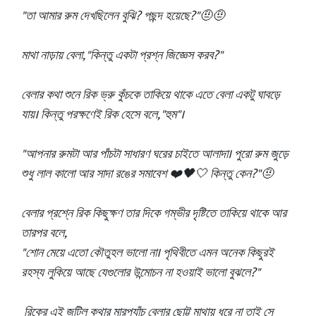
"তা আমার রুম দেখছিলেন বুঝি? পছন্দ হয়েছে?"🤨🤨
মাথা নাড়ায় বেলা, "কিন্তু একটা প্রশ্ন জিজ্ঞেস করব?"
বেলার কথা শুনে রিক ভ্রু কুঁচকে তাকিয়ে থাকে এতে বেলা একটু ঘাবড়ে
যায়। কিন্তু পরক্ষণেই রিক হেসে বলে, "হুম"।
"আপনার রুমটা আর পাঁচটা সাধারণ ঘরের চাইতে আলাদা। পুরো রুম জুড়ে
শুধু লাল কালো আর সাদা রঙের সমাবেশ ❤️🖤🤍 কিন্তু কেন?"🤨
বেলার প্রশ্নে রিক কিছুক্ষণ তার দিকে গম্ভীর দৃষ্টিতে তাকিয়ে থাকে আর
তারপর বলে,
"শোন মেয়ে এতো কৌতুহল ভালো না‌। পৃথিবীতে এমন অনেক কিছুরই
রহস্য লুকিয়ে আছে যেগুলোর উন্মোচন না হওয়াই ভালো বুঝলে?"
রিকের এই জটিল কথার মারপ্যাঁচ বেলার ছোট্ট মাথায় ধরে না তাই সে