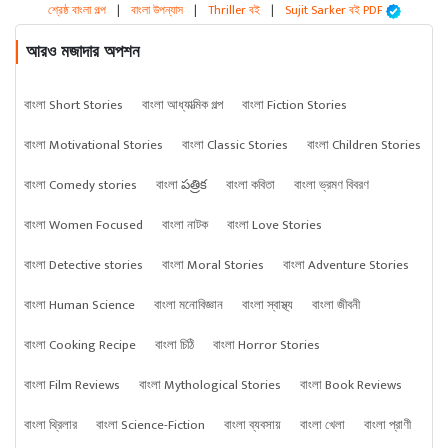
শ্রেষ্ঠ বাংলা গল্প
|
বাংলা উপন্যাস
|
Thriller বই
|
Sujit Sarker বই PDF
আরও মজাদার অপশন
বাংলা Short Stories
বাংলা আধ্যাত্মিক গল্প
বাংলা Fiction Stories
বাংলা Motivational Stories
বাংলা Classic Stories
বাংলা Children Stories
বাংলা Comedy stories
বাংলা పత్రిక
বাংলা কবিতা
বাংলা ভ্রমণ বিবরণ
বাংলা Women Focused
বাংলা নাটক
বাংলা Love Stories
বাংলা Detective stories
বাংলা Moral Stories
বাংলা Adventure Stories
বাংলা Human Science
বাংলা মনোবিজ্ঞান
বাংলা স্বাস্থ্য
বাংলা জীবনী
বাংলা Cooking Recipe
বাংলা চিঠি
বাংলা Horror Stories
বাংলা Film Reviews
বাংলা Mythological Stories
বাংলা Book Reviews
বাংলা থ্রিলার
বাংলা Science-Fiction
বাংলা ব্যবসায়
বাংলা খেলা
বাংলা প্রাণী