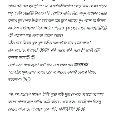
তাকাতেই তার হৃদস্পন্দন যেন অস্বাভাবিকভাবে বেড়ে যায়। রিকের পড়নে
শুধু একটা হোয়াইট টাওয়াল ছিল যেটাও নাভির নিচে সদ্য শাওয়ার নেয়ার
কারণে চুল থেকে টপটপ করে জল তার মুখে পড়ছে। মুখ থেকে তা রিকের
এডামস এ্যাপেলের দিকে গড়াতে গড়াতে বুক বেয়ে নেমে আসছে।🥵🥵
🥵 এতক্ষন ধরে বেলা তা খেয়াল করছে।
হঠাৎ করে রিকের খুক খুক কাশির আওয়াজে তার ধ্যান ভাঙে।
রিক বলে, "দেখা শেষ? 🤨🤨 নাকি আরো বাকি আছে?" বলেই ঠোঁট
কামড়ে হাসে😉😉
বেলা এমন লাগামছাড়া কথা শুনে বেশ লজ্জা পায় 🙈🙈🙈
"তা হঠাৎ ম্যাডামের আমার ঘরে আগমনের কারণ? কোনো বিশেষ
দরকার?"🤨🤨
"না..আ..স.লেএ মানেএ ঐইই পুরো বাড়ি ঘুরে দেখতে দেখতে আপনার
রুমের সামনে চলে আসি। আমি বাইরে থেকে নকও করেছিলাম কিন্তু
কোনো সাড়া শব্দ না পেয়ে ঢুকে পড়ি। সরিইইইই" 😔😔