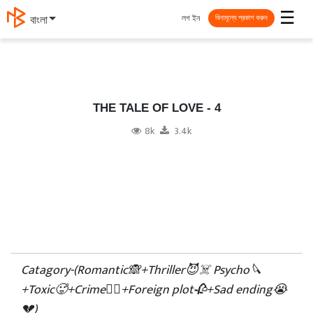
☰
লগ ইন
বাংলা
বিনামূল্যে প্রকাশ করুন
THE TALE OF LOVE - 4
8k
3.4k
Catagory-(Romantic🙈+Thriller😈☠️ Psycho🔪
+Toxic🥵+Crime🦹‍♀️+Foreign plot🥀+Sad ending😭
💔)