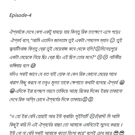
Episode-4
ঐশ্বর্যকে দেখে বেলা একটু ঘাবড়ে যায় কিন্তু রিক ততক্ষণে এসে পড়ে।
ঐশ্বর্য বলে, "আমি এতদিন জানতাম তুই একটা শেমলেস ম্যান 😐 তুই
ফ্ল্যাটিংবাজ কিন্তু ব্রো তুই মেয়েবাজ কবে থেকে হলি?😣দিনেদুপুরে
একটা মেয়েকে নিয়ে ছিঃ ব্রো ছিঃ এই ছিল তোর মনে?" 😣😣 নাটকীয়
ভঙ্গিমায় বলে 😅
যদিও সবাই জানে যে যত যাই হোক না কেন রিক কোনো মেয়ের সাথে
খারাপ কিছু করবে না তবুও মূলত তাকে ক্ষেপাতে কথাটা বলেছে ঐশ্বর্য 😁
😁এদিকে ইরা ছলছল নয়নে তাকিয়ে আছে রিকের দিকে। ইরার তাকানো
দেখে রিক অগ্নি চোখে ঐশ্বর্যের দিকে তাকায়।😡😡
"ও হো ইরা বেবি হোয়াই আর ইউ ক্রায়িং সুইটহার্ট 😣।ট্রাস্ট মি আমি
কিছুই করি নি এই ঐশ্বর্যের বাচ্চা তো আমাকে এমনিতেই সন্দেহ করছে ।
ইউ নো না বেবি সবাই আমাকে কতো হিংসা করে" বলেই চোখ মারে 😎😎