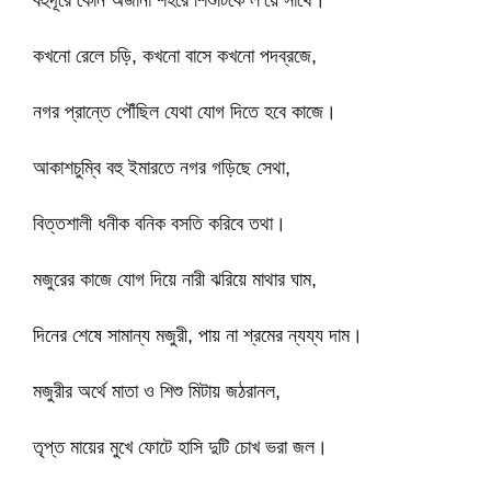
বহুদূরে কোন অজানা শহরে শিশুটিকে লʼয়ে সাথে।
কখনো রেলে চড়ি, কখনো বাসে কখনো পদব্রজে,
নগর প্রান্তে পৌঁছিল যেথা যোগ দিতে হবে কাজে।
আকাশচুম্বি বহু ইমারতে নগর গড়িছে সেথা,
বিত্তশালী ধনীক বনিক বসতি করিবে তথা।
মজুরের কাজে যোগ দিয়ে নারী ঝরিয়ে মাথার ঘাম,
দিনের শেষে সামান্য মজুরী, পায় না শ্রমের ন্যয্য দাম।
মজুরীর অর্থে মাতা ও শিশু মিটায় জঠরানল,
তৃপ্ত মায়ের মুখে ফোটে হাসি দুটি চোখ ভরা জল।