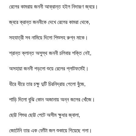
রেলের কামরায় জননী আক্রান্ত হইল নিদারূণ জ্বরে।
জ্বরে ক্রান্ত জননীকে দেখে রেলের কামরা থেকে,
সহযাত্রী সব নামিয়ে দিলো শিশুসহ রুগ্ন মাকে।
শ্রান্ত ক্লান্ত অসুস্থ জননী চলিবার শক্তি নেই,
অসহায়া জননী পড়লো শুয়ে রেলের প্লাটফর্মেই।
ধীরে ধীরে তার চক্ষু দুটি চিরনিদ্রায় গেলো বুঁজে,
পাড়ি দিলো বুঝি কোন অজানায় অন্ন জলের খোঁজে।
ছোট্ট শিশুর ছোট্ট পেটে অসীম ক্ষুধার জ্বালা,
জোটেনি তার এক ফোঁটা জল শুকায়ে গিয়েছে গলা।