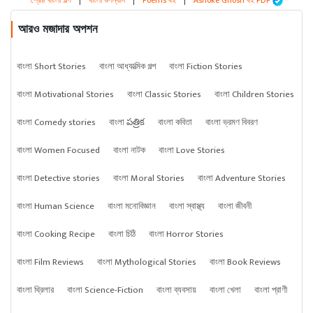
শ্রেষ্ঠ বাংলা গল্প
|
বাংলা উপন্যাস
|
Poems বই
|
Ashoke Ghosh বই PDF
আরও মজাদার অপশন
বাংলা Short Stories
বাংলা আধ্যাত্মিক গল্প
বাংলা Fiction Stories
বাংলা Motivational Stories
বাংলা Classic Stories
বাংলা Children Stories
বাংলা Comedy stories
বাংলা పత్రిక
বাংলা কবিতা
বাংলা ভ্রমণ বিবরণ
বাংলা Women Focused
বাংলা নাটক
বাংলা Love Stories
বাংলা Detective stories
বাংলা Moral Stories
বাংলা Adventure Stories
বাংলা Human Science
বাংলা মনোবিজ্ঞান
বাংলা স্বাস্থ্য
বাংলা জীবনী
বাংলা Cooking Recipe
বাংলা চিঠি
বাংলা Horror Stories
বাংলা Film Reviews
বাংলা Mythological Stories
বাংলা Book Reviews
বাংলা থ্রিলার
বাংলা Science-Fiction
বাংলা ব্যবসায়
বাংলা খেলা
বাংলা প্রাণী