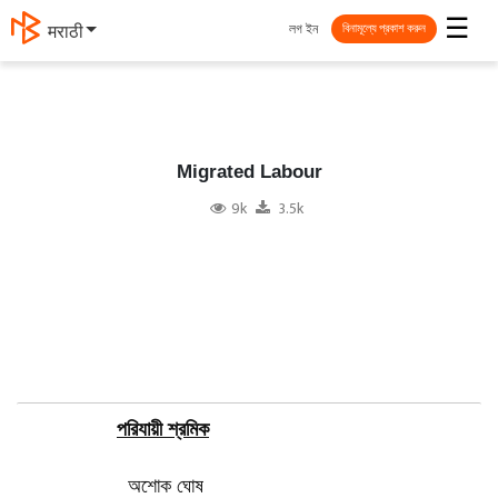
☰
লগ ইন
मराठी
বিনামূল্যে প্রকাশ করুন
Migrated Labour
9k
3.5k
পরিযায়ী শ্রমিক
অশোক ঘোষ