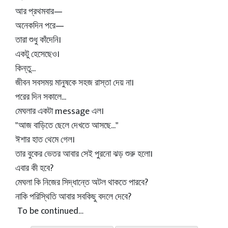
আর প্রথমবার—
অনেকদিন পরে—
তারা শুধু কাঁদেনি।
একটু হেসেছেও।
কিন্তু...
জীবন সবসময় মানুষকে সহজ রাস্তা দেয় না।
পরের দিন সকালে...
মেঘলার একটা message এল।
"আজ বাড়িতে ছেলে দেখতে আসছে..."
ঈশার হাত থেমে গেল।
তার বুকের ভেতর আবার সেই পুরনো ঝড় শুরু হলো।
এবার কী হবে?
মেঘলা কি নিজের সিদ্ধান্তে অটল থাকতে পারবে?
নাকি পরিস্থিতি আবার সবকিছু বদলে দেবে?
To be continued…