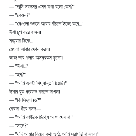
— "তুমি সবসময় এমন কথা বলো কেন?"
— "কেমন?"
— "যেগুলো শুনলে আবার বাঁচতে ইচ্ছে করে..."
ঈশা চুপ করে হাসল।
সন্ধ্যার দিকে...
মেঘলা আবার ফোন করল।
আজ তার গলায় অন্যরকম দৃঢ়তা।
— "ঈশা..."
— "হুম?"
— "আমি একটা সিদ্ধান্ত নিয়েছি।"
ঈশার বুক ধড়ফড় করতে লাগল।
— "কি সিদ্ধান্ত?"
মেঘলা ধীরে বলল—
— "আমি কাউকে মিথ্যে আশা দেব না।"
— "মানে?"
— "যদি আমার বিয়ের কথা ওঠে, আমি সরাসরি না বলব।"