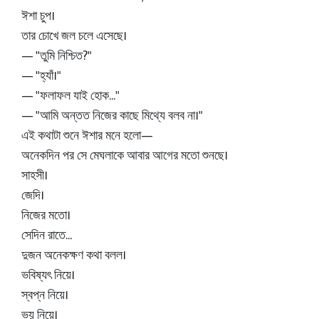
ঈশা চুপ।
তার চোখে জল চলে এসেছে।
— "তুমি নিশ্চিত?"
— "হ্যাঁ।"
— "ফলাফল যাই হোক..."
— "আমি অন্তত নিজের কাছে মিথ্যে বলব না।"
এই কথাটা শুনে ঈশার মনে হলো—
অনেকদিন পর সে মেঘলাকে আবার আগের মতো শুনছে।
সাহসী।
জেদি।
নিজের মতো।
সেদিন রাতে...
দুজন অনেকক্ষণ কথা বলল।
ভবিষ্যৎ নিয়ে।
স্বপ্ন নিয়ে।
ভয় নিয়ে।