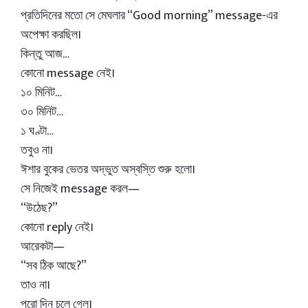
প্রতিদিনের মতো সে মেঘলার “Good morning” message-এর
অপেক্ষা করছিল।
কিন্তু আজ…
কোনো message নেই।
১০ মিনিট…
৩০ মিনিট…
১ ঘণ্টা…
তবুও না।
ঈশার বুকের ভেতর অদ্ভুত অস্বস্তি শুরু হলো।
সে নিজেই message করল—
“উঠেছ?”
কোনো reply নেই।
আরেকটা—
“সব ঠিক আছে?”
তাও না।
পুরো দিন চলে গেল।