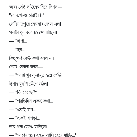
আজ সেই লাইনের নিচে লিখল—
"না, এখনও হারাইনি।"
সেদিন দুপুরে মেঘলার ফোন এল।
গলাটা খুব ক্লান্ত শোনাচ্ছিল।
— "ঈশা..."
— "হুম..."
কিছুক্ষণ কেউ কথা বলল না।
শেষে মেঘলা বলল—
— "আমি খুব ক্লান্ত হয়ে গেছি।"
ঈশার বুকটা কেঁপে উঠল।
— "কি হয়েছে?"
— "প্রতিদিন একই কথা..."
— "একই চাপ..."
— "একই ঝগড়া..."
তার গলা ভেঙে যাচ্ছিল।
— "আমার মনে হচ্ছে আমি হেরে যাচ্ছি..."