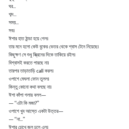
ঘর…
শব্দ…
সময়…
সব।
ঈশার হাত ঠান্ডা হয়ে গেল।
তার মনে হলো কেউ বুকের ভেতর থেকে শ্বাস টেনে নিয়েছে।
কিছুক্ষণ সে শুধু স্ক্রিনের দিকে তাকিয়ে রইল।
বিশ্বাসই করতে পারছে না।
তারপর তাড়াতাড়ি call করল।
ওপাশে মেঘলা ফোন তুলল।
কিন্তু কোনো কথা বলছে না।
ঈশা কাঁপা গলায় বলল—
— “এটা কি মজা?”
ওপাশে খুব আস্তে একটা উত্তর—
— “না…”
ঈশার চোখে জল চলে এল।