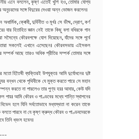
 পানীয় এনে বললেন, কৃষ্ণ এতেই খুশি হও, তোমার যোগ্য
ার অনুচরদের সঙ্গে বিদুরের দেওয়া অন্ন ভোজন করলেন।
র্মিক, ক্ৰোধী, দুর্বিনীত ও মূর্খ। সে ভীষ্ম, দ্রোণ, কর্ণ
ে। যার হিতাহিত জ্ঞান নেই তাকে কিছু বলা বধিরকে গান
সসৈন্যে কৌরবপক্ষে যোগ দিয়েছেন, যাঁদের সঙ্গে পূর্বে
ছ, তারা সকলেই এখানে এসেছেন। কৌরবসভায় এইসকল
র সম্পর্ক আছে তারও অধিক প্রীতির সম্পর্ক তোমার সঙ্গে
র মতো হিতৈষী ব্যক্তিরই উপযুক্ত। আমি দুর্যোধনের দুষ্ট
যুর বন্ধন থেকে পৃথিবীকে যে মুক্ত করতে পারে সে মহান
া সম্পন্ন করতে না পারলেও তার পুণ্য হয়। আবার, কেউ যদি
 ফল পায়। আমি কৌরব ও পাণ্ডবের মধ্যে শান্তি স্থাপনের
ধ্যে বিভেদ হলে যিনি সর্বতোভাবে মধ্যস্থতা না করেন তাকে
োক বলতে পারবে না যে কৃষ্ণ ক্রুদ্ধ কৌরব ও পাণ্ডবদেরকে
বে তিনি ধ্বংস হবেন।
___