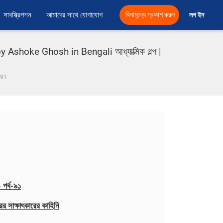
সাবস্ক্রিপশন
আমাদের সাথে যোগাযোগ
বিনামূল্যে প্রকাশ করুন
লগ ইন 
shoke Ghosh in Bengali আধ্যাত্মিক গল্প |
ব 91
 পর্ব-৯১
ুরের সাক্ষাৎকারের কাহিনি