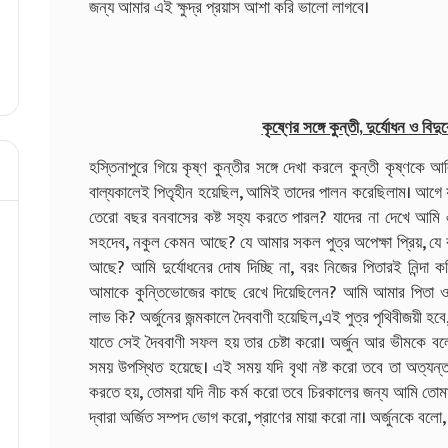
জন্য আমার এই ক্ষুদ্র প্রয়াস আশা করি ভালো লাগবে।
কৃষ্ণের সঙ্গে কুন্তী, দুর্যোধন ও বিদ
হস্তিনাপুরে গিয়ে কৃষ্ণ কুন্তীর সঙ্গে দেখা করলে কুন্তী কৃষ্ণকে 
বাল্যকালেই পিতৃহীন হয়েছিল, আমিই তাদের পালন করেছিলাম। আগে যা
তেরো বছর বনবাসের কষ্ট সহ্য করতে পারল? যাদের না দেখে আমি এক ম
সহদেব, নকুল কেমন আছে? যে আমার সকল পুত্র অপেক্ষা প্রিয়, যে ক
আছে? আমি দুর্যোধনের দোষ দিচ্ছি না, বরং নিজের পিতারই নিন্দ
আমাকে কুন্তিভোজের কাছে রেখে দিয়েছিলেন? আমি আমার পিতা ও ভাশু
লাভ কি? অর্জুনের জন্মকালে দৈববাণী হয়েছিল,এই পুত্র পৃথিবীজয়ী হবে,
যাতে সেই দৈববাণী সফল হয় তার চেষ্টা করো। অর্জুন আর ভীমকে বলো,
সময় উপস্থিত হয়েছে। এই সময় যদি বৃথা নষ্ট করো তবে তা অত্যন
করতে হয়, তোমরা যদি নীচ কর্ম করো তবে চিরকালের জন্য আমি তোম
দ্বারা অর্জিত সম্পদ ভোগ করো, প্রাণের মায়া করো না। অর্জুনকে বল