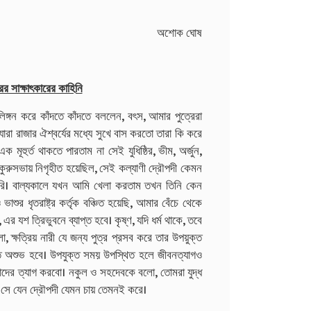
অশোক ঘোষ
ুরের সাক্ষাৎকারের কাহিনি
আলিঙ্গন করে কাঁদতে কাঁদতে বললেন, বৎস, আমার পুত্রেরা
রা রাজার ঐশ্বর্যের মধ্যে সুখে বাস করতো তারা কি করে
ূহুর্ত থাকতে পারতাম না সেই যুধিষ্ঠির, ভীম, অর্জুন,
ুরুসভায় নিগৃহীত হয়েছিল, সেই কল্যাণী দ্রৌপদী কেমন
া করি। বাল্যকালে যখন আমি খেলা করতাম তখন তিনি কেন
র ধৃতরাষ্ট্র কর্তৃক বঞ্চিত হয়েছি, আমার বেঁচে থেকে
 এর যশ ত্রিভুবনে ব্যাপ্ত হবে। কৃষ্ণ, যদি ধর্ম থাকে, তবে
 ক্ষত্রিয় নারী যে জন্য পুত্র প্রসব করে তার উপয়ুক্ত
্ত অশুভ হবে। উপযুক্ত সময় উপস্থিত হলে জীবনত্যাগও
াদের ত্যাগ করবো। নকুল ও সহদেবকে বলো, তোমরা যুদ্ধ
ো, সে যেন দ্রৌপদী যেমন চায় তেমনই করে।