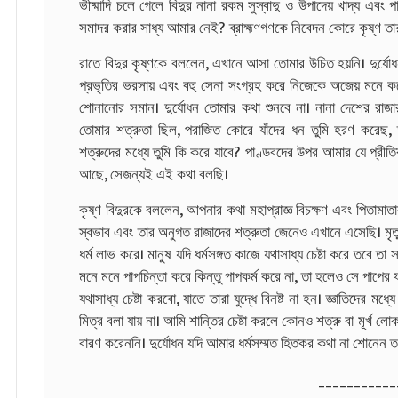
ভীষ্মাদি চলে গেলে বিদুর নানা রকম সুস্বাদু ও উপাদেয় খাদ্য এবং
সমাদর করার সাধ্য আমার নেই? ব্রাহ্মণগণকে নিবেদন কোরে কৃষ্ণ ত
রাতে বিদুর কৃষ্ণকে বললেন, এখানে আসা তোমার উচিত হয়নি। দুর্যোধন অধা
প্রভৃতির ভরসায় এবং বহু সেনা সংগ্রহ করে নিজেকে অজেয় মনে কর
শোনানোর সমান। দুর্যোধন তোমার কথা শুনবে না। নানা দেশের রাজারা 
তোমার শত্রুতা ছিল, পরাজিত কোরে যাঁদের ধন তুমি হরণ করে
শত্রুদের মধ্যে তুমি কি করে যাবে? পাণ্ডবদের উপর আমার যে প্রীতি
আছে, সেজন্যই এই কথা বলছি।
কৃষ্ণ বিদুরকে বললেন, আপনার কথা মহাপ্রাজ্ঞ বিচক্ষণ এবং পিতামাতা
স্বভাব এবং তার অনুগত রাজাদের শত্রুতা জেনেও এখানে এসেছি। মৃত্
ধর্ম লাভ করে। মানুষ যদি ধর্মসঙ্গত কাজে যথাসাধ্য চেষ্টা করে তবে ত
মনে মনে পাপচিন্তা করে কিন্তু পাপকর্ম করে না, তা হলেও সে পাপের
যথাসাধ্য চেষ্টা করবো, যাতে তারা যুদ্ধে বিনষ্ট না হন। জ্ঞাতিদের ম
মিত্র বলা যায় না। আমি শান্তির চেষ্টা করলে কোনও শত্রু বা মূর্খ ল
বারণ করেননি। দুর্যোধন যদি আমার ধর্মসম্মত হিতকর কথা না শোনেন ত
___________