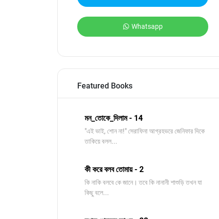
Whatsapp
Featured Books
মন_তোকে_দিলাম - 14
"এই ভাই, শোন না!" সেরাফিনা আগ্রহভরে জেনিফার দিকে
তাকিয়ে বলল...
কী করে বলব তোমায় - 2
কি নাকি বলবে কে জানে। তবে কি নানানী শাশুড়ি তখন যা
কিছু বলে...