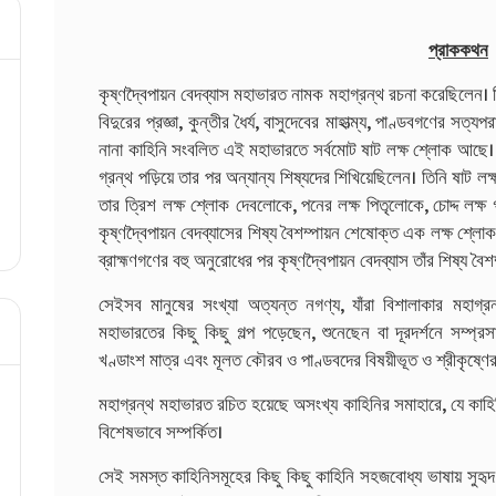
প্রাককথন
কৃষ্ণদ্বৈপায়ন বেদব্যাস মহাভারত নামক মহাগ্রন্থ রচনা করেছিলেন। তিন
বিদুরের প্রজ্ঞা, কুন্তীর ধৈর্য, বাসুদেবের মাহাত্ম্য, পাণ্ডবগণের সত্যপ
নানা কাহিনি সংবলিত এই মহাভারতে সর্বমোট ষাট লক্ষ শ্লোক আছে। কৃ
গ্রন্থ পড়িয়ে তার পর অন্যান্য শিষ্যদের শিখিয়েছিলেন। তিনি ষা
তার ত্রিশ লক্ষ শ্লোক দেবলোকে, পনের লক্ষ পিতৃলোকে, চোদ্দ লক্
কৃষ্ণদ্বৈপায়ন বেদব্যাসের শিষ্য বৈশম্পায়ন শেষোক্ত এক লক্ষ শ্ল
ব্রাহ্মণগণের বহু অনুরোধের পর কৃষ্ণদ্বৈপায়ন বেদব্যাস তাঁর শিষ্য ব
সেইসব মানুষের সংখ্যা অত্যন্ত নগণ্য, যাঁরা বিশালাকার মহাগ্
মহাভারতের কিছু কিছু গল্প পড়েছেন, শুনেছেন বা দূরদর্শনে সম্প্র
খণ্ডাংশ মাত্র এবং মূলত কৌরব ও পাণ্ডবদের বিষয়ীভূত ও শ্রীকৃষ্ণের ভ
মহাগ্রন্থ মহাভারত রচিত হয়েছে অসংখ্য কাহিনির সমাহারে, যে কাহ
বিশেষভাবে সম্পর্কিত।
সেই সমস্ত কাহিনিসমূহের কিছু কিছু কাহিনি সহজবোধ্য ভাষায় সুহৃ