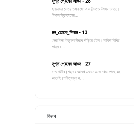
সুপ্ত প্রেমের আগুন - 28
হলরুমের ভেতর তখন যেন এক উন্মত্ত উৎসব চলছে।
বিশাল ক্রিস্টালের...
মন_তোকে_দিলাম - 13
সেরাফিনা কিছুক্ষণ নীরবে দাঁড়িয়ে রইল। সাহিদা বিবির
কান্নার...
সুপ্ত প্রেমের আগুন - 27
রাত গভীর।শহরের আলো এখানে এসে থেমে গেছে বহু
আগেই।পরিত্যক্ত গু...
বিভাগ