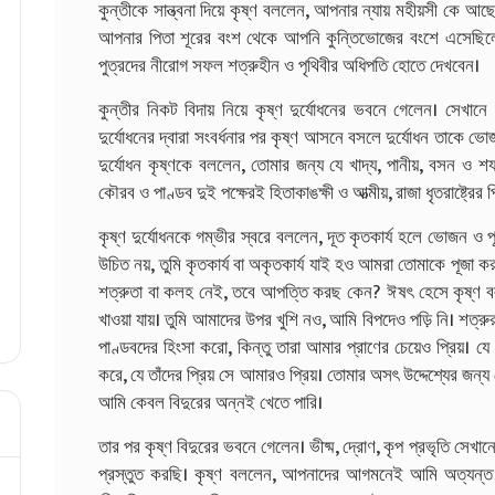
কুন্তীকে সান্ত্বনা দিয়ে কৃষ্ণ বললেন, আপনার ন্যায় মহীয়সী ক
আপনার পিতা শূরের বংশ থেকে আপনি কুন্তিভোজের বংশে এসেছিল
পুত্রদের নীরোগ সফল শত্রুহীন ও পৃথিবীর অধিপতি হোতে দেখবেন।
কুন্তীর নিকট বিদায় নিয়ে কৃষ্ণ দুর্যোধনের ভবনে গেলেন। সেখানে
দুর্যোধনের দ্বারা সংবর্ধনার পর কৃষ্ণ আসনে বসলে দুর্যোধন তাকে ভ
দুর্যোধন কৃষ্ণকে বললেন, তোমার জন্য যে খাদ্য, পানীয়, বসন ও শ
কৌরব ও পাণ্ডব দুই পক্ষেরই হিতাকাঙক্ষী ও আত্মীয়, রাজা ধৃতরাষ্ট্রে
কৃষ্ণ দুর্যোধনকে গম্ভীর স্বরে বললেন, দূত কৃতকার্য হলে ভোজন ও
উচিত নয়, তুমি কৃতকার্য বা অকৃতকার্য যাই হও আমরা তোমাকে পূজা 
শত্রুতা বা কলহ নেই, তবে আপত্তি করছ কেন? ঈষৎ হেসে কৃষ্ণ বল
খাওয়া যায়। তুমি আমাদের উপর খুশি নও, আমি বিপদেও পড়ি নি। শত্রু
পাণ্ডবদের হিংসা করো, কিন্তু তারা আমার প্রাণের চেয়েও প্রিয়। যে
করে, যে তাঁদের প্রিয় সে আমারও প্রিয়। তোমার অসৎ উদ্দেশ্যের জন্য
আমি কেবল বিদুরের অন্নই খেতে পারি।
তার পর কৃষ্ণ বিদুরের ভবনে গেলেন। ভীষ্ম, দ্রোণ, কৃপ প্রভৃতি সেখান
প্রস্তুত করছি। কৃষ্ণ বললেন, আপনাদের আগমনেই আমি অত্যন্ত খ