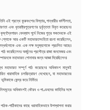
ি এই গ্রন্থে কুরুবংশের বিস্তার, গান্ধারীর ধর্মশীলতা,
রায়ণতা এবং ধৃতরাষ্ট্রপুত্রগণের দুর্বৃত্ততা বিবৃত করেছেন।
ষ্ণদ্বৈপায়ন বেদব্যাস পূর্বে নিজের পুত্র শুকদেবকে এই
ট লক্ষ শ্লোকে আর একটি মহাভারতসংহিতা রচনা করেছিলেন,
ষ গন্ধর্বলোকে এবং এক লক্ষ মনুষ্যলোকে প্রচলিত আছে।
োক পাঠ করেছিলেন। অর্জুনের প্রপৌত্র রাজা জনমেজয় এবং
ৈশম্পায়নকে মহাভারত শোনাবার জন্য আজ্ঞা দিয়েছিলেন।
রন্থ মহাভারত সম্পূর্ণ পাঠ করেছেন। অধিকাংশ মানুষই
সারিত ধারাবাহিক চলচ্চিত্রায়ণ দেখেছেন, যা মহাভারতের
ূমিকাকে কেন্দ্র করে নির্মিত।
িনিসমূহের অধিকাংশই কৌরব ও পাণ্ডবদের কাহিনির সঙ্গে
দ পাঠক-পাঠিকাদের কাছে ধরাবাহিকভাবে উপস্থাপনা করার