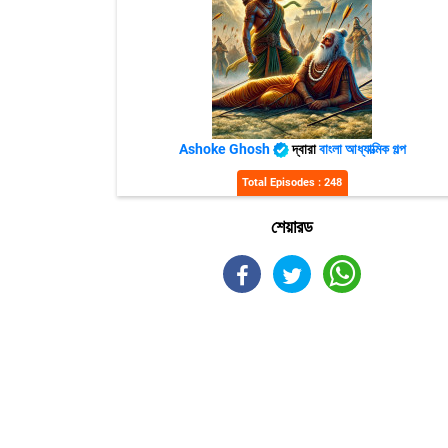
Ashoke Ghosh
দ্বারা
বাংলা আধ্যাত্মিক গল্প
Total Episodes : 248
শেয়ারড