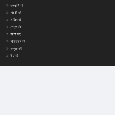
গুজরাটি বই
মারাঠি বই
তামিল বই
তেলুগু বই
বাংলা বই
মালায়লাম বই
কন্নড় বই
উর্দু বই
হিন্দি গল্প
গুজরাটি গল্প
মারাঠি গল্প
ইংরেজি গল্প
বাংলা গল্প
মালায়লাম গল্প