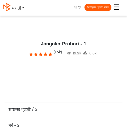
☰
লগ ইন
मराठी
বিনামূল্যে প্রকাশ করুন
Jongoler Prohori - 1
(1.5k)
19.9k
6.6k
জঙ্গলের প্রহরী / ১
পর্ব - ১