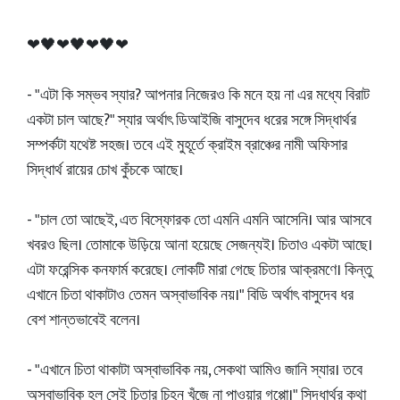
❤🖤❤🖤❤🖤❤
- "এটা কি সম্ভব স্যার? আপনার নিজেরও কি মনে হয় না এর মধ্যে বিরাট
একটা চাল আছে?" স্যার অর্থাৎ ডিআইজি বাসুদেব ধরের সঙ্গে সিদ্ধার্থর
সম্পর্কটা যথেষ্ট সহজ। তবে এই মুহূর্তে ক্রাইম ব্রাঞ্চের নামী অফিসার
সিদ্ধার্থ রায়ের চোখ কুঁচকে আছে।
- "চাল তো আছেই, এত বিস্ফোরক তো এমনি এমনি আসেনি। আর আসবে
খবরও ছিল। তোমাকে উড়িয়ে আনা হয়েছে সেজন্যই। চিতাও একটা আছে।
এটা ফরেন্সিক কনফার্ম করেছে। লোকটি মারা গেছে চিতার আক্রমণে। কিন্তু
এখানে চিতা থাকাটাও তেমন অস্বাভাবিক নয়।" বিডি অর্থাৎ বাসুদেব ধর
বেশ শান্তভাবেই বলেন।
- "এখানে চিতা থাকাটা অস্বাভাবিক নয়, সেকথা আমিও জানি স্যার। তবে
অস্বাভাবিক হল সেই চিতার চিহ্ন খুঁজে না পাওয়ার গপ্পো।" সিদ্ধার্থর কথা