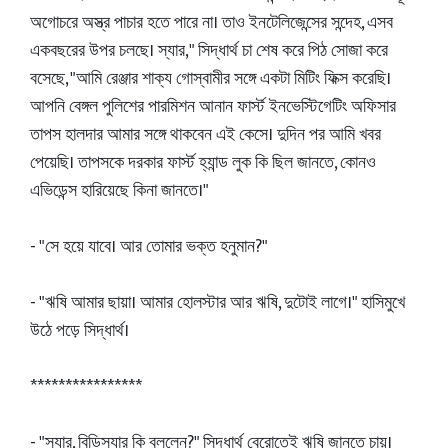
অগোচরে অস্ত্র পাচার হতে পারে না। তাও ইনটেলিজেন্সের সন্দেহ, এসব
একবছরের উপর চলছে। স্যার," সিদ্ধার্থ চা শেষ করে পিঠ সোজা করে
বসেছে, "আমি রেঞ্জার শাক্য গোস্বামীর সঙ্গে একটা মিটিং ফিক্স করেছি।
আপনি বেঙ্গল পুলিশের পারমিশন আনান ফার্স্ট ইনভেস্টিগেটিং অফিসার
তাপস হালদার আমার সঙ্গে থাকবেন এই কেসে। দুদিন পর আমি খবর
পেয়েছি। তাপসকে দরকার ফার্স্ট হ্যান্ড লুক কি ছিল জানতে, কোনও
এভিডেন্স হারিয়েছে কিনা জানতে।"
- "সে হয়ে যাবে। আর তোমার ভক্ত হনুমান?"
- "ঋষি আমার ছায়া। আমার হোলস্টার আর ঋষি, দুটোই লাগে।" হাসিমুখে
উঠে পড়ে সিদ্ধার্থ।
****************
- "স্যার, বিডিস্যার কি বললেন?" সিদ্ধার্থ বেরোতেই ঋষি জানতে চায়।