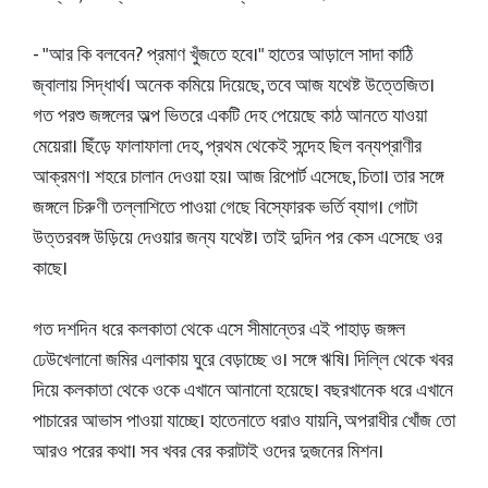
- "আর কি বলবেন? প্রমাণ খুঁজতে হবে।" হাতের আড়ালে সাদা কাঠি
জ্বালায় সিদ্ধার্থ। অনেক কমিয়ে দিয়েছে, তবে আজ যথেষ্ট উত্তেজিত।
গত পরশু জঙ্গলের অল্প ভিতরে একটি দেহ পেয়েছে কাঠ আনতে যাওয়া
মেয়েরা। ছিঁড়ে ফালাফালা দেহ, প্রথম থেকেই সন্দেহ ছিল বন্যপ্রাণীর
আক্রমণ। শহরে চালান দেওয়া হয়। আজ রিপোর্ট এসেছে, চিতা। তার সঙ্গে
জঙ্গলে চিরুণী তল্লাশিতে পাওয়া গেছে বিস্ফোরক ভর্তি ব্যাগ। গোটা
উত্তরবঙ্গ উড়িয়ে দেওয়ার জন্য যথেষ্ট। তাই দুদিন পর কেস এসেছে ওর
কাছে।
গত দশদিন ধরে কলকাতা থেকে এসে সীমান্তের এই পাহাড় জঙ্গল
ঢেউখেলানো জমির এলাকায় ঘুরে বেড়াচ্ছে ও। সঙ্গে ঋষি। দিল্লি থেকে খবর
দিয়ে কলকাতা থেকে ওকে এখানে আনানো হয়েছে। বছরখানেক ধরে এখানে
পাচারের আভাস পাওয়া যাচ্ছে। হাতেনাতে ধরাও যায়নি, অপরাধীর খোঁজ তো
আরও পরের কথা। সব খবর বের করাটাই ওদের দুজনের মিশন।