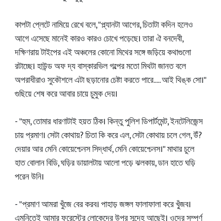
কাপটা প্লেটে নামিয়ে রেখে বলে, "প্ল্যানটা আগের, চিতাটা কদিন হলেও
আগে এসেছে মানেই কারও কারও চোখে পড়েছে। তারা ঐ বনদেবী,
দক্ষিণরায় টাইপের এই অঞ্চলের কোনো মিথের সঙ্গে জড়িয়ে কথাগুলো
রটাচ্ছে। হাউন্ড অফ দ্য বাস্কারভিল গল্পের মতো মিথটা জানত বলে
অপরাধীরাও সুকৌশলে এটা ছড়ানোর চেষ্টা করতে পারে..... আই থিঙ্ক সো।"
গুছিয়ে শেষ করে আবার চায়ে চুমুক দেয়।
- "হুম, তোমার ধারণাটাই হয়ত ঠিক। কিন্তু পুলিশ ডিপার্টমেন্ট, ইনটেলিজেন্স
চায় প্রমাণ। সেটা কোথায়? চিতা কি করে এল, সেটা কোথায় চলে গেল, উঁ?
দেয়ার আর মেনি কোয়েশ্চেনস সিদ্ধার্থ, মেনি কোয়েশ্চেনস।" মাথার চুলে
হাত বোলান বিডি, ঘড়ির ডায়ালটায় আলো পড়ে ঝলকায়, ডান হাতে ঘড়ি
পরেন উনি।
- "প্রমাণ আমরা খুঁজে বের করব। পাহাড় জঙ্গল ফালাফালা করে খু্ঁজব।
এমনিতেই আমার ফরেস্টের লোকেদের উপর সন্দেহ আছেই। ওদের সম্পূর্ণ