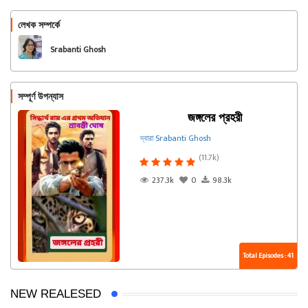
লেখক সম্পর্কে
অনুসরণ করুন
Srabanti Ghosh
সম্পূর্ণ উপন্যাস
জঙ্গলের প্রহরী
দ্বারা Srabanti Ghosh
(11.7k)
237.3k
0
98.3k
Total Episodes : 41
NEW REALESED