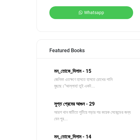
Whatsapp
Featured Books
মন_তোকে_দিলাম - 15
জেনিফা এতক্ষণে হাসতে হাসতে চোখের পানি
মুছছে।"আল্লাহ! তুই একট...
সুপ্ত প্রেমের আগুন - 29
আরশ খান মাটিতে লুটিয়ে পড়ার পর কয়েক সেকেন্ডের জন্য
যেন পুর...
মন_তোকে_দিলাম - 14