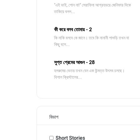
"এই ভাই, শোন না!" সেরাফিনা আগ্রহভরে জেনিফার দিকে
তাকিয়ে বলল...
কী করে বলব তোমায় - 2
কি নাকি বলবে কে জানে। তবে কি নানানী শাশুড়ি তখন যা
কিছু বলে...
সুপ্ত প্রেমের আগুন - 28
হলরুমের ভেতর তখন যেন এক উন্মত্ত উৎসব চলছে।
বিশাল ক্রিস্টালের...
বিভাগ
Short Stories