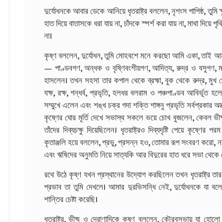
দুর্যোধনকে আবার ডেকে আনিয়ে ধৃতরাষ্ট্র বললেন, নৃশংস পাপিষ্ঠ, তুমি ক্
হাত দিয়ে বাতাসকে ধরা যায় না, চাঁদকে স্পর্শ করা যায় না, মাথা দিয়ে পৃ
না।
কৃষ্ণ বললেন, দুর্যোধন, তুমি মোহবশে মনে করছো আমি একা, তাই আ
— পাণ্ডবগণ, অন্ধক ও বৃষ্ণিবংশীয়গণ, আদিত্য, রুদ্র ও বসুগণ
হাসলেন। তখন সহসা তার কপাল থেকে ব্রহ্মা, বুক থেকে রুদ্র, মুখ থে
যক্ষ, রক্ষ, গন্ধর্ব, প্রভৃতি, হলধর বলরাম ও পঞ্চপাণ্ডব আবির্ভূত হ
সম্মুখে এলেন এবং শঙ্খ চক্র গদা শক্তি শাঙ্গনু প্রভৃতি সর্বপ্রকার অ
কৃষ্ণের ঘোর মূর্তি দেখে সভাস্থ সকলে ভয়ে চোখ বুজলেন, কেবল ভীষ্
তাঁদের দিব্যচক্ষু দিয়েছিলেন। ধৃতরাষ্ট্রও দিব্যদৃষ্টি পেয়ে কৃষ্ণে
কৃতাঞ্জলি হয়ে বললেন, প্রভু, প্রসন্ন হও, তোমার রূপ সংবরণ করো, 
এবং ঋষিদের অনুমতি নিয়ে সাত্যকি আর বিদুরের হাত ধরে সভা থেকে ব
রথে উঠে কৃষ্ণ যখন প্রস্থানের উদ্যোগ করছিলেন তখন ধৃতরাষ্ট্র ত
প্রভাব তা তুমি দেখলে। আমার দুরভিসন্ধি নেই, দুর্যোধনকে যা ব
শান্তির চেষ্টা করেছি।
ধৃতরাষ্ট্র, ভীষ্ম ও দ্রোণাদিকে কৃষ্ণ বললেন, কৌরবসভায় যা হোলো