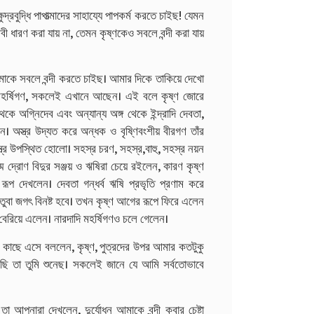
ষুদ্রবুদ্ধি পাপাত্মাদের সাহায্যে পাপকর্ম করতে চাইছ! যেমন
থিবী ধারণ করা যায় না, তেমন কৃষ্ণকেও সবলে বন্দী করা যায়
মাকে সবলে বন্দী করতে চাইছ। আমার দিকে তাকিয়ে দেখো
, মহর্ষিগণ, সকলেই এখানে আছেন। এই বলে কৃষ্ণ জোরে
কে অগ্নিদেব এবং অন্যান্য অঙ্গ থেকে ইন্দ্রাদি দেবতা,
লেন। অস্ত্র উদ্যত করে অন্ধক ও বৃষ্ণিবংশীয় বীরগণ তাঁর
স্ত্র উপস্থিত হোলো। সহস্র চরণ, সহস্র,বাহু, সহস্র নয়ন
ম দ্রোণ বিদুর সঞ্জয় ও ঋষিরা চেয়ে রইলেন, কারণ কৃষ্ণ
র পরম রূপ দেখলেন। দেবতা গন্ধর্ব ঋষি প্রভৃতি প্রণাম করে
নতুবা জগৎ বিনষ্ট হবে। তখন কৃষ্ণ আগের রূপে ফিরে এলেন
েরিয়ে এলেন। নারদাদি মহর্ষিগণও চলে গেলেন।
ার কাছে এসে বললেন, কৃষ্ণ, পুত্রদের উপর আমার কতটুকু
লেছি তা তুমি শুনেছ। সকলেই জানে যে আমি সর্বতোভাবে
 তা আপনারা দেখলেন, দুর্যোধন আমাকে বন্দী কবার চেষ্টা