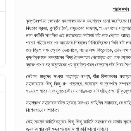
প্রাককথন
কৃষ্ণদ্বৈপায়ন বেদব্যাস মহাভারত নামক মহাগ্রন্থ রচনা করেছিলেন। তিন
বিদুরের প্রজ্ঞা, কুন্তীর ধৈর্য, বাসুদেবের মাহাত্ম্য, পাণ্ডবগণের সত্যপ
নানা কাহিনি সংবলিত এই মহাভারতে সর্বমোট ষাট লক্ষ শ্লোক আছে। কৃ
গ্রন্থ পড়িয়ে তার পর অন্যান্য শিষ্যদের শিখিয়েছিলেন। তিনি ষা
তার ত্রিশ লক্ষ শ্লোক দেবলোকে, পনের লক্ষ পিতৃলোকে, চোদ্দ লক্
কৃষ্ণদ্বৈপায়ন বেদব্যাসের শিষ্য বৈশম্পায়ন শেষোক্ত এক লক্ষ শ্ল
ব্রাহ্মণগণের বহু অনুরোধের পর কৃষ্ণদ্বৈপায়ন বেদব্যাস তাঁর শিষ্য ব
সেইসব মানুষের সংখ্যা অত্যন্ত নগণ্য, যাঁরা বিশালাকার মহাগ্
মহাভারতের কিছু কিছু গল্প পড়েছেন, শুনেছেন বা দূরদর্শনে সম্প্র
খণ্ডাংশ মাত্র এবং মূলত কৌরব ও পাণ্ডবদের বিষয়ীভূত ও শ্রীকৃষ্ণের ভ
মহাগ্রন্থ মহাভারত রচিত হয়েছে অসংখ্য কাহিনির সমাহারে, যে কাহ
বিশেষভাবে সম্পর্কিত।
সেই সমস্ত কাহিনিসমূহের কিছু কিছু কাহিনি সহজবোধ্য ভাষায় সুহৃ
জন্য আমার এই ক্ষুদ্র প্রয়াস আশা করি ভালো লাগবে।