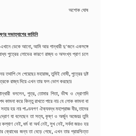
অশোক ঘোষ
্ণের সভাত্যাগের কাহিনি
ারীকে এখানে ডেকে আনো, আমি আর গান্ধারী দুʼজনে একসঙ্গে
 অবাধ্য পুত্রের লোভের কারণে রাজ্য ও অসংখ্য প্রাণ চলে
নয় তথাপি সে পেয়েছে। মহারাজ, তুমিই দোষী, পুত্রের দুষ্ট
গী পুত্রকে রাজ্য দিয়ে এখন তার ফল ভোগ করছো।
ান্ধারী বললেন, পুত্র, তোমার পিতা, ভীষ্ম ও দ্রোণাদি
এই পদ কামনা করে কিন্তু রাখতে পারে না। যে লোক কামনা বা
হায় হয় না। পাণ্ডবগণ ঐক্যবদ্ধ মহাপ্রাজ্ঞ বীর, তাদের
দ্রোণ যা বলেছেন তা সত্য, কৃষ্ণ ও অর্জুন অজেয়। তুমি
কল্যাণ নেই, ধর্ম বা অর্থ নেই, সুখ নেই, সর্বদা জয়ও হয়
র ক্রোধের জন্য তা বেড়ে গেছে, এখন তার প্রায়শ্চিত্ত