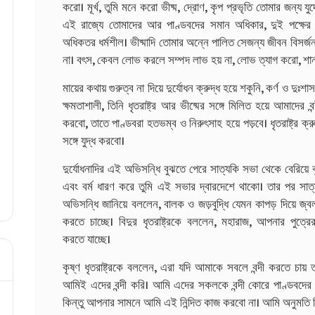
করো। মূর্খ, তুমি মনে করো ভীষ্ম, দ্রোণ, কৃপ প্রভৃতি তোমার জন্য যুদ
এই রাজ্যে তোমাদের আর পাণ্ডবদের সমান অধিকার, দুই পক্ষের সঙ
অধিকতর ধর্মশীল। ভীষ্মাদি তোমার অন্নে পালিত সেজন্য জীবন বিসর্জন দ
না। বৎস, কেবল লোভ করলে সম্পদ লাভ হয় না, লোভ ত্যাগ করো, শা
মায়ের কথায় গুরুত্ব না দিয়ে দুর্যোধন ক্রুদ্ধ হয়ে শকুনি, কর্ণ ও দুঃ
ক্ষমতাশালী, তিনি ধৃতরাষ্ট্র আর ভীষ্মের সঙ্গে মিলিত হয়ে আমাদ
করবো, তাতে পাণ্ডবরা হতভম্ব ও নিরুৎসাহ হয়ে পড়বে। ধৃতরাষ্ট্র ক্
সঙ্গে যুদ্ধ করবো।
দুর্যোধনাদির এই অভিসন্ধি বুঝতে পেরে সাত্যকি সভা থেকে বেরিয়ে
এবং বর্ম ধারণ করে তুমি এই সভার দ্বারদেশে থাকো। তার পর সাত্যকি 
অভিসন্ধি জানিয়ে বললেন, বালক ও জড়বুদ্ধি যেমন কাপড় দিয়ে জ্বলন
করতে চাচ্ছে। বিদুর ধৃতরাষ্ট্রকে বললেন, মহারাজ, আপনার পুত্
করতে যাচ্ছে।
কৃষ্ণ ধৃতরাষ্ট্রকে বললেন, এরা যদি আমাকে সবলে বন্দী করতে চায
আমিই এদের বন্দী করি। আমি এদের সকলকে বন্দী কোরে পাণ্ডবদের হাত
কিন্তু আপনার সামনে আমি এই নিন্দিত কাজ করবো না। আমি অনুমতি দিচ্ছ