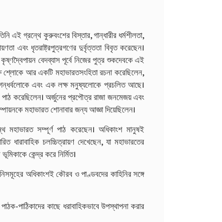
ি এই গ্রন্থে কুরুবংশের বিস্তার, গান্ধারীর ধর্মশীলতা,
রায়ণতা এবং ধৃতরাষ্ট্রপুত্রগণের দুর্বৃত্ততা বিবৃত করেছেন।
ষ্ণদ্বৈপায়ন বেদব্যাস পূর্বে নিজের পুত্র শুকদেবকে এই
ট লক্ষ শ্লোকে আর একটি মহাভারতসংহিতা রচনা করেছিলেন,
ষ গন্ধর্বলোকে এবং এক লক্ষ মনুষ্যলোকে প্রচলিত আছে।
োক পাঠ করেছিলেন। অর্জুনের প্রপৌত্র রাজা জনমেজয় এবং
ৈশম্পায়নকে মহাভারত শোনাবার জন্য আজ্ঞা দিয়েছিলেন।
রন্থ মহাভারত সম্পূর্ণ পাঠ করেছেন। অধিকাংশ মানুষই
সারিত ধারাবাহিক চলচ্চিত্রায়ণ দেখেছেন, যা মহাভারতের
ূমিকাকে কেন্দ্র করে নির্মিত।
িনিসমূহের অধিকাংশই কৌরব ও পাণ্ডবদের কাহিনির সঙ্গে
দ পাঠক-পাঠিকাদের কাছে ধরাবাহিকভাবে উপস্থাপনা করার