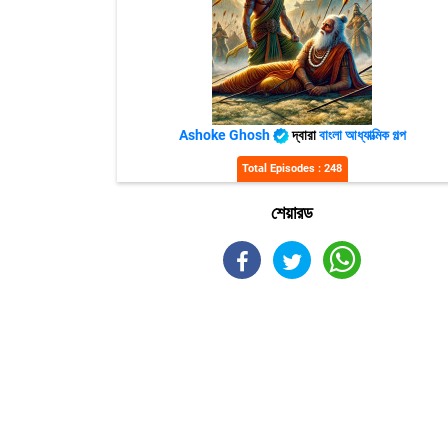
Ashoke Ghosh
দ্বারা
বাংলা আধ্যাত্মিক গল্প
Total Episodes : 248
শেয়ারড